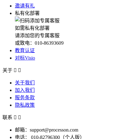
邀请有礼
私有化部署
如需私有化部署
请添加您的专属客服
或致电：010-86393609
教育认证
对标Visio
关于


关于我们
加入我们
服务条款
隐私政策
联系


邮箱：support@processon.com
电话：
010-82796300（个人版）