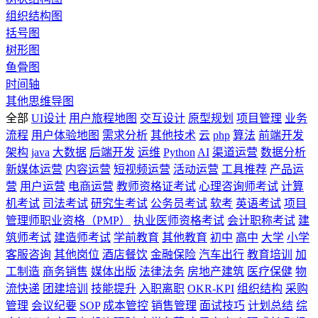
组织结构图
括号图
树形图
鱼骨图
时间轴
其他思维导图
全部
UI设计
用户旅程地图
交互设计
原型规划
项目管理
业务
流程
用户体验地图
需求分析
其他技术
云
php
算法
前端开发
架构
java
大数据
后端开发
运维
Python
AI
渠道运营
数据分析
新媒体运营
内容运营
短视频运营
活动运营
工具推荐
产品运
营
用户运营
电商运营
教师资格证考试
心理咨询师考试
计算
机考试
司法考试
研究生考试
公务员考试
软考
英语考试
项目
管理师职业资格（PMP）
执业医师资格考试
会计职称考试
建
筑师考试
建造师考试
学前教育
其他教育
初中
高中
大学
小学
客服咨询
其他岗位
酒店餐饮
金融保险
汽车出行
教育培训
加
工制造
商务销售
媒体出版
法律法务
房地产建筑
医疗保健
物
流快递
团建培训
技能提升
入职离职
OKR-KPI
组织结构
采购
管理
会议纪要
SOP
成本管控
销售管理
面试技巧
计划总结
综