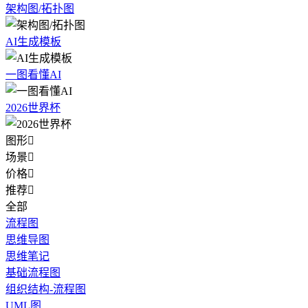
架构图/拓扑图
AI生成模板
一图看懂AI
2026世界杯
图形

场景

价格

推荐

全部
流程图
思维导图
思维笔记
基础流程图
组织结构-流程图
UML图