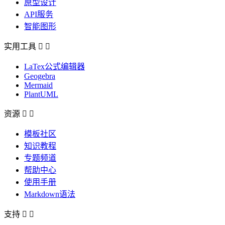
原型设计
API服务
智能图形
实用工具


LaTex公式编辑器
Geogebra
Mermaid
PlantUML
资源


模板社区
知识教程
专题频道
帮助中心
使用手册
Markdown语法
支持

