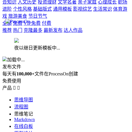
合知识
人文历史
投资理财
文学名著
亲子家庭
心理成长
职场
进阶
个性风格
基础版式
通用模板
影视综艺
生活常识
体育游
戏
旅游美食
节日节气
全部
免费
VIP免费
付费
推荐
热门
克隆最多
最新发布
达人作品
夜以继日更新模板中...
加载中...
发布文件
每天有
100,000+
文件在ProcessOn创建
免费使用
产品


思维导图
流程图
思维笔记
Markdown
在线白板