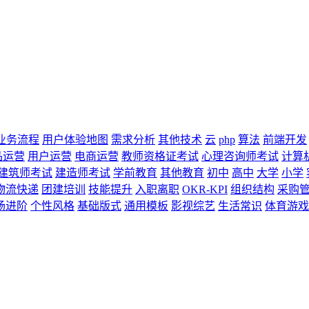
业务流程
用户体验地图
需求分析
其他技术
云
php
算法
前端开发
品运营
用户运营
电商运营
教师资格证考试
心理咨询师考试
计算
建筑师考试
建造师考试
学前教育
其他教育
初中
高中
大学
小学
物流快递
团建培训
技能提升
入职离职
OKR-KPI
组织结构
采购
场进阶
个性风格
基础版式
通用模板
影视综艺
生活常识
体育游戏