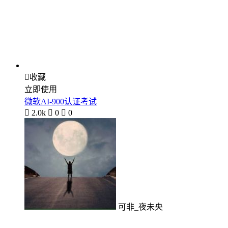

收藏
立即使用
微软AI-900认证考试

2.0k

0

0
可非_夜未央