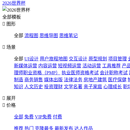
2026世界杯
全部模板

图形
全部
流程图
思维导图
思维笔记

场景
全部
UI设计
用户旅程地图
交互设计
原型规划
项目管理
新媒体运营
内容运营
短视频运营
活动运营
工具推荐
产
理师职业资格（PMP）
执业医师资格考试
会计职称考试
制造
商务销售
媒体出版
法律法务
房地产建筑
医疗保健
知识
人文历史
投资理财
文学名著
亲子家庭
心理成长
职

展开

价格
全部
免费
VIP免费
付费
推荐
热门
克隆最多
最新发布
达人作品