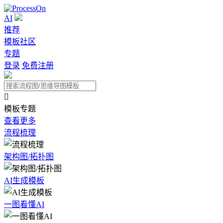
AI
推荐
模板社区
专题
登录
免费注册

模板专题
查看更多
流程梳理
架构图/拓扑图
AI生成模板
一图看懂AI