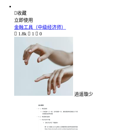

收藏
立即使用
金融工具（中级经济师）

1.8k

1

0
逍遥璇少