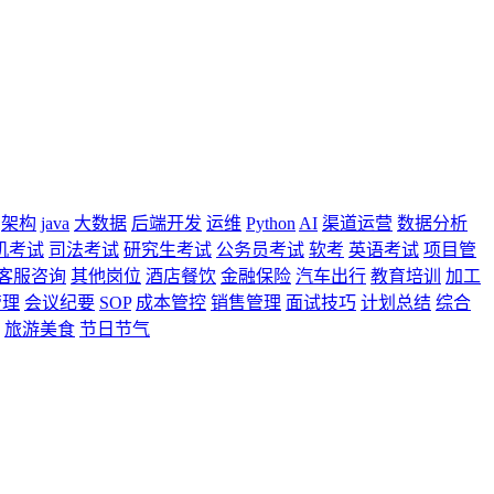
架构
java
大数据
后端开发
运维
Python
AI
渠道运营
数据分析
机考试
司法考试
研究生考试
公务员考试
软考
英语考试
项目管
客服咨询
其他岗位
酒店餐饮
金融保险
汽车出行
教育培训
加工
管理
会议纪要
SOP
成本管控
销售管理
面试技巧
计划总结
综合
旅游美食
节日节气