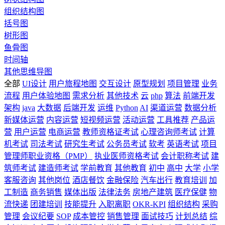
组织结构图
括号图
树形图
鱼骨图
时间轴
其他思维导图
全部
UI设计
用户旅程地图
交互设计
原型规划
项目管理
业务
流程
用户体验地图
需求分析
其他技术
云
php
算法
前端开发
架构
java
大数据
后端开发
运维
Python
AI
渠道运营
数据分析
新媒体运营
内容运营
短视频运营
活动运营
工具推荐
产品运
营
用户运营
电商运营
教师资格证考试
心理咨询师考试
计算
机考试
司法考试
研究生考试
公务员考试
软考
英语考试
项目
管理师职业资格（PMP）
执业医师资格考试
会计职称考试
建
筑师考试
建造师考试
学前教育
其他教育
初中
高中
大学
小学
客服咨询
其他岗位
酒店餐饮
金融保险
汽车出行
教育培训
加
工制造
商务销售
媒体出版
法律法务
房地产建筑
医疗保健
物
流快递
团建培训
技能提升
入职离职
OKR-KPI
组织结构
采购
管理
会议纪要
SOP
成本管控
销售管理
面试技巧
计划总结
综