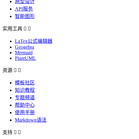
原型设计
API服务
智能图形
实用工具


LaTex公式编辑器
Geogebra
Mermaid
PlantUML
资源


模板社区
知识教程
专题频道
帮助中心
使用手册
Markdown语法
支持

