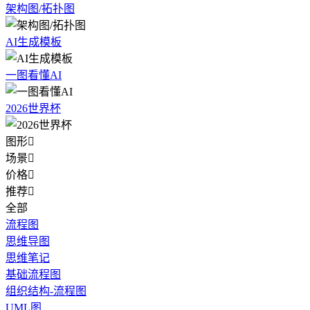
架构图/拓扑图
AI生成模板
一图看懂AI
2026世界杯
图形

场景

价格

推荐

全部
流程图
思维导图
思维笔记
基础流程图
组织结构-流程图
UML图