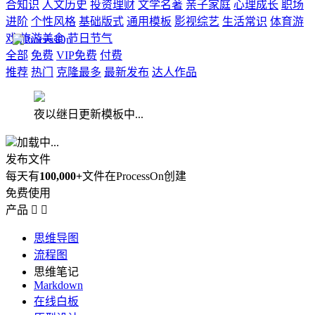
合知识
人文历史
投资理财
文学名著
亲子家庭
心理成长
职场
进阶
个性风格
基础版式
通用模板
影视综艺
生活常识
体育游
戏
旅游美食
节日节气
全部
免费
VIP免费
付费
推荐
热门
克隆最多
最新发布
达人作品
夜以继日更新模板中...
加载中...
发布文件
每天有
100,000+
文件在ProcessOn创建
免费使用
产品


思维导图
流程图
思维笔记
Markdown
在线白板