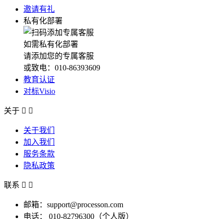
邀请有礼
私有化部署
如需私有化部署
请添加您的专属客服
或致电：010-86393609
教育认证
对标Visio
关于


关于我们
加入我们
服务条款
隐私政策
联系


邮箱：support@processon.com
电话：
010-82796300（个人版）