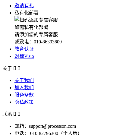
邀请有礼
私有化部署
如需私有化部署
请添加您的专属客服
或致电：010-86393609
教育认证
对标Visio
关于


关于我们
加入我们
服务条款
隐私政策
联系


邮箱：support@processon.com
电话：
010-82796300（个人版）