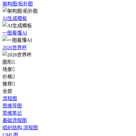
架构图/拓扑图
AI生成模板
一图看懂AI
2026世界杯
图形

场景

价格

推荐

全部
流程图
思维导图
思维笔记
基础流程图
组织结构-流程图
UML图