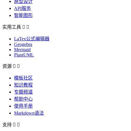
原型设计
API服务
智能图形
实用工具


LaTex公式编辑器
Geogebra
Mermaid
PlantUML
资源


模板社区
知识教程
专题频道
帮助中心
使用手册
Markdown语法
支持

