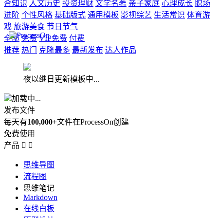
合知识
人文历史
投资理财
文学名著
亲子家庭
心理成长
职场
进阶
个性风格
基础版式
通用模板
影视综艺
生活常识
体育游
戏
旅游美食
节日节气
全部
免费
VIP免费
付费
推荐
热门
克隆最多
最新发布
达人作品
夜以继日更新模板中...
加载中...
发布文件
每天有
100,000+
文件在ProcessOn创建
免费使用
产品


思维导图
流程图
思维笔记
Markdown
在线白板