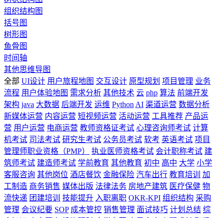
组织结构图
括号图
树形图
鱼骨图
时间轴
其他思维导图
全部
UI设计
用户旅程地图
交互设计
原型规划
项目管理
业务
流程
用户体验地图
需求分析
其他技术
云
php
算法
前端开发
架构
java
大数据
后端开发
运维
Python
AI
渠道运营
数据分析
新媒体运营
内容运营
短视频运营
活动运营
工具推荐
产品运
营
用户运营
电商运营
教师资格证考试
心理咨询师考试
计算
机考试
司法考试
研究生考试
公务员考试
软考
英语考试
项目
管理师职业资格（PMP）
执业医师资格考试
会计职称考试
建
筑师考试
建造师考试
学前教育
其他教育
初中
高中
大学
小学
客服咨询
其他岗位
酒店餐饮
金融保险
汽车出行
教育培训
加
工制造
商务销售
媒体出版
法律法务
房地产建筑
医疗保健
物
流快递
团建培训
技能提升
入职离职
OKR-KPI
组织结构
采购
管理
会议纪要
SOP
成本管控
销售管理
面试技巧
计划总结
综