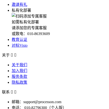
邀请有礼
私有化部署
如需私有化部署
请添加您的专属客服
或致电：010-86393609
教育认证
对标Visio
关于


关于我们
加入我们
服务条款
隐私政策
联系


邮箱：support@processon.com
电话：
010-82796300（个人版）