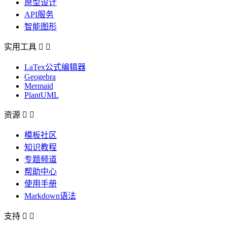
原型设计
API服务
智能图形
实用工具


LaTex公式编辑器
Geogebra
Mermaid
PlantUML
资源


模板社区
知识教程
专题频道
帮助中心
使用手册
Markdown语法
支持

