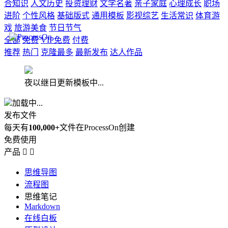
合知识
人文历史
投资理财
文学名著
亲子家庭
心理成长
职场
进阶
个性风格
基础版式
通用模板
影视综艺
生活常识
体育游
戏
旅游美食
节日节气
全部
免费
VIP免费
付费
推荐
热门
克隆最多
最新发布
达人作品
夜以继日更新模板中...
加载中...
发布文件
每天有
100,000+
文件在ProcessOn创建
免费使用
产品


思维导图
流程图
思维笔记
Markdown
在线白板