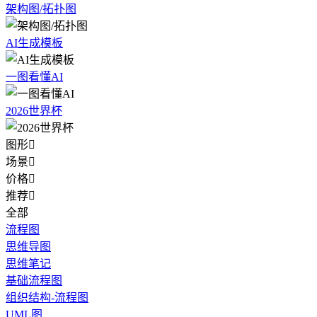
架构图/拓扑图
AI生成模板
一图看懂AI
2026世界杯
图形

场景

价格

推荐

全部
流程图
思维导图
思维笔记
基础流程图
组织结构-流程图
UML图