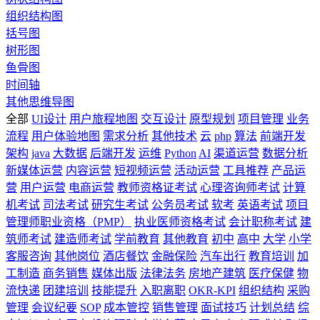
组织结构图
括号图
树形图
鱼骨图
时间轴
其他思维导图
全部
UI设计
用户旅程地图
交互设计
原型规划
项目管理
业务
流程
用户体验地图
需求分析
其他技术
云
php
算法
前端开发
架构
java
大数据
后端开发
运维
Python
AI
渠道运营
数据分析
新媒体运营
内容运营
短视频运营
活动运营
工具推荐
产品运
营
用户运营
电商运营
教师资格证考试
心理咨询师考试
计算
机考试
司法考试
研究生考试
公务员考试
软考
英语考试
项目
管理师职业资格（PMP）
执业医师资格考试
会计职称考试
建
筑师考试
建造师考试
学前教育
其他教育
初中
高中
大学
小学
客服咨询
其他岗位
酒店餐饮
金融保险
汽车出行
教育培训
加
工制造
商务销售
媒体出版
法律法务
房地产建筑
医疗保健
物
流快递
团建培训
技能提升
入职离职
OKR-KPI
组织结构
采购
管理
会议纪要
SOP
成本管控
销售管理
面试技巧
计划总结
综