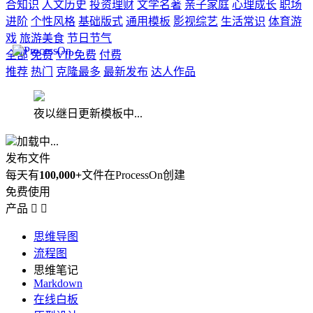
合知识
人文历史
投资理财
文学名著
亲子家庭
心理成长
职场
进阶
个性风格
基础版式
通用模板
影视综艺
生活常识
体育游
戏
旅游美食
节日节气
全部
免费
VIP免费
付费
推荐
热门
克隆最多
最新发布
达人作品
夜以继日更新模板中...
加载中...
发布文件
每天有
100,000+
文件在ProcessOn创建
免费使用
产品


思维导图
流程图
思维笔记
Markdown
在线白板