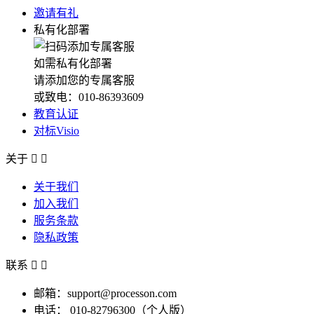
邀请有礼
私有化部署
如需私有化部署
请添加您的专属客服
或致电：010-86393609
教育认证
对标Visio
关于


关于我们
加入我们
服务条款
隐私政策
联系


邮箱：support@processon.com
电话：
010-82796300（个人版）