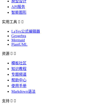
原型设计
API服务
智能图形
实用工具


LaTex公式编辑器
Geogebra
Mermaid
PlantUML
资源


模板社区
知识教程
专题频道
帮助中心
使用手册
Markdown语法
支持

