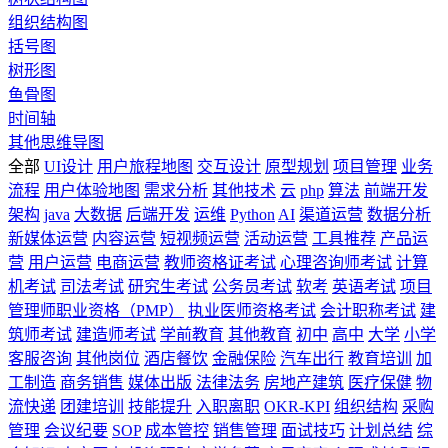
组织结构图
括号图
树形图
鱼骨图
时间轴
其他思维导图
全部
UI设计
用户旅程地图
交互设计
原型规划
项目管理
业务
流程
用户体验地图
需求分析
其他技术
云
php
算法
前端开发
架构
java
大数据
后端开发
运维
Python
AI
渠道运营
数据分析
新媒体运营
内容运营
短视频运营
活动运营
工具推荐
产品运
营
用户运营
电商运营
教师资格证考试
心理咨询师考试
计算
机考试
司法考试
研究生考试
公务员考试
软考
英语考试
项目
管理师职业资格（PMP）
执业医师资格考试
会计职称考试
建
筑师考试
建造师考试
学前教育
其他教育
初中
高中
大学
小学
客服咨询
其他岗位
酒店餐饮
金融保险
汽车出行
教育培训
加
工制造
商务销售
媒体出版
法律法务
房地产建筑
医疗保健
物
流快递
团建培训
技能提升
入职离职
OKR-KPI
组织结构
采购
管理
会议纪要
SOP
成本管控
销售管理
面试技巧
计划总结
综