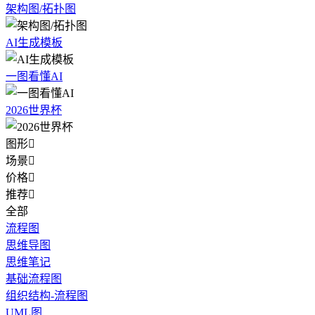
架构图/拓扑图
AI生成模板
一图看懂AI
2026世界杯
图形

场景

价格

推荐

全部
流程图
思维导图
思维笔记
基础流程图
组织结构-流程图
UML图