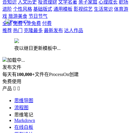
合知识
人文历史
投资理财
文学名著
亲子家庭
心理成长
职场
进阶
个性风格
基础版式
通用模板
影视综艺
生活常识
体育游
戏
旅游美食
节日节气
全部
免费
VIP免费
付费
推荐
热门
克隆最多
最新发布
达人作品
夜以继日更新模板中...
加载中...
发布文件
每天有
100,000+
文件在ProcessOn创建
免费使用
产品


思维导图
流程图
思维笔记
Markdown
在线白板