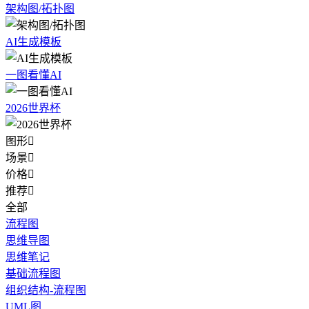
架构图/拓扑图
AI生成模板
一图看懂AI
2026世界杯
图形

场景

价格

推荐

全部
流程图
思维导图
思维笔记
基础流程图
组织结构-流程图
UML图