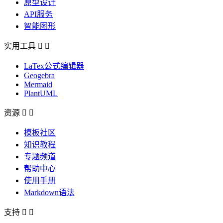
原型设计
API服务
智能图形
实用工具


LaTex公式编辑器
Geogebra
Mermaid
PlantUML
资源


模板社区
知识教程
专题频道
帮助中心
使用手册
Markdown语法
支持

