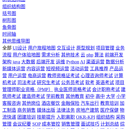
组织结构图
括号图
树形图
鱼骨图
时间轴
其他思维导图
全部
UI设计
用户旅程地图
交互设计
原型规划
项目管理
业务
流程
用户体验地图
需求分析
其他技术
云
php
算法
前端开发
架构
java
大数据
后端开发
运维
Python
AI
渠道运营
数据分析
新媒体运营
内容运营
短视频运营
活动运营
工具推荐
产品运
营
用户运营
电商运营
教师资格证考试
心理咨询师考试
计算
机考试
司法考试
研究生考试
公务员考试
软考
英语考试
项目
管理师职业资格（PMP）
执业医师资格考试
会计职称考试
建
筑师考试
建造师考试
学前教育
其他教育
初中
高中
大学
小学
客服咨询
其他岗位
酒店餐饮
金融保险
汽车出行
教育培训
加
工制造
商务销售
媒体出版
法律法务
房地产建筑
医疗保健
物
流快递
团建培训
技能提升
入职离职
OKR-KPI
组织结构
采购
管理
会议纪要
SOP
成本管控
销售管理
面试技巧
计划总结
综