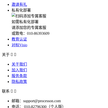
邀请有礼
私有化部署
如需私有化部署
请添加您的专属客服
或致电：010-86393609
教育认证
对标Visio
关于


关于我们
加入我们
服务条款
隐私政策
联系


邮箱：support@processon.com
电话：
010-82796300（个人版）