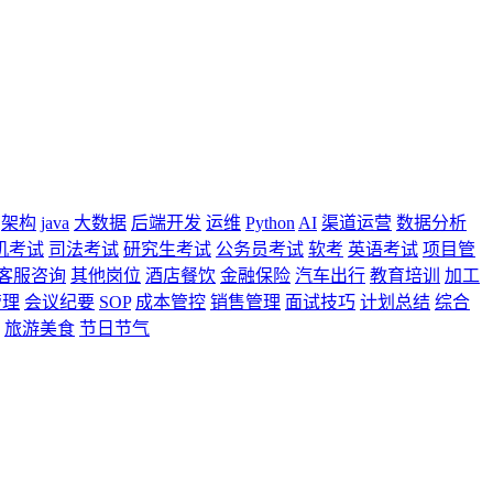
架构
java
大数据
后端开发
运维
Python
AI
渠道运营
数据分析
机考试
司法考试
研究生考试
公务员考试
软考
英语考试
项目管
客服咨询
其他岗位
酒店餐饮
金融保险
汽车出行
教育培训
加工
管理
会议纪要
SOP
成本管控
销售管理
面试技巧
计划总结
综合
旅游美食
节日节气