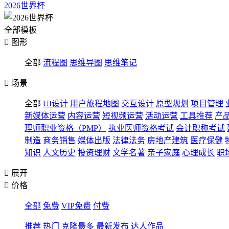
2026世界杯
全部模板

图形
全部
流程图
思维导图
思维笔记

场景
全部
UI设计
用户旅程地图
交互设计
原型规划
项目管理
新媒体运营
内容运营
短视频运营
活动运营
工具推荐
产
理师职业资格（PMP）
执业医师资格考试
会计职称考试
制造
商务销售
媒体出版
法律法务
房地产建筑
医疗保健
知识
人文历史
投资理财
文学名著
亲子家庭
心理成长
职

展开

价格
全部
免费
VIP免费
付费
推荐
热门
克隆最多
最新发布
达人作品