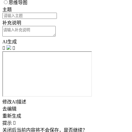
思维导图
主题
补充说明
AI生成


修改AI描述
去编辑
重新生成
提示

关闭后当前内容将不会保存，是否继续？