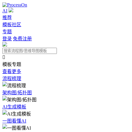
AI
推荐
模板社区
专题
登录
免费注册

模板专题
查看更多
流程梳理
架构图/拓扑图
AI生成模板
一图看懂AI