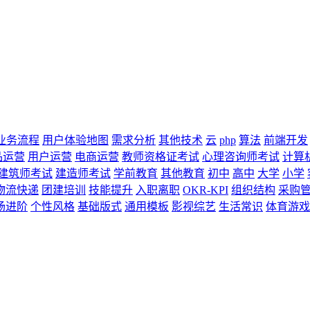
业务流程
用户体验地图
需求分析
其他技术
云
php
算法
前端开发
品运营
用户运营
电商运营
教师资格证考试
心理咨询师考试
计算
建筑师考试
建造师考试
学前教育
其他教育
初中
高中
大学
小学
物流快递
团建培训
技能提升
入职离职
OKR-KPI
组织结构
采购
场进阶
个性风格
基础版式
通用模板
影视综艺
生活常识
体育游戏