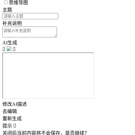
思维导图
主题
补充说明
AI生成


修改AI描述
去编辑
重新生成
提示

关闭后当前内容将不会保存，是否继续？