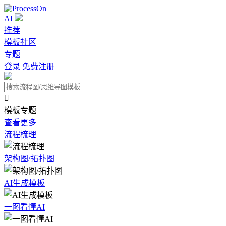
AI
推荐
模板社区
专题
登录
免费注册

模板专题
查看更多
流程梳理
架构图/拓扑图
AI生成模板
一图看懂AI