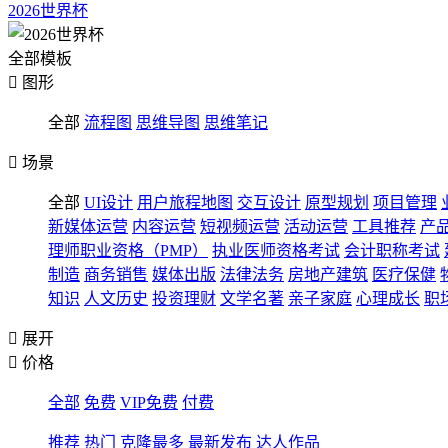
2026世界杯
全部模板

图形
全部
流程图
思维导图
思维笔记

场景
全部
UI设计
用户旅程地图
交互设计
原型规划
项目管理
新媒体运营
内容运营
短视频运营
活动运营
工具推荐
产
理师职业资格（PMP）
执业医师资格考试
会计职称考试
制造
商务销售
媒体出版
法律法务
房地产建筑
医疗保健
知识
人文历史
投资理财
文学名著
亲子家庭
心理成长
职

展开

价格
全部
免费
VIP免费
付费
推荐
热门
克隆最多
最新发布
达人作品