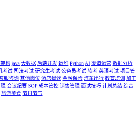
架构
java
大数据
后端开发
运维
Python
AI
渠道运营
数据分析
机考试
司法考试
研究生考试
公务员考试
软考
英语考试
项目管
客服咨询
其他岗位
酒店餐饮
金融保险
汽车出行
教育培训
加工
管理
会议纪要
SOP
成本管控
销售管理
面试技巧
计划总结
综合
旅游美食
节日节气