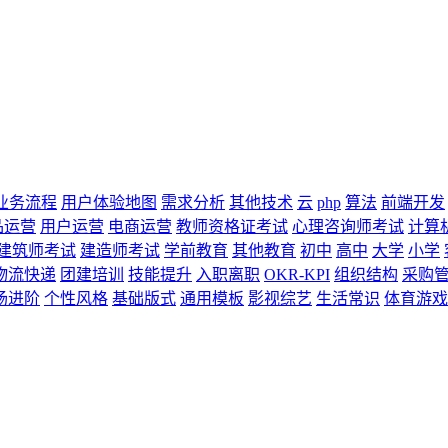
业务流程
用户体验地图
需求分析
其他技术
云
php
算法
前端开发
品运营
用户运营
电商运营
教师资格证考试
心理咨询师考试
计算
建筑师考试
建造师考试
学前教育
其他教育
初中
高中
大学
小学
物流快递
团建培训
技能提升
入职离职
OKR-KPI
组织结构
采购
场进阶
个性风格
基础版式
通用模板
影视综艺
生活常识
体育游戏