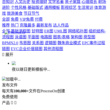
合知识
人文历史
投资理财
文学名著
亲子家庭
心理成长
职场
进阶
个性风格
基础版式
通用模板
影视综艺
生活常识
体育游
戏
旅游美食
节日节气
全部
免费
VIP免费
付费
推荐
热门
克隆最多
最新发布
达人作品
全部
基础流程图
甘特图
ER图
UML图
网络拓扑图
组织结构-
流程图
泳道图
平面图
电路图
图表/表格
架构图
原型图
BPMN2.0
韦恩图
关系图
逻辑图
魏朱商业模式
EPC事件过程
链图
EVC企业价值链图
其他流程图

展开
夜以继日更新模板中...
加载中...
发布文件
每天有
100,000+
文件在ProcessOn创建
免费使用
产品

