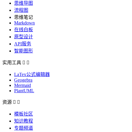
思维导图
流程图
思维笔记
Markdown
在线白板
原型设计
API服务
智能图形
实用工具


LaTex公式编辑器
Geogebra
Mermaid
PlantUML
资源


模板社区
知识教程
专题频道