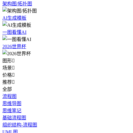
架构图/拓扑图
AI生成模板
一图看懂AI
2026世界杯
图形

场景

价格

推荐

全部
流程图
思维导图
思维笔记
基础流程图
组织结构-流程图
UML图