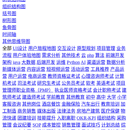
组织结构图
括号图
树形图
鱼骨图
时间轴
其他思维导图
全部
UI设计
用户旅程地图
交互设计
原型规划
项目管理
业务
流程
用户体验地图
需求分析
其他技术
云
php
算法
前端开发
架构
java
大数据
后端开发
运维
Python
AI
渠道运营
数据分析
新媒体运营
内容运营
短视频运营
活动运营
工具推荐
产品运
营
用户运营
电商运营
教师资格证考试
心理咨询师考试
计算
机考试
司法考试
研究生考试
公务员考试
软考
英语考试
项目
管理师职业资格（PMP）
执业医师资格考试
会计职称考试
建
筑师考试
建造师考试
学前教育
其他教育
初中
高中
大学
小学
客服咨询
其他岗位
酒店餐饮
金融保险
汽车出行
教育培训
加
工制造
商务销售
媒体出版
法律法务
房地产建筑
医疗保健
物
流快递
团建培训
技能提升
入职离职
OKR-KPI
组织结构
采购
管理
会议纪要
SOP
成本管控
销售管理
面试技巧
计划总结
综