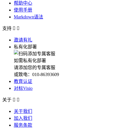
帮助中心
使用手册
Markdown语法
支持


邀请有礼
私有化部署
如需私有化部署
请添加您的专属客服
或致电：010-86393609
教育认证
对标Visio
关于


关于我们
加入我们
服务条款