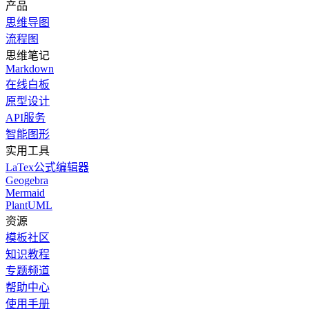
产品
思维导图
流程图
思维笔记
Markdown
在线白板
原型设计
API服务
智能图形
实用工具
LaTex公式编辑器
Geogebra
Mermaid
PlantUML
资源
模板社区
知识教程
专题频道
帮助中心
使用手册