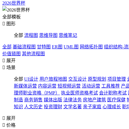
2026世界杯
全部模板

图形
全部
流程图
思维导图
思维笔记
全部
基础流程图
甘特图
ER图
UML图
网络拓扑图
组织结构-
价值链图
其他流程图

展开

场景
全部
UI设计
用户旅程地图
交互设计
原型规划
项目管理
新媒体运营
内容运营
短视频运营
活动运营
工具推荐
产
理师职业资格（PMP）
执业医师资格考试
会计职称考试
制造
商务销售
媒体出版
法律法务
房地产建筑
医疗保健
知识
人文历史
投资理财
文学名著
亲子家庭
心理成长
职

展开

价格