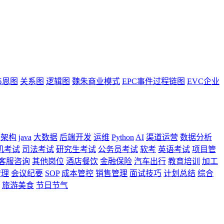
韦恩图
关系图
逻辑图
魏朱商业模式
EPC事件过程链图
EVC企业
架构
java
大数据
后端开发
运维
Python
AI
渠道运营
数据分析
机考试
司法考试
研究生考试
公务员考试
软考
英语考试
项目管
客服咨询
其他岗位
酒店餐饮
金融保险
汽车出行
教育培训
加工
管理
会议纪要
SOP
成本管控
销售管理
面试技巧
计划总结
综合
旅游美食
节日节气