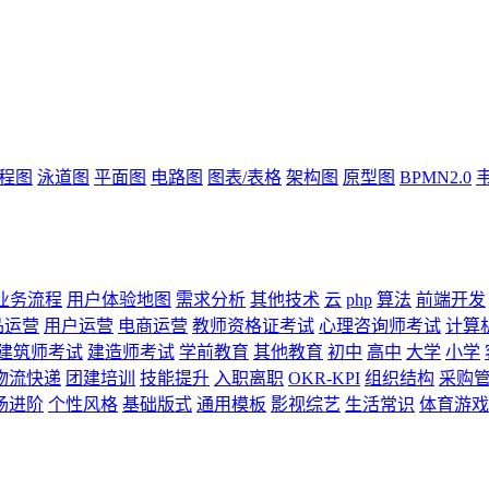
流程图
泳道图
平面图
电路图
图表/表格
架构图
原型图
BPMN2.0
业务流程
用户体验地图
需求分析
其他技术
云
php
算法
前端开发
品运营
用户运营
电商运营
教师资格证考试
心理咨询师考试
计算
建筑师考试
建造师考试
学前教育
其他教育
初中
高中
大学
小学
物流快递
团建培训
技能提升
入职离职
OKR-KPI
组织结构
采购
场进阶
个性风格
基础版式
通用模板
影视综艺
生活常识
体育游戏