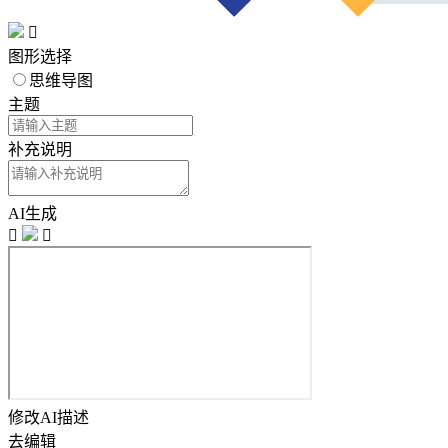

图形选择
思维导图
主题
补充说明
AI生成


修改AI描述
去编辑