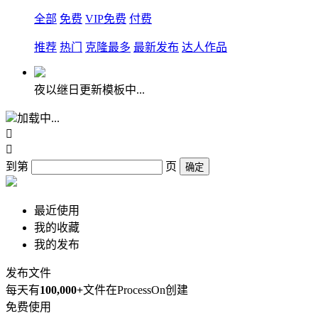
全部
免费
VIP免费
付费
推荐
热门
克隆最多
最新发布
达人作品
夜以继日更新模板中...
加载中...


到第
页
确定
最近使用
我的收藏
我的发布
发布文件
每天有
100,000+
文件在ProcessOn创建
免费使用