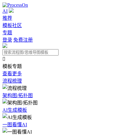
AI
推荐
模板社区
专题
登录
免费注册

模板专题
查看更多
流程梳理
架构图/拓扑图
AI生成模板
一图看懂AI