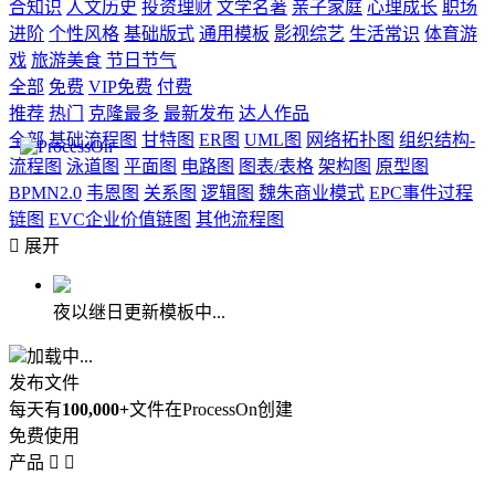
合知识
人文历史
投资理财
文学名著
亲子家庭
心理成长
职场
进阶
个性风格
基础版式
通用模板
影视综艺
生活常识
体育游
戏
旅游美食
节日节气
全部
免费
VIP免费
付费
推荐
热门
克隆最多
最新发布
达人作品
全部
基础流程图
甘特图
ER图
UML图
网络拓扑图
组织结构-
流程图
泳道图
平面图
电路图
图表/表格
架构图
原型图
BPMN2.0
韦恩图
关系图
逻辑图
魏朱商业模式
EPC事件过程
链图
EVC企业价值链图
其他流程图

展开
夜以继日更新模板中...
加载中...
发布文件
每天有
100,000+
文件在ProcessOn创建
免费使用
产品

