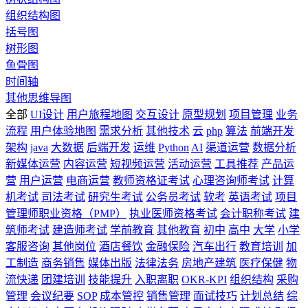
组织结构图
括号图
树形图
鱼骨图
时间轴
其他思维导图
全部
UI设计
用户旅程地图
交互设计
原型规划
项目管理
业务
流程
用户体验地图
需求分析
其他技术
云
php
算法
前端开发
架构
java
大数据
后端开发
运维
Python
AI
渠道运营
数据分析
新媒体运营
内容运营
短视频运营
活动运营
工具推荐
产品运
营
用户运营
电商运营
教师资格证考试
心理咨询师考试
计算
机考试
司法考试
研究生考试
公务员考试
软考
英语考试
项目
管理师职业资格（PMP）
执业医师资格考试
会计职称考试
建
筑师考试
建造师考试
学前教育
其他教育
初中
高中
大学
小学
客服咨询
其他岗位
酒店餐饮
金融保险
汽车出行
教育培训
加
工制造
商务销售
媒体出版
法律法务
房地产建筑
医疗保健
物
流快递
团建培训
技能提升
入职离职
OKR-KPI
组织结构
采购
管理
会议纪要
SOP
成本管控
销售管理
面试技巧
计划总结
综