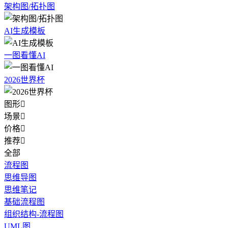
架构图/拓扑图
AI生成模板
一图看懂AI
2026世界杯
图形

场景

价格

推荐

全部
流程图
思维导图
思维笔记
基础流程图
组织结构-流程图
UML图