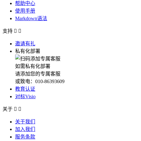
帮助中心
使用手册
Markdown语法
支持


邀请有礼
私有化部署
如需私有化部署
请添加您的专属客服
或致电：010-86393609
教育认证
对标Visio
关于


关于我们
加入我们
服务条款