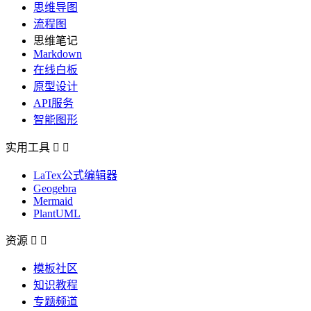
思维导图
流程图
思维笔记
Markdown
在线白板
原型设计
API服务
智能图形
实用工具


LaTex公式编辑器
Geogebra
Mermaid
PlantUML
资源


模板社区
知识教程
专题频道