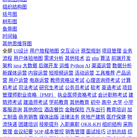
组织结构图
括号图
树形图
鱼骨图
时间轴
其他思维导图
全部
UI设计
用户旅程地图
交互设计
原型规划
项目管理
业务
流程
用户体验地图
需求分析
其他技术
云
php
算法
前端开发
架构
java
大数据
后端开发
运维
Python
AI
渠道运营
数据分析
新媒体运营
内容运营
短视频运营
活动运营
工具推荐
产品运
营
用户运营
电商运营
教师资格证考试
心理咨询师考试
计算
机考试
司法考试
研究生考试
公务员考试
软考
英语考试
项目
管理师职业资格（PMP）
执业医师资格考试
会计职称考试
建
筑师考试
建造师考试
学前教育
其他教育
初中
高中
大学
小学
客服咨询
其他岗位
酒店餐饮
金融保险
汽车出行
教育培训
加
工制造
商务销售
媒体出版
法律法务
房地产建筑
医疗保健
物
流快递
团建培训
技能提升
入职离职
OKR-KPI
组织结构
采购
管理
会议纪要
SOP
成本管控
销售管理
面试技巧
计划总结
综