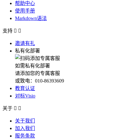
帮助中心
使用手册
Markdown语法
支持


邀请有礼
私有化部署
如需私有化部署
请添加您的专属客服
或致电：010-86393609
教育认证
对标Visio
关于


关于我们
加入我们
服务条款