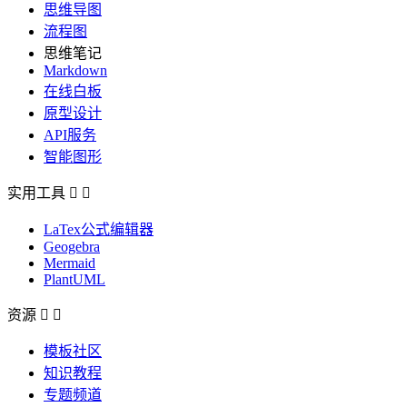
思维导图
流程图
思维笔记
Markdown
在线白板
原型设计
API服务
智能图形
实用工具


LaTex公式编辑器
Geogebra
Mermaid
PlantUML
资源


模板社区
知识教程
专题频道