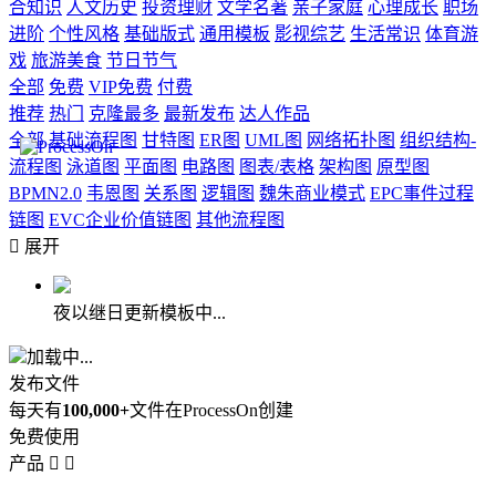
合知识
人文历史
投资理财
文学名著
亲子家庭
心理成长
职场
进阶
个性风格
基础版式
通用模板
影视综艺
生活常识
体育游
戏
旅游美食
节日节气
全部
免费
VIP免费
付费
推荐
热门
克隆最多
最新发布
达人作品
全部
基础流程图
甘特图
ER图
UML图
网络拓扑图
组织结构-
流程图
泳道图
平面图
电路图
图表/表格
架构图
原型图
BPMN2.0
韦恩图
关系图
逻辑图
魏朱商业模式
EPC事件过程
链图
EVC企业价值链图
其他流程图

展开
夜以继日更新模板中...
加载中...
发布文件
每天有
100,000+
文件在ProcessOn创建
免费使用
产品

