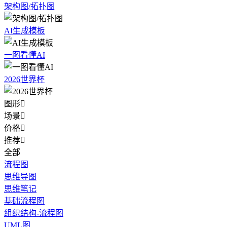
架构图/拓扑图
AI生成模板
一图看懂AI
2026世界杯
图形

场景

价格

推荐

全部
流程图
思维导图
思维笔记
基础流程图
组织结构-流程图
UML图