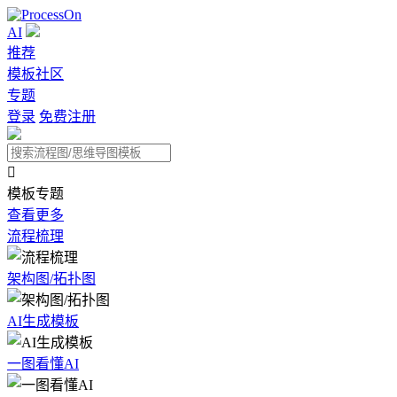
AI
推荐
模板社区
专题
登录
免费注册

模板专题
查看更多
流程梳理
架构图/拓扑图
AI生成模板
一图看懂AI