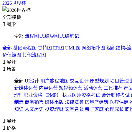
2026世界杯
全部模板

图形
全部
流程图
思维导图
思维笔记
全部
基础流程图
甘特图
ER图
UML图
网络拓扑图
组织结构-
价值链图
其他流程图

展开

场景
全部
UI设计
用户旅程地图
交互设计
原型规划
项目管理
新媒体运营
内容运营
短视频运营
活动运营
工具推荐
产
理师职业资格（PMP）
执业医师资格考试
会计职称考试
制造
商务销售
媒体出版
法律法务
房地产建筑
医疗保健
知识
人文历史
投资理财
文学名著
亲子家庭
心理成长
职

展开

价格