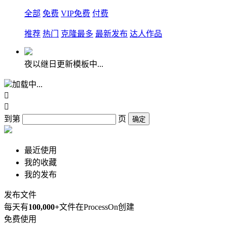
全部
免费
VIP免费
付费
推荐
热门
克隆最多
最新发布
达人作品
夜以继日更新模板中...
加载中...


到第
页
确定
最近使用
我的收藏
我的发布
发布文件
每天有
100,000+
文件在ProcessOn创建
免费使用