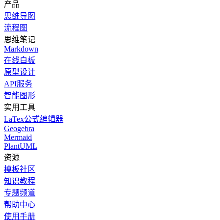
产品
思维导图
流程图
思维笔记
Markdown
在线白板
原型设计
API服务
智能图形
实用工具
LaTex公式编辑器
Geogebra
Mermaid
PlantUML
资源
模板社区
知识教程
专题频道
帮助中心
使用手册