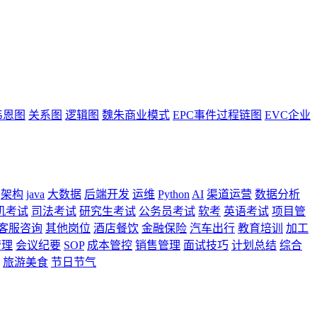
韦恩图
关系图
逻辑图
魏朱商业模式
EPC事件过程链图
EVC企业
架构
java
大数据
后端开发
运维
Python
AI
渠道运营
数据分析
机考试
司法考试
研究生考试
公务员考试
软考
英语考试
项目管
客服咨询
其他岗位
酒店餐饮
金融保险
汽车出行
教育培训
加工
管理
会议纪要
SOP
成本管控
销售管理
面试技巧
计划总结
综合
旅游美食
节日节气