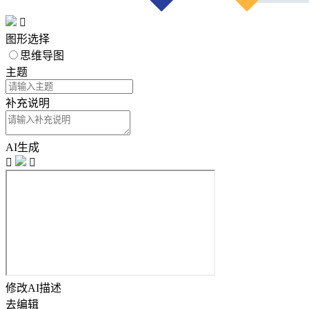

图形选择
思维导图
主题
补充说明
AI生成


修改AI描述
去编辑