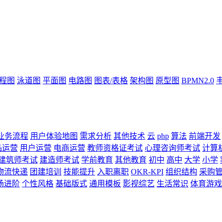
流程图
泳道图
平面图
电路图
图表/表格
架构图
原型图
BPMN2.0
业务流程
用户体验地图
需求分析
其他技术
云
php
算法
前端开发
品运营
用户运营
电商运营
教师资格证考试
心理咨询师考试
计算
建筑师考试
建造师考试
学前教育
其他教育
初中
高中
大学
小学
物流快递
团建培训
技能提升
入职离职
OKR-KPI
组织结构
采购
场进阶
个性风格
基础版式
通用模板
影视综艺
生活常识
体育游戏