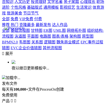
合知识
人文历史
投资理财
文学名著
亲子家庭
心理成长
职场
进阶
个性风格
基础版式
通用模板
影视综艺
生活常识
体育游
戏
旅游美食
节日节气
全部
免费
VIP免费
付费
推荐
热门
克隆最多
最新发布
达人作品
全部
基础流程图
甘特图
ER图
UML图
网络拓扑图
组织结构-
流程图
泳道图
平面图
电路图
图表/表格
架构图
原型图
BPMN2.0
韦恩图
关系图
逻辑图
魏朱商业模式
EPC事件过程
链图
EVC企业价值链图
其他流程图

展开
夜以继日更新模板中...
加载中...
发布文件
每天有
100,000+
文件在ProcessOn创建
免费使用
产品

