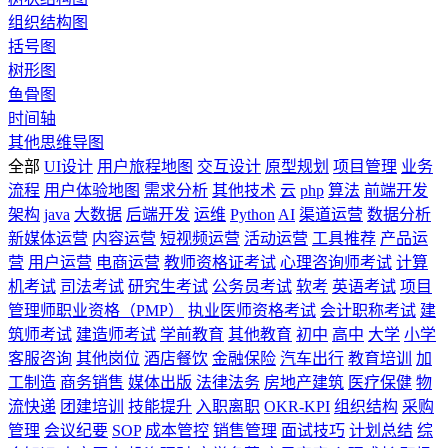
组织结构图
括号图
树形图
鱼骨图
时间轴
其他思维导图
全部
UI设计
用户旅程地图
交互设计
原型规划
项目管理
业务
流程
用户体验地图
需求分析
其他技术
云
php
算法
前端开发
架构
java
大数据
后端开发
运维
Python
AI
渠道运营
数据分析
新媒体运营
内容运营
短视频运营
活动运营
工具推荐
产品运
营
用户运营
电商运营
教师资格证考试
心理咨询师考试
计算
机考试
司法考试
研究生考试
公务员考试
软考
英语考试
项目
管理师职业资格（PMP）
执业医师资格考试
会计职称考试
建
筑师考试
建造师考试
学前教育
其他教育
初中
高中
大学
小学
客服咨询
其他岗位
酒店餐饮
金融保险
汽车出行
教育培训
加
工制造
商务销售
媒体出版
法律法务
房地产建筑
医疗保健
物
流快递
团建培训
技能提升
入职离职
OKR-KPI
组织结构
采购
管理
会议纪要
SOP
成本管控
销售管理
面试技巧
计划总结
综