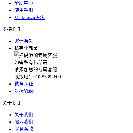
帮助中心
使用手册
Markdown语法
支持


邀请有礼
私有化部署
如需私有化部署
请添加您的专属客服
或致电：010-86393609
教育认证
对标Visio
关于


关于我们
加入我们
服务条款