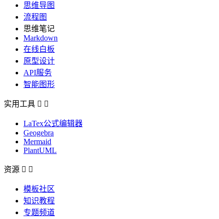
思维导图
流程图
思维笔记
Markdown
在线白板
原型设计
API服务
智能图形
实用工具


LaTex公式编辑器
Geogebra
Mermaid
PlantUML
资源


模板社区
知识教程
专题频道