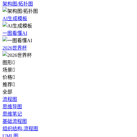
架构图/拓扑图
AI生成模板
一图看懂AI
2026世界杯
图形

场景

价格

推荐

全部
流程图
思维导图
思维笔记
基础流程图
组织结构-流程图
UML图