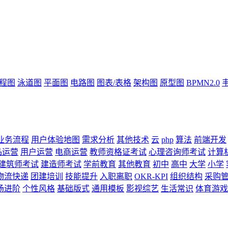
流程图
泳道图
平面图
电路图
图表/表格
架构图
原型图
BPMN2.0
业务流程
用户体验地图
需求分析
其他技术
云
php
算法
前端开发
品运营
用户运营
电商运营
教师资格证考试
心理咨询师考试
计算
建筑师考试
建造师考试
学前教育
其他教育
初中
高中
大学
小学
物流快递
团建培训
技能提升
入职离职
OKR-KPI
组织结构
采购
场进阶
个性风格
基础版式
通用模板
影视综艺
生活常识
体育游戏