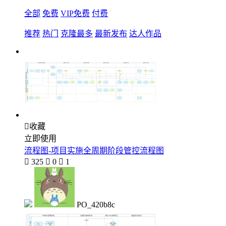
全部
免费
VIP免费
付费
推荐
热门
克隆最多
最新发布
达人作品

收藏
立即使用
流程图-项目实施全周期阶段管控流程图

325

0

1
PO_420b8c