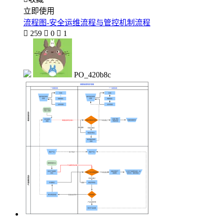
立即使用
流程图-安全运维流程与管控机制流程

259

0

1
PO_420b8c