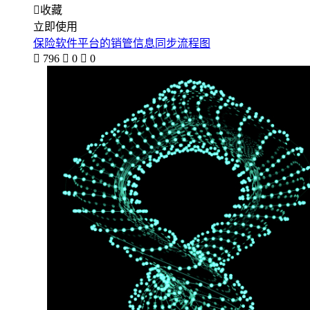

收藏
立即使用
保险软件平台的销管信息同步流程图

796

0

0