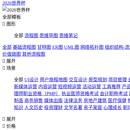
2026世界杯
全部模板

图形
全部
流程图
思维导图
思维笔记
全部
基础流程图
甘特图
ER图
UML图
网络拓扑图
组织结构-
价值链图
其他流程图

展开

场景
全部
UI设计
用户旅程地图
交互设计
原型规划
项目管理
新媒体运营
内容运营
短视频运营
活动运营
工具推荐
产
理师职业资格（PMP）
执业医师资格考试
会计职称考试
制造
商务销售
媒体出版
法律法务
房地产建筑
医疗保健
知识
人文历史
投资理财
文学名著
亲子家庭
心理成长
职

展开

价格