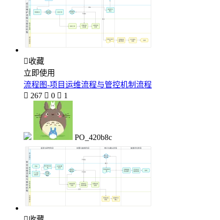

收藏
立即使用
流程图-项目运维流程与管控机制流程

267

0

1
PO_420b8c

收藏