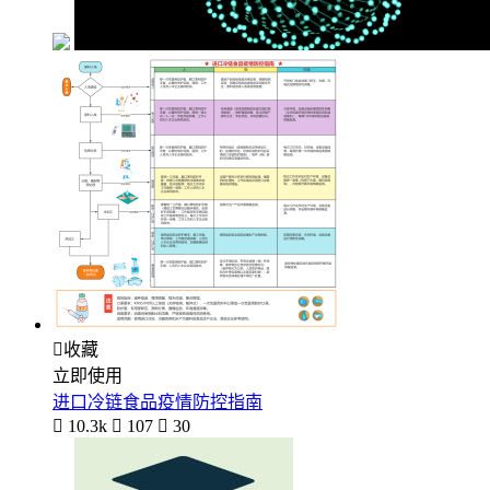

收藏
立即使用
进口冷链食品疫情防控指南

10.3k

107

30