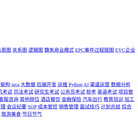
韦恩图
关系图
逻辑图
魏朱商业模式
EPC事件过程链图
EVC企业
架构
java
大数据
后端开发
运维
Python
AI
渠道运营
数据分析
机考试
司法考试
研究生考试
公务员考试
软考
英语考试
项目管
客服咨询
其他岗位
酒店餐饮
金融保险
汽车出行
教育培训
加工
管理
会议纪要
SOP
成本管控
销售管理
面试技巧
计划总结
综合
旅游美食
节日节气