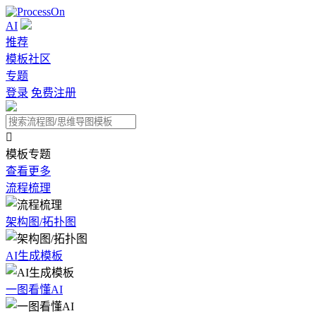
AI
推荐
模板社区
专题
登录
免费注册

模板专题
查看更多
流程梳理
架构图/拓扑图
AI生成模板
一图看懂AI