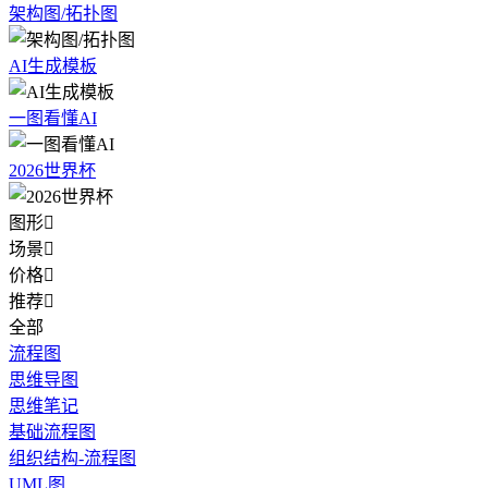
架构图/拓扑图
AI生成模板
一图看懂AI
2026世界杯
图形

场景

价格

推荐

全部
流程图
思维导图
思维笔记
基础流程图
组织结构-流程图
UML图