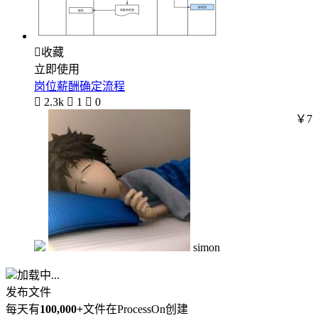

收藏
立即使用
岗位薪酬确定流程

2.3k

1

0
￥7
simon
加载中...
发布文件
每天有
100,000+
文件在ProcessOn创建