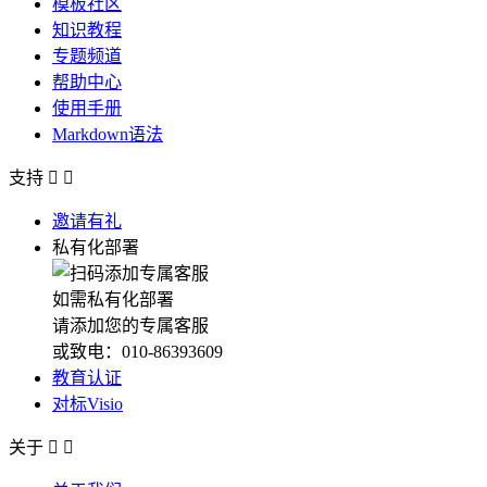
模板社区
知识教程
专题频道
帮助中心
使用手册
Markdown语法
支持


邀请有礼
私有化部署
如需私有化部署
请添加您的专属客服
或致电：010-86393609
教育认证
对标Visio
关于

