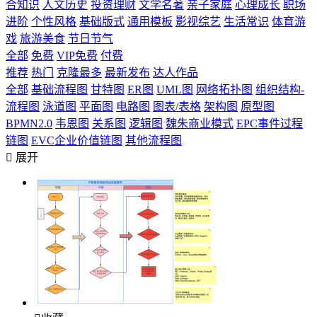
合知识
人文历史
投资理财
文学名著
亲子家庭
心理成长
职场
进阶
个性风格
基础版式
通用模板
影视综艺
生活常识
体育游
戏
旅游美食
节日节气
全部
免费
VIP免费
付费
推荐
热门
克隆最多
最新发布
达人作品
全部
基础流程图
甘特图
ER图
UML图
网络拓扑图
组织结构-
流程图
泳道图
平面图
电路图
图表/表格
架构图
原型图
BPMN2.0
韦恩图
关系图
逻辑图
魏朱商业模式
EPC事件过程
链图
EVC企业价值链图
其他流程图

展开