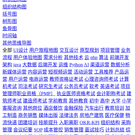
组织结构图
括号图
树形图
鱼骨图
时间轴
其他思维导图
全部
UI设计
用户旅程地图
交互设计
原型规划
项目管理
业务
流程
用户体验地图
需求分析
其他技术
云
php
算法
前端开发
架构
java
大数据
后端开发
运维
Python
AI
渠道运营
数据分析
新媒体运营
内容运营
短视频运营
活动运营
工具推荐
产品运
营
用户运营
电商运营
教师资格证考试
心理咨询师考试
计算
机考试
司法考试
研究生考试
公务员考试
软考
英语考试
项目
管理师职业资格（PMP）
执业医师资格考试
会计职称考试
建
筑师考试
建造师考试
学前教育
其他教育
初中
高中
大学
小学
客服咨询
其他岗位
酒店餐饮
金融保险
汽车出行
教育培训
加
工制造
商务销售
媒体出版
法律法务
房地产建筑
医疗保健
物
流快递
团建培训
技能提升
入职离职
OKR-KPI
组织结构
采购
管理
会议纪要
SOP
成本管控
销售管理
面试技巧
计划总结
综