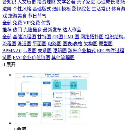
合知识
人文历史
投资理财
文学名著
亲子家庭
心理成长
职场
进阶
个性风格
基础版式
通用模板
影视综艺
生活常识
体育游
戏
旅游美食
节日节气
全部
免费
VIP免费
付费
推荐
热门
克隆最多
最新发布
达人作品
全部
基础流程图
甘特图
ER图
UML图
网络拓扑图
组织结构-
流程图
泳道图
平面图
电路图
图表/表格
架构图
原型图
BPMN2.0
韦恩图
关系图
逻辑图
魏朱商业模式
EPC事件过程
链图
EVC企业价值链图
其他流程图

展开

收藏