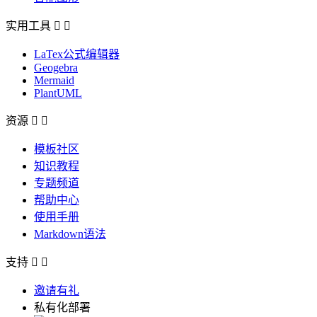
实用工具


LaTex公式编辑器
Geogebra
Mermaid
PlantUML
资源


模板社区
知识教程
专题频道
帮助中心
使用手册
Markdown语法
支持


邀请有礼
私有化部署