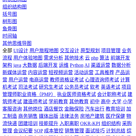
组织结构图
括号图
树形图
鱼骨图
时间轴
其他思维导图
全部
UI设计
用户旅程地图
交互设计
原型规划
项目管理
业务
流程
用户体验地图
需求分析
其他技术
云
php
算法
前端开发
架构
java
大数据
后端开发
运维
Python
AI
渠道运营
数据分析
新媒体运营
内容运营
短视频运营
活动运营
工具推荐
产品运
营
用户运营
电商运营
教师资格证考试
心理咨询师考试
计算
机考试
司法考试
研究生考试
公务员考试
软考
英语考试
项目
管理师职业资格（PMP）
执业医师资格考试
会计职称考试
建
筑师考试
建造师考试
学前教育
其他教育
初中
高中
大学
小学
客服咨询
其他岗位
酒店餐饮
金融保险
汽车出行
教育培训
加
工制造
商务销售
媒体出版
法律法务
房地产建筑
医疗保健
物
流快递
团建培训
技能提升
入职离职
OKR-KPI
组织结构
采购
管理
会议纪要
SOP
成本管控
销售管理
面试技巧
计划总结
综