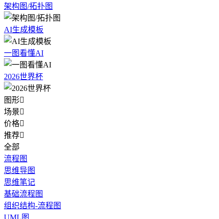
架构图/拓扑图
AI生成模板
一图看懂AI
2026世界杯
图形

场景

价格

推荐

全部
流程图
思维导图
思维笔记
基础流程图
组织结构-流程图
UML图