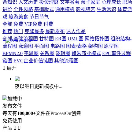
合知识
人文历史
投资理财
文学名著
亲子家庭
心理成长
职场
进阶
个性风格
基础版式
通用模板
影视综艺
生活常识
体育游
戏
旅游美食
节日节气
全部
免费
VIP免费
付费
推荐
热门
克隆最多
最新发布
达人作品
全部
基础流程图
甘特图
ER图
UML图
网络拓扑图
组织结构-
流程图
泳道图
平面图
电路图
图表/表格
架构图
原型图
BPMN2.0
韦恩图
关系图
逻辑图
魏朱商业模式
EPC事件过程
链图
EVC企业价值链图
其他流程图

展开
夜以继日更新模板中...
加载中...
发布文件
每天有
100,000+
文件在ProcessOn创建
免费使用
产品

