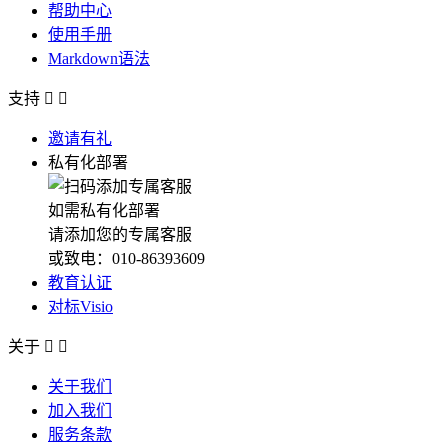
帮助中心
使用手册
Markdown语法
支持


邀请有礼
私有化部署
如需私有化部署
请添加您的专属客服
或致电：010-86393609
教育认证
对标Visio
关于


关于我们
加入我们
服务条款