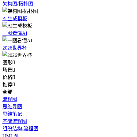
架构图/拓扑图
AI生成模板
一图看懂AI
2026世界杯
图形

场景

价格

推荐

全部
流程图
思维导图
思维笔记
基础流程图
组织结构-流程图
UML图