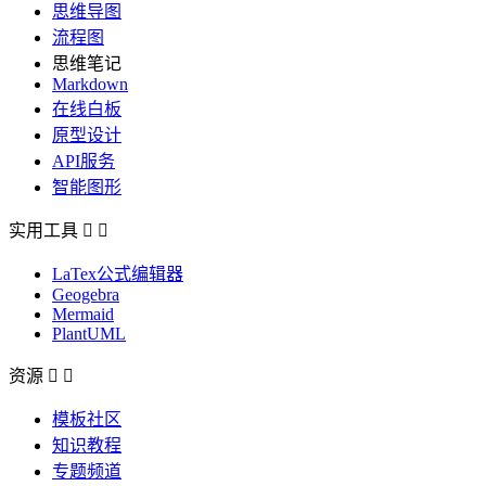
思维导图
流程图
思维笔记
Markdown
在线白板
原型设计
API服务
智能图形
实用工具


LaTex公式编辑器
Geogebra
Mermaid
PlantUML
资源


模板社区
知识教程
专题频道