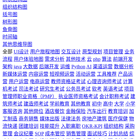
组织结构图
括号图
树形图
鱼骨图
时间轴
其他思维导图
全部
UI设计
用户旅程地图
交互设计
原型规划
项目管理
业务
流程
用户体验地图
需求分析
其他技术
云
php
算法
前端开发
架构
java
大数据
后端开发
运维
Python
AI
渠道运营
数据分析
新媒体运营
内容运营
短视频运营
活动运营
工具推荐
产品运
营
用户运营
电商运营
教师资格证考试
心理咨询师考试
计算
机考试
司法考试
研究生考试
公务员考试
软考
英语考试
项目
管理师职业资格（PMP）
执业医师资格考试
会计职称考试
建
筑师考试
建造师考试
学前教育
其他教育
初中
高中
大学
小学
客服咨询
其他岗位
酒店餐饮
金融保险
汽车出行
教育培训
加
工制造
商务销售
媒体出版
法律法务
房地产建筑
医疗保健
物
流快递
团建培训
技能提升
入职离职
OKR-KPI
组织结构
采购
管理
会议纪要
SOP
成本管控
销售管理
面试技巧
计划总结
综