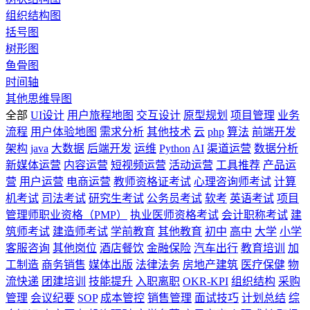
组织结构图
括号图
树形图
鱼骨图
时间轴
其他思维导图
全部
UI设计
用户旅程地图
交互设计
原型规划
项目管理
业务
流程
用户体验地图
需求分析
其他技术
云
php
算法
前端开发
架构
java
大数据
后端开发
运维
Python
AI
渠道运营
数据分析
新媒体运营
内容运营
短视频运营
活动运营
工具推荐
产品运
营
用户运营
电商运营
教师资格证考试
心理咨询师考试
计算
机考试
司法考试
研究生考试
公务员考试
软考
英语考试
项目
管理师职业资格（PMP）
执业医师资格考试
会计职称考试
建
筑师考试
建造师考试
学前教育
其他教育
初中
高中
大学
小学
客服咨询
其他岗位
酒店餐饮
金融保险
汽车出行
教育培训
加
工制造
商务销售
媒体出版
法律法务
房地产建筑
医疗保健
物
流快递
团建培训
技能提升
入职离职
OKR-KPI
组织结构
采购
管理
会议纪要
SOP
成本管控
销售管理
面试技巧
计划总结
综