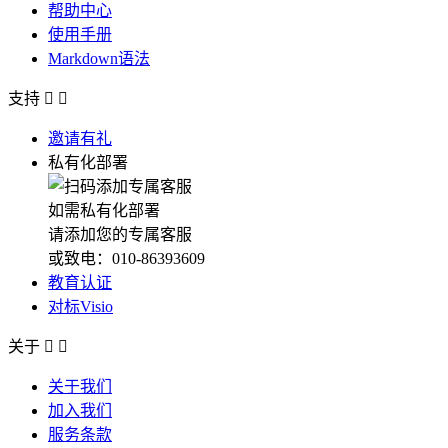
帮助中心
使用手册
Markdown语法
支持


邀请有礼
私有化部署
如需私有化部署
请添加您的专属客服
或致电：010-86393609
教育认证
对标Visio
关于


关于我们
加入我们
服务条款