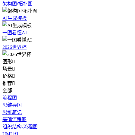
架构图/拓扑图
AI生成模板
一图看懂AI
2026世界杯
图形

场景

价格

推荐

全部
流程图
思维导图
思维笔记
基础流程图
组织结构-流程图
UML图