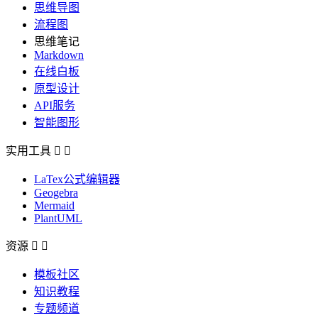
思维导图
流程图
思维笔记
Markdown
在线白板
原型设计
API服务
智能图形
实用工具


LaTex公式编辑器
Geogebra
Mermaid
PlantUML
资源


模板社区
知识教程
专题频道