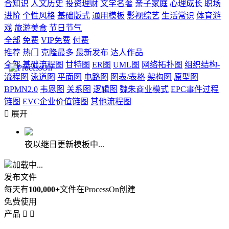
合知识
人文历史
投资理财
文学名著
亲子家庭
心理成长
职场
进阶
个性风格
基础版式
通用模板
影视综艺
生活常识
体育游
戏
旅游美食
节日节气
全部
免费
VIP免费
付费
推荐
热门
克隆最多
最新发布
达人作品
全部
基础流程图
甘特图
ER图
UML图
网络拓扑图
组织结构-
流程图
泳道图
平面图
电路图
图表/表格
架构图
原型图
BPMN2.0
韦恩图
关系图
逻辑图
魏朱商业模式
EPC事件过程
链图
EVC企业价值链图
其他流程图

展开
夜以继日更新模板中...
加载中...
发布文件
每天有
100,000+
文件在ProcessOn创建
免费使用
产品

