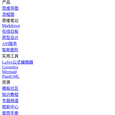
产品
思维导图
流程图
思维笔记
Markdown
在线白板
原型设计
API服务
智能图形
实用工具
LaTex公式编辑器
Geogebra
Mermaid
PlantUML
资源
模板社区
知识教程
专题频道
帮助中心
使用手册