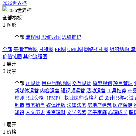
2026世界杯
全部模板

图形
全部
流程图
思维导图
思维笔记
全部
基础流程图
甘特图
ER图
UML图
网络拓扑图
组织结构-
价值链图
其他流程图

展开

场景
全部
UI设计
用户旅程地图
交互设计
原型规划
项目管理
新媒体运营
内容运营
短视频运营
活动运营
工具推荐
产
理师职业资格（PMP）
执业医师资格考试
会计职称考试
制造
商务销售
媒体出版
法律法务
房地产建筑
医疗保健
知识
人文历史
投资理财
文学名著
亲子家庭
心理成长
职

展开

价格