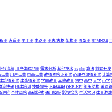
流程图
泳道图
平面图
电路图
图表/表格
架构图
原型图
BPMN2.0
业务流程
用户体验地图
需求分析
其他技术
云
php
算法
前端开发
品运营
用户运营
电商运营
教师资格证考试
心理咨询师考试
计算
建筑师考试
建造师考试
学前教育
其他教育
初中
高中
大学
小学
物流快递
团建培训
技能提升
入职离职
OKR-KPI
组织结构
采购
场进阶
个性风格
基础版式
通用模板
影视综艺
生活常识
体育游戏