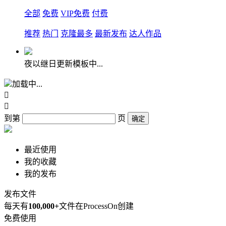
全部
免费
VIP免费
付费
推荐
热门
克隆最多
最新发布
达人作品
夜以继日更新模板中...
加载中...


到第
页
确定
最近使用
我的收藏
我的发布
发布文件
每天有
100,000+
文件在ProcessOn创建
免费使用