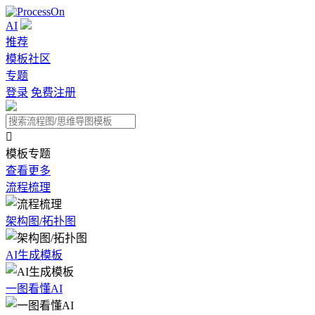
AI
推荐
模板社区
专题
登录
免费注册

模板专题
查看更多
流程梳理
架构图/拓扑图
AI生成模板
一图看懂AI