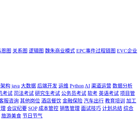
韦恩图
关系图
逻辑图
魏朱商业模式
EPC事件过程链图
EVC企业
架构
java
大数据
后端开发
运维
Python
AI
渠道运营
数据分析
机考试
司法考试
研究生考试
公务员考试
软考
英语考试
项目管
客服咨询
其他岗位
酒店餐饮
金融保险
汽车出行
教育培训
加工
管理
会议纪要
SOP
成本管控
销售管理
面试技巧
计划总结
综合
旅游美食
节日节气