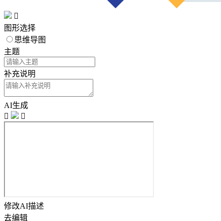

图形选择
思维导图
主题
补充说明
AI生成


修改AI描述
去编辑