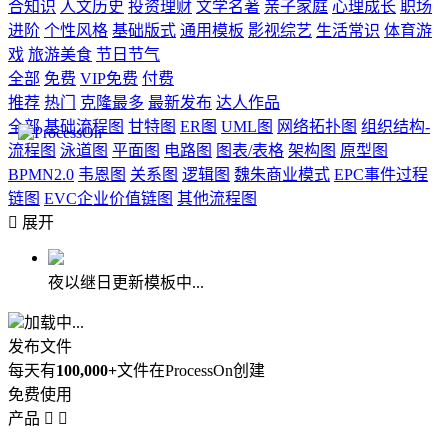
合知识
人文历史
投资理财
文学名著
亲子家庭
心理成长
职场
进阶
个性风格
基础版式
通用模板
影视综艺
生活常识
体育游
戏
旅游美食
节日节气
全部
免费
VIP免费
付费
推荐
热门
克隆最多
最新发布
达人作品
全部
基础流程图
甘特图
ER图
UML图
网络拓扑图
组织结构-
流程图
泳道图
平面图
电路图
图表/表格
架构图
原型图
BPMN2.0
韦恩图
关系图
逻辑图
魏朱商业模式
EPC事件过程
链图
EVC企业价值链图
其他流程图

展开
夜以继日更新模板中...
加载中...
发布文件
每天有
100,000+
文件在ProcessOn创建
免费使用
产品

