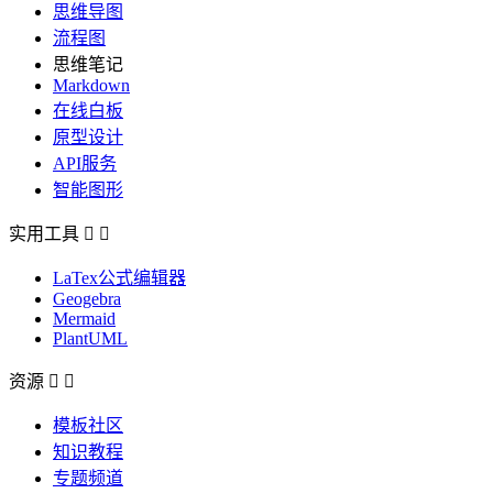
思维导图
流程图
思维笔记
Markdown
在线白板
原型设计
API服务
智能图形
实用工具


LaTex公式编辑器
Geogebra
Mermaid
PlantUML
资源


模板社区
知识教程
专题频道