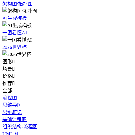
架构图/拓扑图
AI生成模板
一图看懂AI
2026世界杯
图形

场景

价格

推荐

全部
流程图
思维导图
思维笔记
基础流程图
组织结构-流程图
UML图