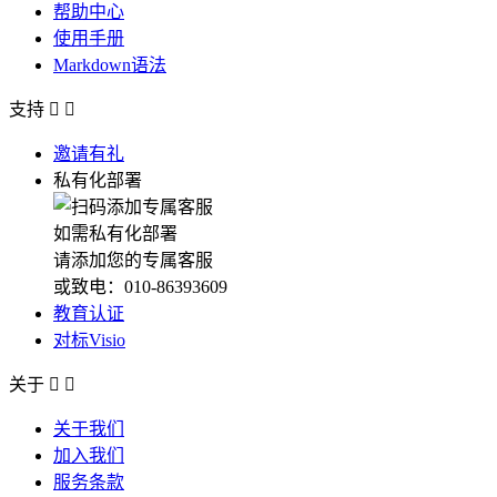
帮助中心
使用手册
Markdown语法
支持


邀请有礼
私有化部署
如需私有化部署
请添加您的专属客服
或致电：010-86393609
教育认证
对标Visio
关于


关于我们
加入我们
服务条款