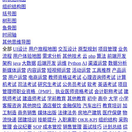
组织结构图
括号图
树形图
鱼骨图
时间轴
其他思维导图
全部
UI设计
用户旅程地图
交互设计
原型规划
项目管理
业务
流程
用户体验地图
需求分析
其他技术
云
php
算法
前端开发
架构
java
大数据
后端开发
运维
Python
AI
渠道运营
数据分析
新媒体运营
内容运营
短视频运营
活动运营
工具推荐
产品运
营
用户运营
电商运营
教师资格证考试
心理咨询师考试
计算
机考试
司法考试
研究生考试
公务员考试
软考
英语考试
项目
管理师职业资格（PMP）
执业医师资格考试
会计职称考试
建
筑师考试
建造师考试
学前教育
其他教育
初中
高中
大学
小学
客服咨询
其他岗位
酒店餐饮
金融保险
汽车出行
教育培训
加
工制造
商务销售
媒体出版
法律法务
房地产建筑
医疗保健
物
流快递
团建培训
技能提升
入职离职
OKR-KPI
组织结构
采购
管理
会议纪要
SOP
成本管控
销售管理
面试技巧
计划总结
综