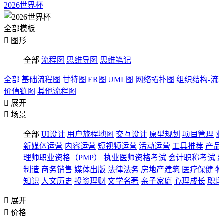
2026世界杯
全部模板

图形
全部
流程图
思维导图
思维笔记
全部
基础流程图
甘特图
ER图
UML图
网络拓扑图
组织结构-
价值链图
其他流程图

展开

场景
全部
UI设计
用户旅程地图
交互设计
原型规划
项目管理
新媒体运营
内容运营
短视频运营
活动运营
工具推荐
产
理师职业资格（PMP）
执业医师资格考试
会计职称考试
制造
商务销售
媒体出版
法律法务
房地产建筑
医疗保健
知识
人文历史
投资理财
文学名著
亲子家庭
心理成长
职

展开

价格