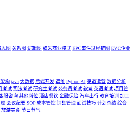
韦恩图
关系图
逻辑图
魏朱商业模式
EPC事件过程链图
EVC企业
架构
java
大数据
后端开发
运维
Python
AI
渠道运营
数据分析
机考试
司法考试
研究生考试
公务员考试
软考
英语考试
项目管
客服咨询
其他岗位
酒店餐饮
金融保险
汽车出行
教育培训
加工
管理
会议纪要
SOP
成本管控
销售管理
面试技巧
计划总结
综合
旅游美食
节日节气