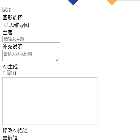

图形选择
思维导图
主题
补充说明
AI生成


修改AI描述
去编辑