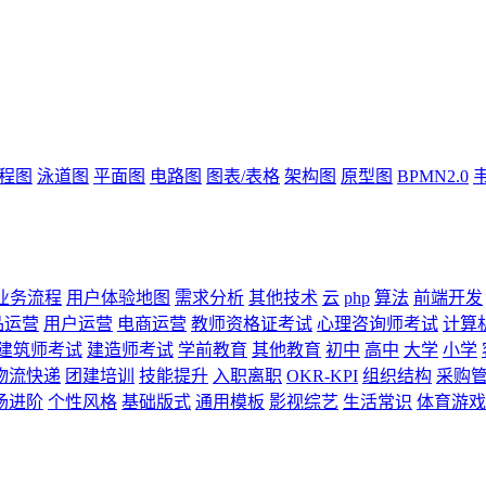
流程图
泳道图
平面图
电路图
图表/表格
架构图
原型图
BPMN2.0
业务流程
用户体验地图
需求分析
其他技术
云
php
算法
前端开发
品运营
用户运营
电商运营
教师资格证考试
心理咨询师考试
计算
建筑师考试
建造师考试
学前教育
其他教育
初中
高中
大学
小学
物流快递
团建培训
技能提升
入职离职
OKR-KPI
组织结构
采购
场进阶
个性风格
基础版式
通用模板
影视综艺
生活常识
体育游戏