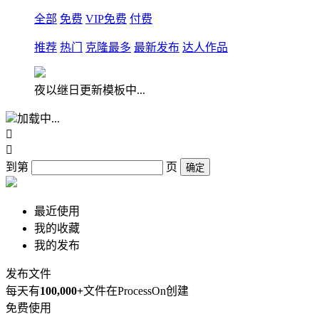
全部
免费
VIP免费
付费
推荐
热门
克隆最多
最新发布
达人作品
夜以继日更新模板中...
加载中...


到第
页
确定
最近使用
我的收藏
我的发布
发布文件
每天有
100,000+
文件在ProcessOn创建
免费使用