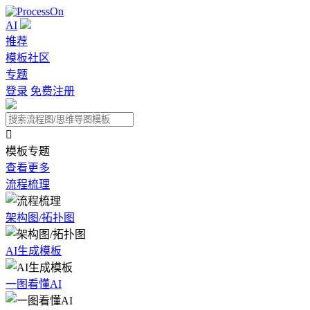
AI
推荐
模板社区
专题
登录
免费注册

模板专题
查看更多
流程梳理
架构图/拓扑图
AI生成模板
一图看懂AI