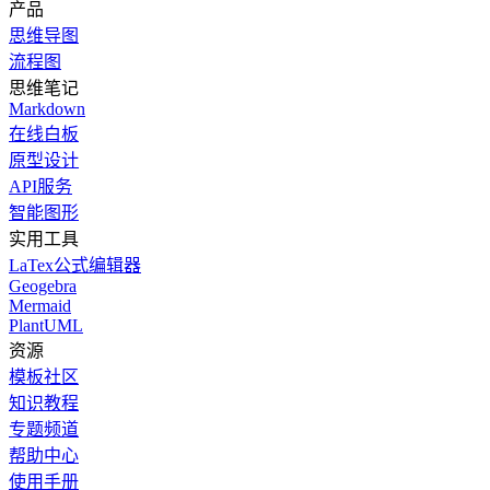
产品
思维导图
流程图
思维笔记
Markdown
在线白板
原型设计
API服务
智能图形
实用工具
LaTex公式编辑器
Geogebra
Mermaid
PlantUML
资源
模板社区
知识教程
专题频道
帮助中心
使用手册