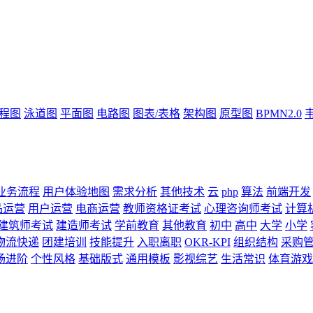
流程图
泳道图
平面图
电路图
图表/表格
架构图
原型图
BPMN2.0
业务流程
用户体验地图
需求分析
其他技术
云
php
算法
前端开发
品运营
用户运营
电商运营
教师资格证考试
心理咨询师考试
计算
建筑师考试
建造师考试
学前教育
其他教育
初中
高中
大学
小学
物流快递
团建培训
技能提升
入职离职
OKR-KPI
组织结构
采购
场进阶
个性风格
基础版式
通用模板
影视综艺
生活常识
体育游戏