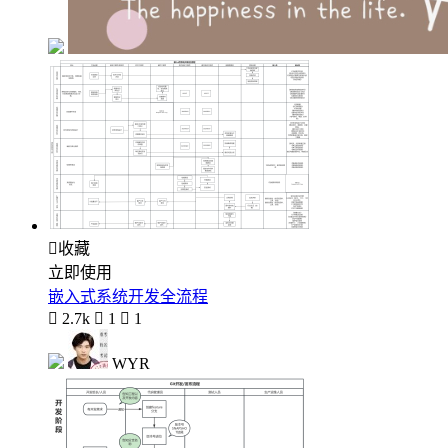

收藏
立即使用
嵌入式系统开发全流程

2.7k

1

1
WYR