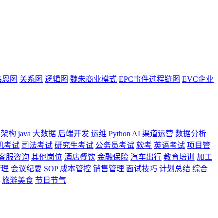
韦恩图
关系图
逻辑图
魏朱商业模式
EPC事件过程链图
EVC企业
架构
java
大数据
后端开发
运维
Python
AI
渠道运营
数据分析
机考试
司法考试
研究生考试
公务员考试
软考
英语考试
项目管
客服咨询
其他岗位
酒店餐饮
金融保险
汽车出行
教育培训
加工
管理
会议纪要
SOP
成本管控
销售管理
面试技巧
计划总结
综合
旅游美食
节日节气