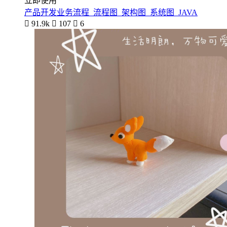
立即使用
产品开发业务流程_流程图_架构图_系统图_JAVA

91.9k

107

6