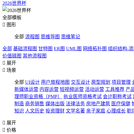
2026世界杯
全部模板

图形
全部
流程图
思维导图
思维笔记
全部
基础流程图
甘特图
ER图
UML图
网络拓扑图
组织结构-
价值链图
其他流程图

展开

场景
全部
UI设计
用户旅程地图
交互设计
原型规划
项目管理
新媒体运营
内容运营
短视频运营
活动运营
工具推荐
产
理师职业资格（PMP）
执业医师资格考试
会计职称考试
制造
商务销售
媒体出版
法律法务
房地产建筑
医疗保健
知识
人文历史
投资理财
文学名著
亲子家庭
心理成长
职

展开

价格