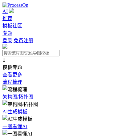
AI
推荐
模板社区
专题
登录
免费注册

模板专题
查看更多
流程梳理
架构图/拓扑图
AI生成模板
一图看懂AI