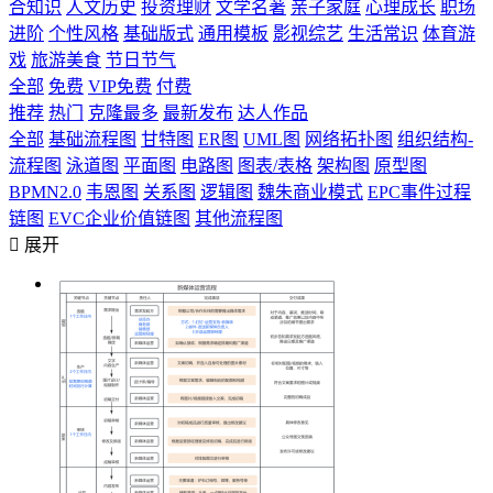
合知识
人文历史
投资理财
文学名著
亲子家庭
心理成长
职场
进阶
个性风格
基础版式
通用模板
影视综艺
生活常识
体育游
戏
旅游美食
节日节气
全部
免费
VIP免费
付费
推荐
热门
克隆最多
最新发布
达人作品
全部
基础流程图
甘特图
ER图
UML图
网络拓扑图
组织结构-
流程图
泳道图
平面图
电路图
图表/表格
架构图
原型图
BPMN2.0
韦恩图
关系图
逻辑图
魏朱商业模式
EPC事件过程
链图
EVC企业价值链图
其他流程图

展开