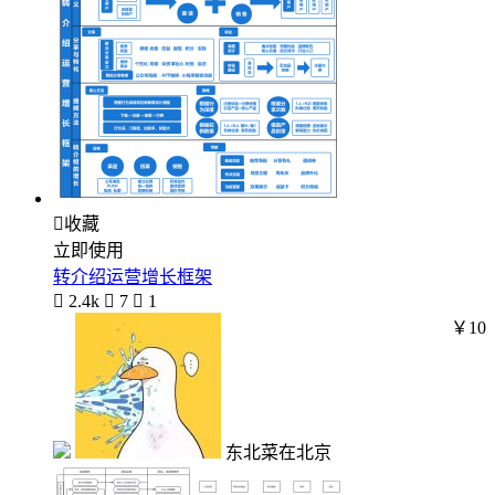

收藏
立即使用
转介绍运营增长框架

2.4k

7

1
￥10
东北菜在北京