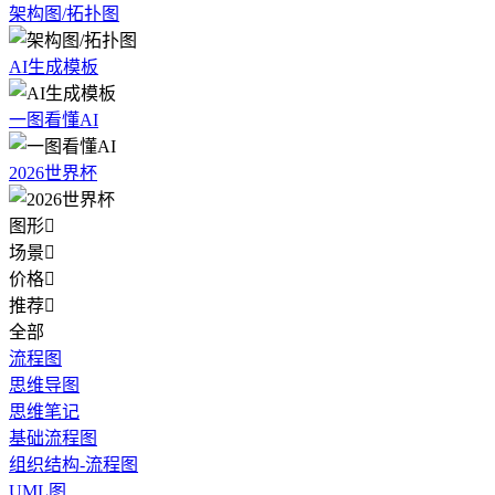
架构图/拓扑图
AI生成模板
一图看懂AI
2026世界杯
图形

场景

价格

推荐

全部
流程图
思维导图
思维笔记
基础流程图
组织结构-流程图
UML图