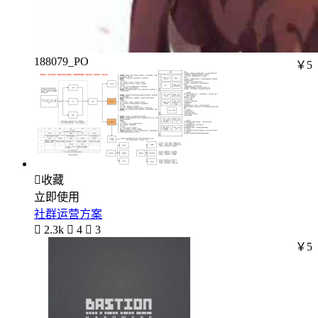
188079_PO
￥5

收藏
立即使用
社群运营方案

2.3k

4

3
￥5