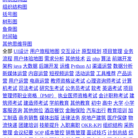
组织结构图
括号图
树形图
鱼骨图
时间轴
其他思维导图
全部
UI设计
用户旅程地图
交互设计
原型规划
项目管理
业务
流程
用户体验地图
需求分析
其他技术
云
php
算法
前端开发
架构
java
大数据
后端开发
运维
Python
AI
渠道运营
数据分析
新媒体运营
内容运营
短视频运营
活动运营
工具推荐
产品运
营
用户运营
电商运营
教师资格证考试
心理咨询师考试
计算
机考试
司法考试
研究生考试
公务员考试
软考
英语考试
项目
管理师职业资格（PMP）
执业医师资格考试
会计职称考试
建
筑师考试
建造师考试
学前教育
其他教育
初中
高中
大学
小学
客服咨询
其他岗位
酒店餐饮
金融保险
汽车出行
教育培训
加
工制造
商务销售
媒体出版
法律法务
房地产建筑
医疗保健
物
流快递
团建培训
技能提升
入职离职
OKR-KPI
组织结构
采购
管理
会议纪要
SOP
成本管控
销售管理
面试技巧
计划总结
综