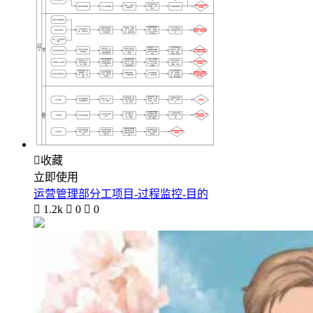

收藏
立即使用
运营管理部分工项目-过程监控-目的

1.2k

0

0