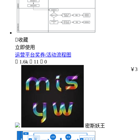

收藏
立即使用
运营平台奖券/活动流程图

1.6k

11

0
￥3
密斯妖王