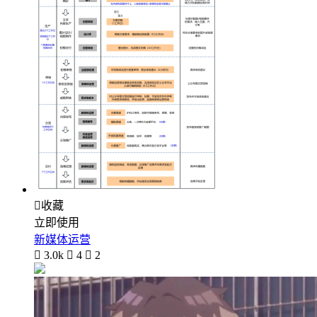

收藏
立即使用
新媒体运营

3.0k

4

2