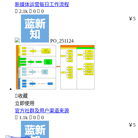
新媒体运营每日工作流程

2.1k

0

0
￥5
PO_251124

收藏
立即使用
官方社群及用户渠道来源

1.1k

0

0
￥5