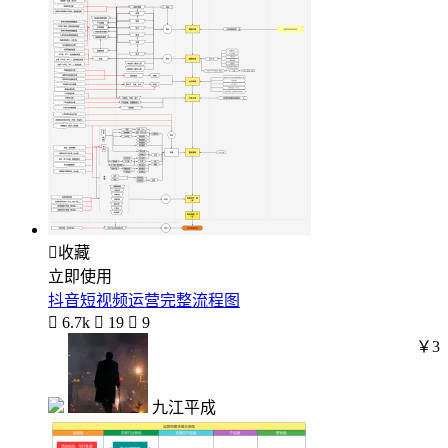

收藏
立即使用
抖音短视频运营完整流程图

6.7k

19

9
￥3
九江平成