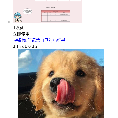

收藏
立即使用
0基础如何运营自己的小红书

1.7k

0

2