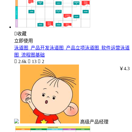

收藏
立即使用
泳道图_产品开发泳道图_产品立项泳道图_软件运营泳道
图_流程图基础

2.6k

13

2
￥4.3
高级产品经理