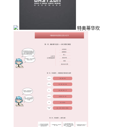
特奥蒂华坎