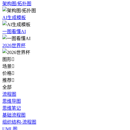
架构图/拓扑图
AI生成模板
一图看懂AI
2026世界杯
图形

场景

价格

推荐

全部
流程图
思维导图
思维笔记
基础流程图
组织结构-流程图
UML图