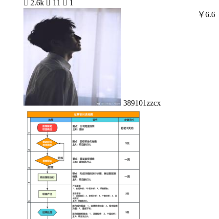

2.6k

11

1
￥6.6
389101zzcx