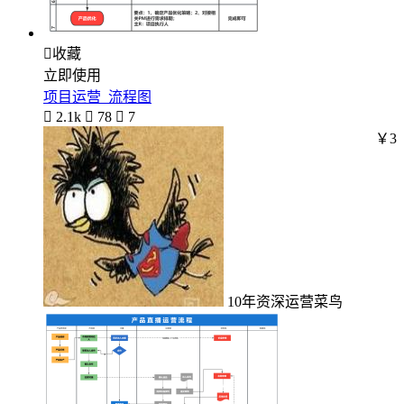

收藏
立即使用
项目运营_流程图

2.1k

78

7
￥3
10年资深运营菜鸟