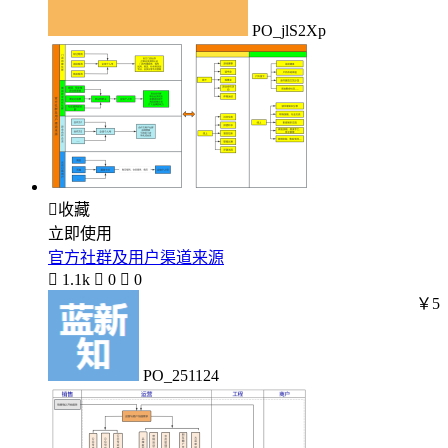
PO_jlS2Xp

收藏
立即使用
官方社群及用户渠道来源

1.1k

0

0
￥5
PO_251124