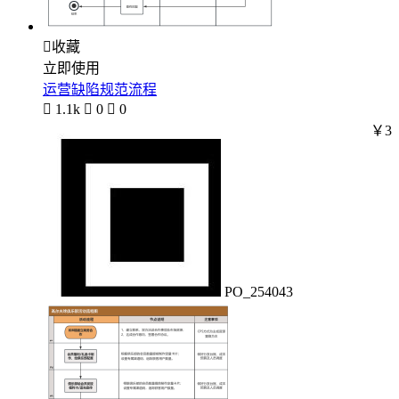

收藏
立即使用
运营缺陷规范流程

1.1k

0

0
￥3
PO_254043