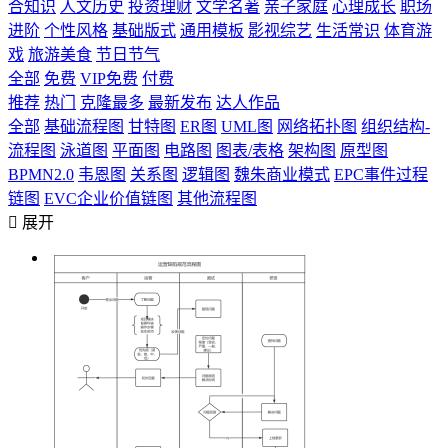
合知识
人文历史
投资理财
文学名著
亲子家庭
心理成长
职场
进阶
个性风格
基础版式
通用模板
影视综艺
生活常识
体育游
戏
旅游美食
节日节气
全部
免费
VIP免费
付费
推荐
热门
克隆最多
最新发布
达人作品
全部
基础流程图
甘特图
ER图
UML图
网络拓扑图
组织结构-
流程图
泳道图
平面图
电路图
图表/表格
架构图
原型图
BPMN2.0
韦恩图
关系图
逻辑图
魏朱商业模式
EPC事件过程
链图
EVC企业价值链图
其他流程图

展开