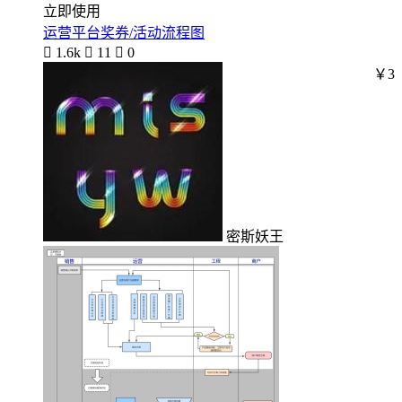
立即使用
运营平台奖券/活动流程图

1.6k

11

0
￥3
密斯妖王