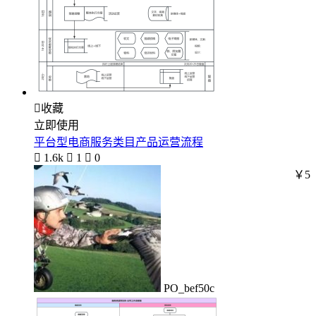

收藏
立即使用
平台型电商服务类目产品运营流程

1.6k

1

0
￥5
PO_bef50c