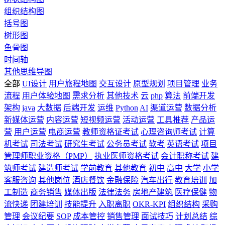
组织结构图
括号图
树形图
鱼骨图
时间轴
其他思维导图
全部
UI设计
用户旅程地图
交互设计
原型规划
项目管理
业务
流程
用户体验地图
需求分析
其他技术
云
php
算法
前端开发
架构
java
大数据
后端开发
运维
Python
AI
渠道运营
数据分析
新媒体运营
内容运营
短视频运营
活动运营
工具推荐
产品运
营
用户运营
电商运营
教师资格证考试
心理咨询师考试
计算
机考试
司法考试
研究生考试
公务员考试
软考
英语考试
项目
管理师职业资格（PMP）
执业医师资格考试
会计职称考试
建
筑师考试
建造师考试
学前教育
其他教育
初中
高中
大学
小学
客服咨询
其他岗位
酒店餐饮
金融保险
汽车出行
教育培训
加
工制造
商务销售
媒体出版
法律法务
房地产建筑
医疗保健
物
流快递
团建培训
技能提升
入职离职
OKR-KPI
组织结构
采购
管理
会议纪要
SOP
成本管控
销售管理
面试技巧
计划总结
综