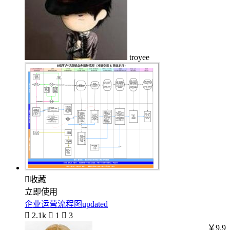
troyee

收藏
立即使用
企业运营流程图updated

2.1k

1

3
￥9.9