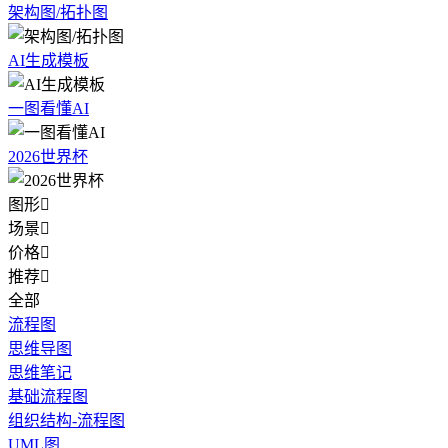
架构图/拓扑图
AI生成模板
一图看懂AI
2026世界杯
图形

场景

价格

推荐

全部
流程图
思维导图
思维笔记
基础流程图
组织结构-流程图
UML图