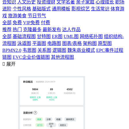
合知识
人文历史
投资理财
文学名著
亲子家庭
心理成长
职场
进阶
个性风格
基础版式
通用模板
影视综艺
生活常识
体育游
戏
旅游美食
节日节气
全部
免费
VIP免费
付费
推荐
热门
克隆最多
最新发布
达人作品
全部
基础流程图
甘特图
ER图
UML图
网络拓扑图
组织结构-
流程图
泳道图
平面图
电路图
图表/表格
架构图
原型图
BPMN2.0
韦恩图
关系图
逻辑图
魏朱商业模式
EPC事件过程
链图
EVC企业价值链图
其他流程图

展开