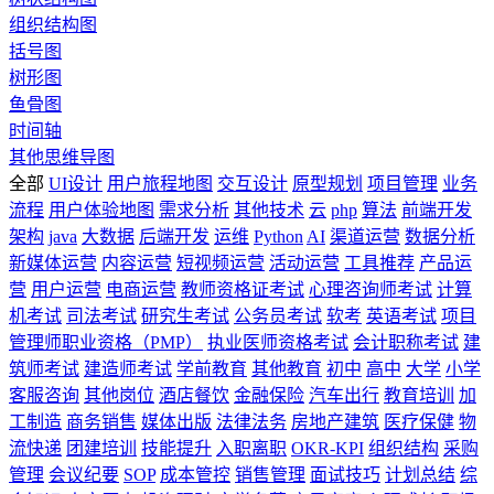
组织结构图
括号图
树形图
鱼骨图
时间轴
其他思维导图
全部
UI设计
用户旅程地图
交互设计
原型规划
项目管理
业务
流程
用户体验地图
需求分析
其他技术
云
php
算法
前端开发
架构
java
大数据
后端开发
运维
Python
AI
渠道运营
数据分析
新媒体运营
内容运营
短视频运营
活动运营
工具推荐
产品运
营
用户运营
电商运营
教师资格证考试
心理咨询师考试
计算
机考试
司法考试
研究生考试
公务员考试
软考
英语考试
项目
管理师职业资格（PMP）
执业医师资格考试
会计职称考试
建
筑师考试
建造师考试
学前教育
其他教育
初中
高中
大学
小学
客服咨询
其他岗位
酒店餐饮
金融保险
汽车出行
教育培训
加
工制造
商务销售
媒体出版
法律法务
房地产建筑
医疗保健
物
流快递
团建培训
技能提升
入职离职
OKR-KPI
组织结构
采购
管理
会议纪要
SOP
成本管控
销售管理
面试技巧
计划总结
综