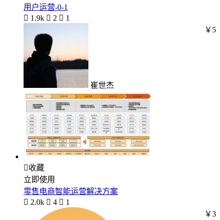
用户运营-0-1

1.9k

2

1
￥5
崔世杰

收藏
立即使用
零售电商智能运营解决方案

2.0k

4

1
￥3