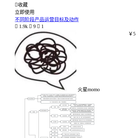

收藏
立即使用
不同阶段产品运营目标及动作

1.9k

9

1
￥5
火星momo