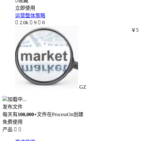

收藏
立即使用
运营整体策略

2.0k

9

0
￥5
GZ
加载中...
发布文件
每天有
100,000+
文件在ProcessOn创建
免费使用
产品

