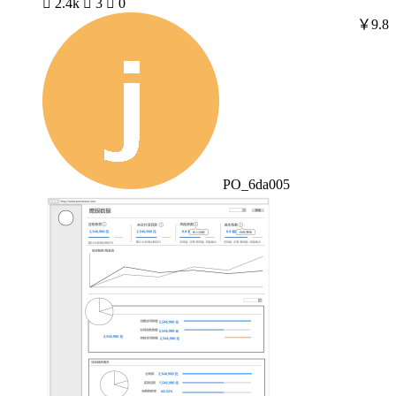

2.4k

3

0
￥9.8
PO_6da005