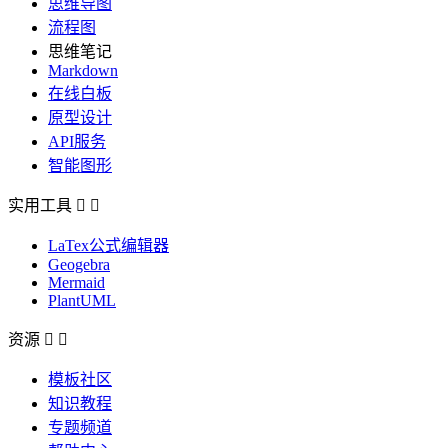
思维导图
流程图
思维笔记
Markdown
在线白板
原型设计
API服务
智能图形
实用工具


LaTex公式编辑器
Geogebra
Mermaid
PlantUML
资源


模板社区
知识教程
专题频道