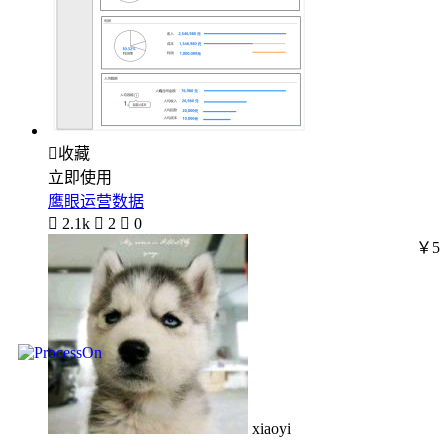

收藏
立即使用
鹰眼运营数据

2.1k

2

0
￥5
xiaoyi