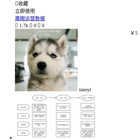

收藏
立即使用
鹰眼运营数据

1.7k

0

0
￥5
xiaoyi