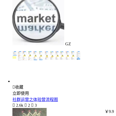
GZ

收藏
立即使用
社群运营之体验营流程图

2.6k

2

3
￥9.9