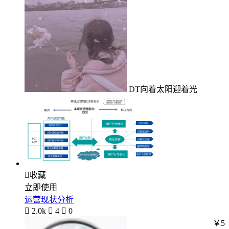
DT向着太阳迎着光

收藏
立即使用
运营现状分析

2.0k

4

0
￥5