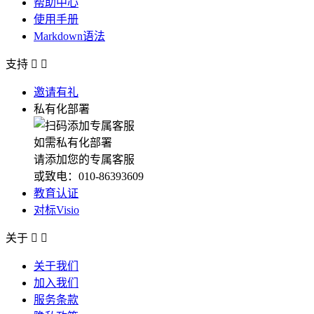
帮助中心
使用手册
Markdown语法
支持


邀请有礼
私有化部署
如需私有化部署
请添加您的专属客服
或致电：010-86393609
教育认证
对标Visio
关于


关于我们
加入我们
服务条款