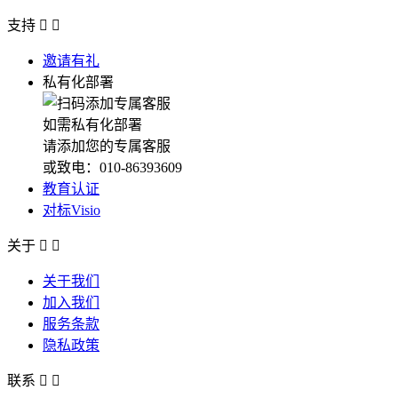
支持


邀请有礼
私有化部署
如需私有化部署
请添加您的专属客服
或致电：010-86393609
教育认证
对标Visio
关于


关于我们
加入我们
服务条款
隐私政策
联系

