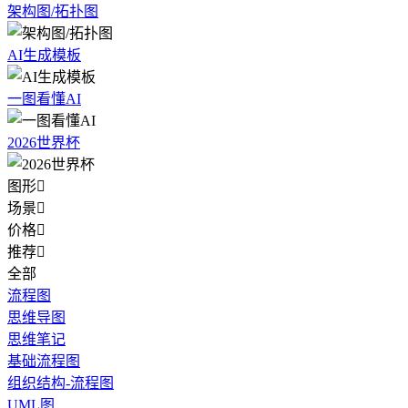
架构图/拓扑图
AI生成模板
一图看懂AI
2026世界杯
图形

场景

价格

推荐

全部
流程图
思维导图
思维笔记
基础流程图
组织结构-流程图
UML图