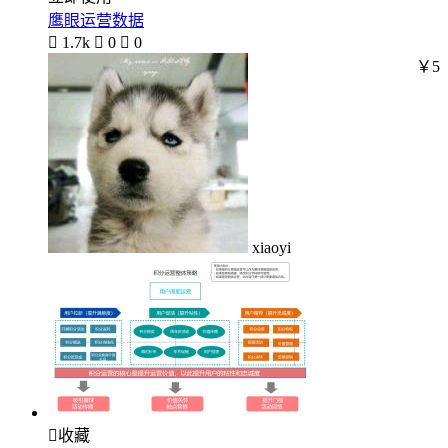
鹰眼运营数据

1.7k

0

0
￥5
xiaoyi

收藏