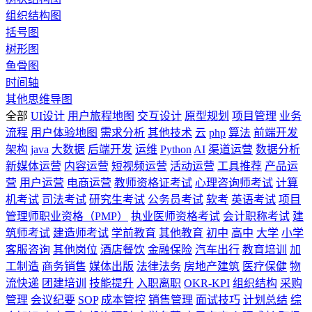
组织结构图
括号图
树形图
鱼骨图
时间轴
其他思维导图
全部
UI设计
用户旅程地图
交互设计
原型规划
项目管理
业务
流程
用户体验地图
需求分析
其他技术
云
php
算法
前端开发
架构
java
大数据
后端开发
运维
Python
AI
渠道运营
数据分析
新媒体运营
内容运营
短视频运营
活动运营
工具推荐
产品运
营
用户运营
电商运营
教师资格证考试
心理咨询师考试
计算
机考试
司法考试
研究生考试
公务员考试
软考
英语考试
项目
管理师职业资格（PMP）
执业医师资格考试
会计职称考试
建
筑师考试
建造师考试
学前教育
其他教育
初中
高中
大学
小学
客服咨询
其他岗位
酒店餐饮
金融保险
汽车出行
教育培训
加
工制造
商务销售
媒体出版
法律法务
房地产建筑
医疗保健
物
流快递
团建培训
技能提升
入职离职
OKR-KPI
组织结构
采购
管理
会议纪要
SOP
成本管控
销售管理
面试技巧
计划总结
综