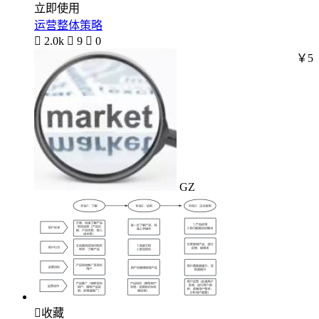
立即使用
运营整体策略

2.0k

9

0
￥5
GZ

收藏