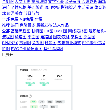
合知识
人文历史
投资理财
文学名著
亲子家庭
心理成长
职场
进阶
个性风格
基础版式
通用模板
影视综艺
生活常识
体育游
戏
旅游美食
节日节气
全部
免费
VIP免费
付费
推荐
热门
克隆最多
最新发布
达人作品
全部
基础流程图
甘特图
ER图
UML图
网络拓扑图
组织结构-
流程图
泳道图
平面图
电路图
图表/表格
架构图
原型图
BPMN2.0
韦恩图
关系图
逻辑图
魏朱商业模式
EPC事件过程
链图
EVC企业价值链图
其他流程图

展开