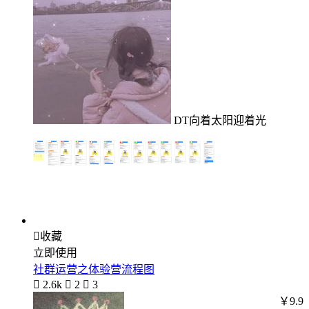
DT向着太阳迎着光

收藏
立即使用
社群运营之体验营流程图

2.6k

2

3
￥9.9