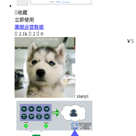

收藏
立即使用
鹰眼运营数据

2.1k

2

0
￥5
xiaoyi