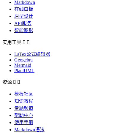
Markdown
在线白板
原型设计
API服务
智能图形
实用工具


LaTex公式编辑器
Geogebra
Mermaid
PlantUML
资源


模板社区
知识教程
专题频道
帮助中心
使用手册
Markdown语法