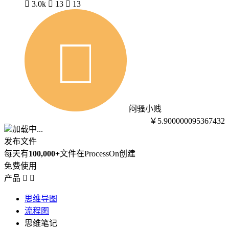

3.0k

13

13
闷骚小贱
￥5.900000095367432
加载中...
发布文件
每天有
100,000+
文件在ProcessOn创建
免费使用
产品


思维导图
流程图
思维笔记