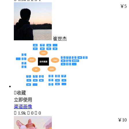
￥5
崔世杰

收藏
立即使用
渠道画像

1.9k

0

0
￥10