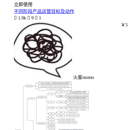
立即使用
不同阶段产品运营目标及动作

1.9k

9

1
￥5
火星momo