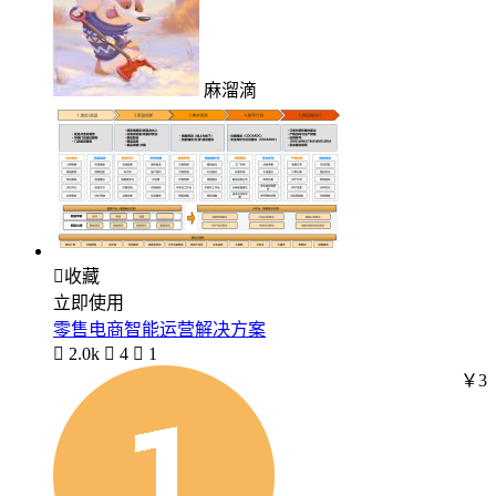
麻溜滴

收藏
立即使用
零售电商智能运营解决方案

2.0k

4

1
￥3