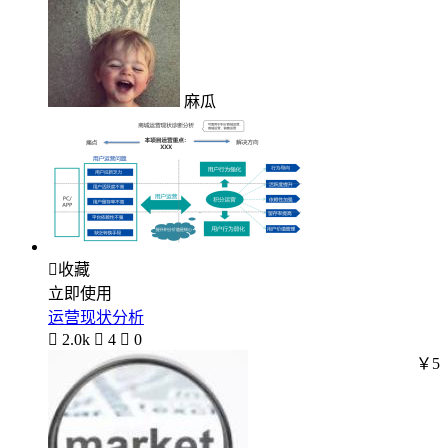
麻瓜

收藏
立即使用
运营现状分析

2.0k

4

0
￥5