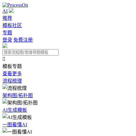
AI
推荐
模板社区
专题
登录
免费注册

模板专题
查看更多
流程梳理
架构图/拓扑图
AI生成模板
一图看懂AI