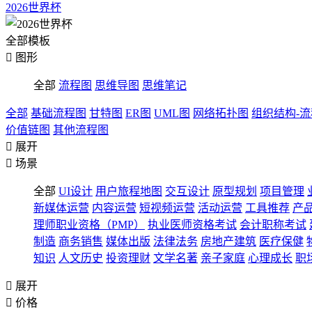
2026世界杯
全部模板

图形
全部
流程图
思维导图
思维笔记
全部
基础流程图
甘特图
ER图
UML图
网络拓扑图
组织结构-
价值链图
其他流程图

展开

场景
全部
UI设计
用户旅程地图
交互设计
原型规划
项目管理
新媒体运营
内容运营
短视频运营
活动运营
工具推荐
产
理师职业资格（PMP）
执业医师资格考试
会计职称考试
制造
商务销售
媒体出版
法律法务
房地产建筑
医疗保健
知识
人文历史
投资理财
文学名著
亲子家庭
心理成长
职

展开

价格