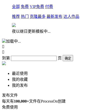
全部
免费
VIP免费
付费
推荐
热门
克隆最多
最新发布
达人作品
夜以继日更新模板中...
加载中...


到第
页
确定
最近使用
我的收藏
我的发布
发布文件
每天有
100,000+
文件在ProcessOn创建
免费使用