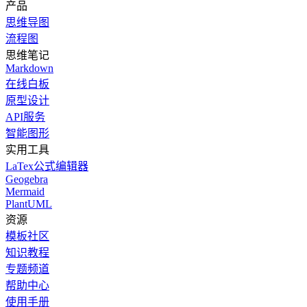
产品
思维导图
流程图
思维笔记
Markdown
在线白板
原型设计
API服务
智能图形
实用工具
LaTex公式编辑器
Geogebra
Mermaid
PlantUML
资源
模板社区
知识教程
专题频道
帮助中心
使用手册