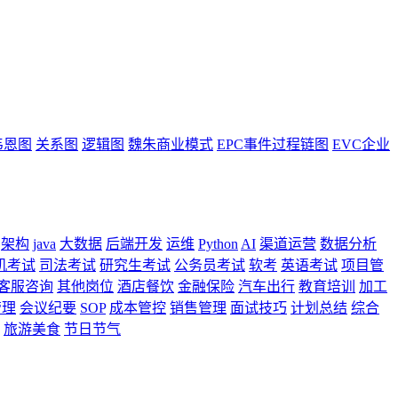
韦恩图
关系图
逻辑图
魏朱商业模式
EPC事件过程链图
EVC企业
架构
java
大数据
后端开发
运维
Python
AI
渠道运营
数据分析
机考试
司法考试
研究生考试
公务员考试
软考
英语考试
项目管
客服咨询
其他岗位
酒店餐饮
金融保险
汽车出行
教育培训
加工
管理
会议纪要
SOP
成本管控
销售管理
面试技巧
计划总结
综合
旅游美食
节日节气