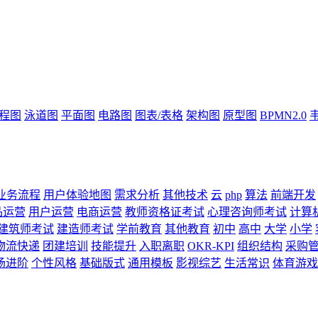
流程图
泳道图
平面图
电路图
图表/表格
架构图
原型图
BPMN2.0
业务流程
用户体验地图
需求分析
其他技术
云
php
算法
前端开发
品运营
用户运营
电商运营
教师资格证考试
心理咨询师考试
计算
建筑师考试
建造师考试
学前教育
其他教育
初中
高中
大学
小学
物流快递
团建培训
技能提升
入职离职
OKR-KPI
组织结构
采购
场进阶
个性风格
基础版式
通用模板
影视综艺
生活常识
体育游戏