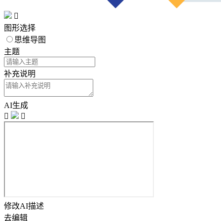

图形选择
思维导图
主题
补充说明
AI生成


修改AI描述
去编辑