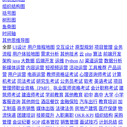
组织结构图
括号图
树形图
鱼骨图
时间轴
其他思维导图
全部
UI设计
用户旅程地图
交互设计
原型规划
项目管理
业务
流程
用户体验地图
需求分析
其他技术
云
php
算法
前端开发
架构
java
大数据
后端开发
运维
Python
AI
渠道运营
数据分析
新媒体运营
内容运营
短视频运营
活动运营
工具推荐
产品运
营
用户运营
电商运营
教师资格证考试
心理咨询师考试
计算
机考试
司法考试
研究生考试
公务员考试
软考
英语考试
项目
管理师职业资格（PMP）
执业医师资格考试
会计职称考试
建
筑师考试
建造师考试
学前教育
其他教育
初中
高中
大学
小学
客服咨询
其他岗位
酒店餐饮
金融保险
汽车出行
教育培训
加
工制造
商务销售
媒体出版
法律法务
房地产建筑
医疗保健
物
流快递
团建培训
技能提升
入职离职
OKR-KPI
组织结构
采购
管理
会议纪要
SOP
成本管控
销售管理
面试技巧
计划总结
综