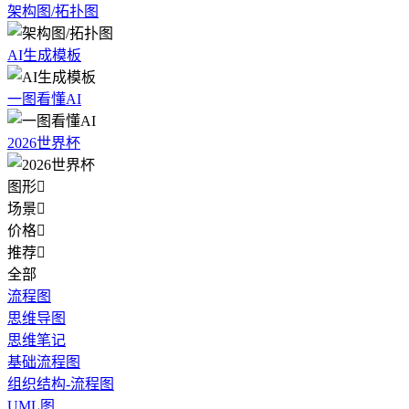
架构图/拓扑图
AI生成模板
一图看懂AI
2026世界杯
图形

场景

价格

推荐

全部
流程图
思维导图
思维笔记
基础流程图
组织结构-流程图
UML图