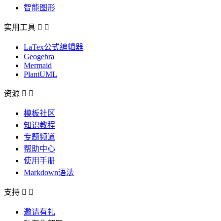
智能图形
实用工具


LaTex公式编辑器
Geogebra
Mermaid
PlantUML
资源


模板社区
知识教程
专题频道
帮助中心
使用手册
Markdown语法
支持


邀请有礼