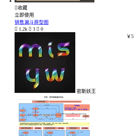

收藏
立即使用
销售漏斗原型图

1.2k

3

0
￥5
密斯妖王