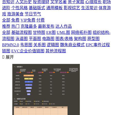
合知识
人文历史
投资理财
文学名著
亲子家庭
心理成长
职场
进阶
个性风格
基础版式
通用模板
影视综艺
生活常识
体育游
戏
旅游美食
节日节气
全部
免费
VIP免费
付费
推荐
热门
克隆最多
最新发布
达人作品
全部
基础流程图
甘特图
ER图
UML图
网络拓扑图
组织结构-
流程图
泳道图
平面图
电路图
图表/表格
架构图
原型图
BPMN2.0
韦恩图
关系图
逻辑图
魏朱商业模式
EPC事件过程
链图
EVC企业价值链图
其他流程图

展开