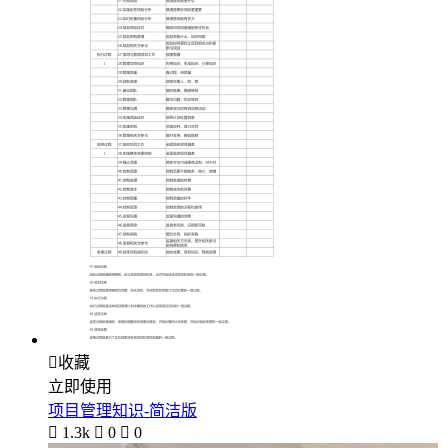

收藏
立即使用
项目管理知识-简洁版

1.3k

0

0