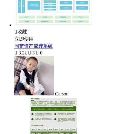

收藏
立即使用
固定资产管理系统

3.2k

3

0
Carson