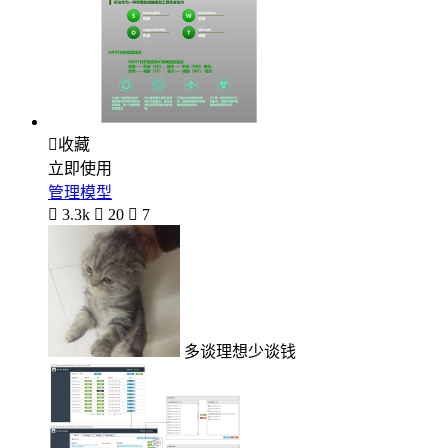

收藏
立即使用
管理模型

3.3k

20

7
多谈理想少谈钱