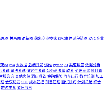
韦恩图
关系图
逻辑图
魏朱商业模式
EPC事件过程链图
EVC企业
架构
java
大数据
后端开发
运维
Python
AI
渠道运营
数据分析
机考试
司法考试
研究生考试
公务员考试
软考
英语考试
项目管
客服咨询
其他岗位
酒店餐饮
金融保险
汽车出行
教育培训
加工
管理
会议纪要
SOP
成本管控
销售管理
面试技巧
计划总结
综合
旅游美食
节日节气