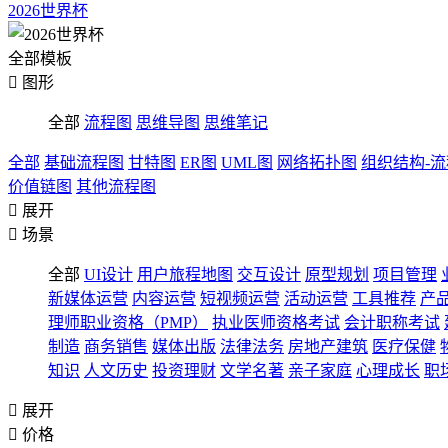
2026世界杯
全部模板

图形
全部
流程图
思维导图
思维笔记
全部
基础流程图
甘特图
ER图
UML图
网络拓扑图
组织结构-
价值链图
其他流程图

展开

场景
全部
UI设计
用户旅程地图
交互设计
原型规划
项目管理
新媒体运营
内容运营
短视频运营
活动运营
工具推荐
产
理师职业资格（PMP）
执业医师资格考试
会计职称考试
制造
商务销售
媒体出版
法律法务
房地产建筑
医疗保健
知识
人文历史
投资理财
文学名著
亲子家庭
心理成长
职

展开

价格