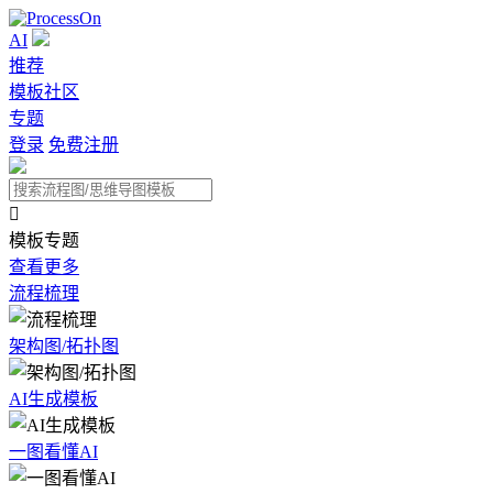
AI
推荐
模板社区
专题
登录
免费注册

模板专题
查看更多
流程梳理
架构图/拓扑图
AI生成模板
一图看懂AI