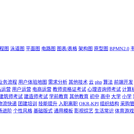
流程图
泳道图
平面图
电路图
图表/表格
架构图
原型图
BPMN2.0
业务流程
用户体验地图
需求分析
其他技术
云
php
算法
前端开发
品运营
用户运营
电商运营
教师资格证考试
心理咨询师考试
计算
建筑师考试
建造师考试
学前教育
其他教育
初中
高中
大学
小学
物流快递
团建培训
技能提升
入职离职
OKR-KPI
组织结构
采购
场进阶
个性风格
基础版式
通用模板
影视综艺
生活常识
体育游戏