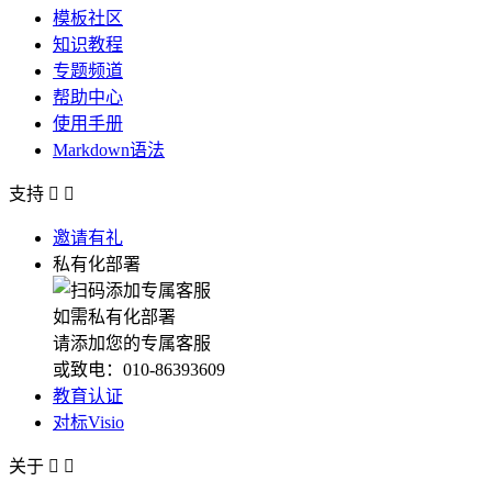
模板社区
知识教程
专题频道
帮助中心
使用手册
Markdown语法
支持


邀请有礼
私有化部署
如需私有化部署
请添加您的专属客服
或致电：010-86393609
教育认证
对标Visio
关于

