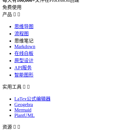
每天有
100,000+
文件在ProcessOn创建
免费使用
产品


思维导图
流程图
思维笔记
Markdown
在线白板
原型设计
API服务
智能图形
实用工具


LaTex公式编辑器
Geogebra
Mermaid
PlantUML
资源

