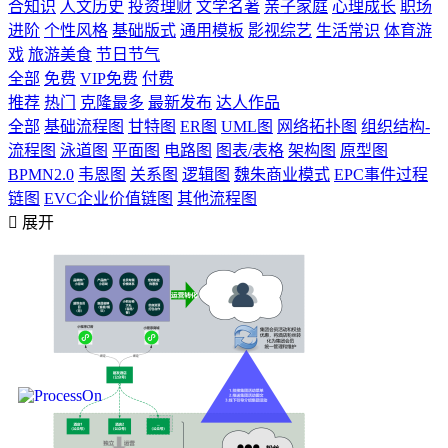
合知识
人文历史
投资理财
文学名著
亲子家庭
心理成长
职场
进阶
个性风格
基础版式
通用模板
影视综艺
生活常识
体育游
戏
旅游美食
节日节气
全部
免费
VIP免费
付费
推荐
热门
克隆最多
最新发布
达人作品
全部
基础流程图
甘特图
ER图
UML图
网络拓扑图
组织结构-
流程图
泳道图
平面图
电路图
图表/表格
架构图
原型图
BPMN2.0
韦恩图
关系图
逻辑图
魏朱商业模式
EPC事件过程
链图
EVC企业价值链图
其他流程图

展开