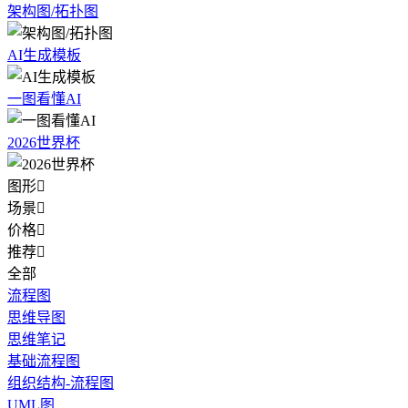
架构图/拓扑图
AI生成模板
一图看懂AI
2026世界杯
图形

场景

价格

推荐

全部
流程图
思维导图
思维笔记
基础流程图
组织结构-流程图
UML图