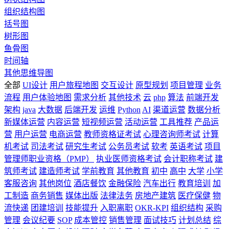
组织结构图
括号图
树形图
鱼骨图
时间轴
其他思维导图
全部
UI设计
用户旅程地图
交互设计
原型规划
项目管理
业务
流程
用户体验地图
需求分析
其他技术
云
php
算法
前端开发
架构
java
大数据
后端开发
运维
Python
AI
渠道运营
数据分析
新媒体运营
内容运营
短视频运营
活动运营
工具推荐
产品运
营
用户运营
电商运营
教师资格证考试
心理咨询师考试
计算
机考试
司法考试
研究生考试
公务员考试
软考
英语考试
项目
管理师职业资格（PMP）
执业医师资格考试
会计职称考试
建
筑师考试
建造师考试
学前教育
其他教育
初中
高中
大学
小学
客服咨询
其他岗位
酒店餐饮
金融保险
汽车出行
教育培训
加
工制造
商务销售
媒体出版
法律法务
房地产建筑
医疗保健
物
流快递
团建培训
技能提升
入职离职
OKR-KPI
组织结构
采购
管理
会议纪要
SOP
成本管控
销售管理
面试技巧
计划总结
综