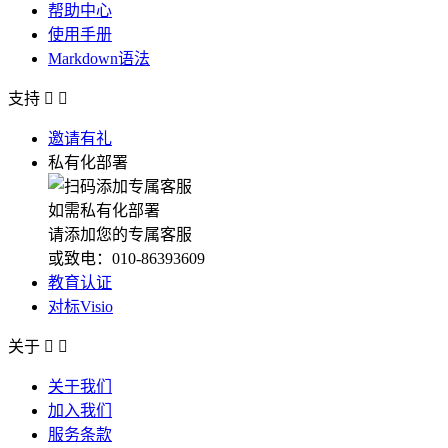
帮助中心
使用手册
Markdown语法
支持


邀请有礼
私有化部署
如需私有化部署
请添加您的专属客服
或致电：010-86393609
教育认证
对标Visio
关于


关于我们
加入我们
服务条款