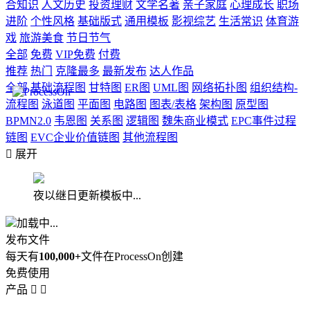
合知识
人文历史
投资理财
文学名著
亲子家庭
心理成长
职场
进阶
个性风格
基础版式
通用模板
影视综艺
生活常识
体育游
戏
旅游美食
节日节气
全部
免费
VIP免费
付费
推荐
热门
克隆最多
最新发布
达人作品
全部
基础流程图
甘特图
ER图
UML图
网络拓扑图
组织结构-
流程图
泳道图
平面图
电路图
图表/表格
架构图
原型图
BPMN2.0
韦恩图
关系图
逻辑图
魏朱商业模式
EPC事件过程
链图
EVC企业价值链图
其他流程图

展开
夜以继日更新模板中...
加载中...
发布文件
每天有
100,000+
文件在ProcessOn创建
免费使用
产品

