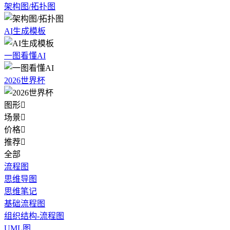
架构图/拓扑图
AI生成模板
一图看懂AI
2026世界杯
图形

场景

价格

推荐

全部
流程图
思维导图
思维笔记
基础流程图
组织结构-流程图
UML图