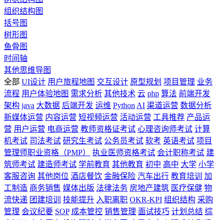
组织结构图
括号图
树形图
鱼骨图
时间轴
其他思维导图
全部
UI设计
用户旅程地图
交互设计
原型规划
项目管理
业务
流程
用户体验地图
需求分析
其他技术
云
php
算法
前端开发
架构
java
大数据
后端开发
运维
Python
AI
渠道运营
数据分析
新媒体运营
内容运营
短视频运营
活动运营
工具推荐
产品运
营
用户运营
电商运营
教师资格证考试
心理咨询师考试
计算
机考试
司法考试
研究生考试
公务员考试
软考
英语考试
项目
管理师职业资格（PMP）
执业医师资格考试
会计职称考试
建
筑师考试
建造师考试
学前教育
其他教育
初中
高中
大学
小学
客服咨询
其他岗位
酒店餐饮
金融保险
汽车出行
教育培训
加
工制造
商务销售
媒体出版
法律法务
房地产建筑
医疗保健
物
流快递
团建培训
技能提升
入职离职
OKR-KPI
组织结构
采购
管理
会议纪要
SOP
成本管控
销售管理
面试技巧
计划总结
综