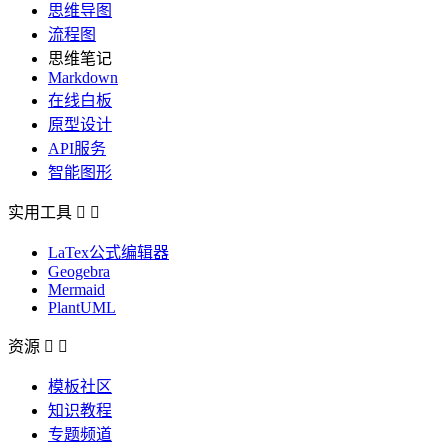
思维导图
流程图
思维笔记
Markdown
在线白板
原型设计
API服务
智能图形
实用工具


LaTex公式编辑器
Geogebra
Mermaid
PlantUML
资源


模板社区
知识教程
专题频道