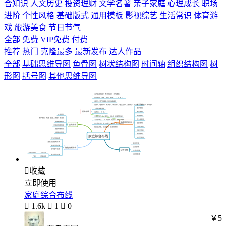
合知识
人文历史
投资理财
文学名著
亲子家庭
心理成长
职场
进阶
个性风格
基础版式
通用模板
影视综艺
生活常识
体育游
戏
旅游美食
节日节气
全部
免费
VIP免费
付费
推荐
热门
克隆最多
最新发布
达人作品
全部
基础思维导图
鱼骨图
树状结构图
时间轴
组织结构图
树
形图
括号图
其他思维导图

收藏
立即使用
家庭综合布线

1.6k

1

0
￥5