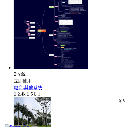

收藏
立即使用
电商-其他系统

2.4k

5

1
￥5