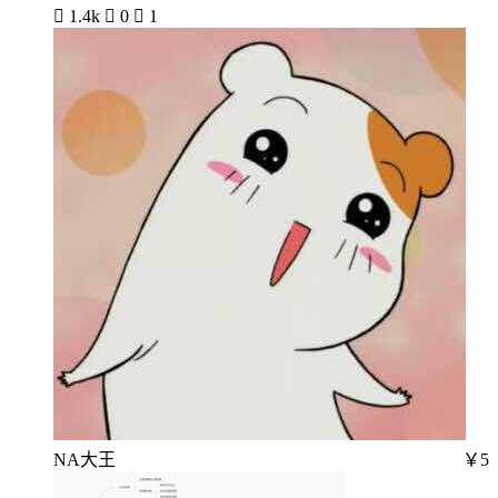

1.4k

0

1
NA大王
￥5