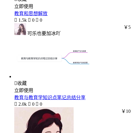
立即使用
教育和思想解放

1.5k

0

0
￥5
可乐也要加冰吖

收藏
立即使用
教育与教育学知识点笔记总结分享

2.0k

0

0
￥10