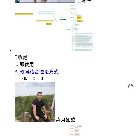
王冰倩

收藏
立即使用
AI教育结合理论方式

1.0k

0

0
￥5
歲月如歌