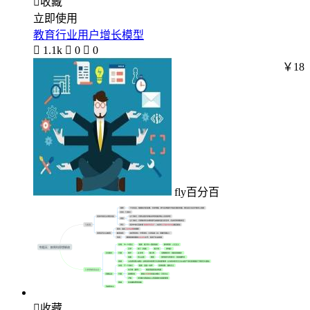

收藏
立即使用
教育行业用户增长模型

1.1k

0

0
￥18
fly百分百

收藏