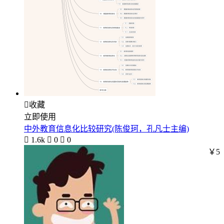

收藏
立即使用
中外教育信息化比较研究(陈俊珂，孔凡士主编)

1.6k

0

0
￥5