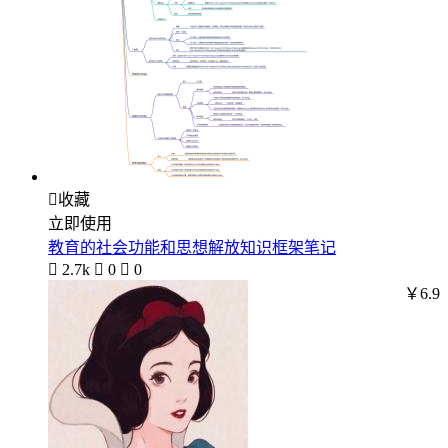

收藏
立即使用
教育的社会功能和思想解放知识框架笔记

2.7k

0

0
￥6.9