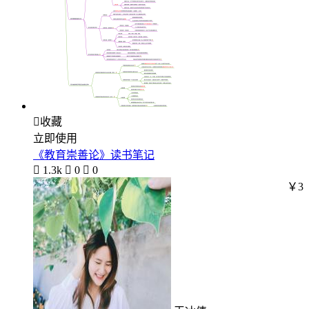

收藏
立即使用
《教育崇善论》读书笔记

1.3k

0

0
￥3