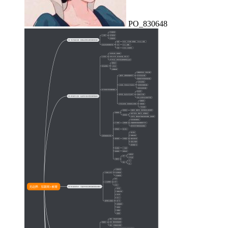
PO_830648