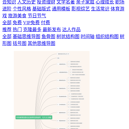
合知识
人文历史
投资理财
文学名著
亲子家庭
心理成长
职场
进阶
个性风格
基础版式
通用模板
影视综艺
生活常识
体育游
戏
旅游美食
节日节气
全部
免费
VIP免费
付费
推荐
热门
克隆最多
最新发布
达人作品
全部
基础思维导图
鱼骨图
树状结构图
时间轴
组织结构图
树
形图
括号图
其他思维导图