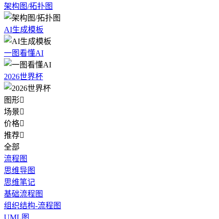
架构图/拓扑图
AI生成模板
一图看懂AI
2026世界杯
图形

场景

价格

推荐

全部
流程图
思维导图
思维笔记
基础流程图
组织结构-流程图
UML图