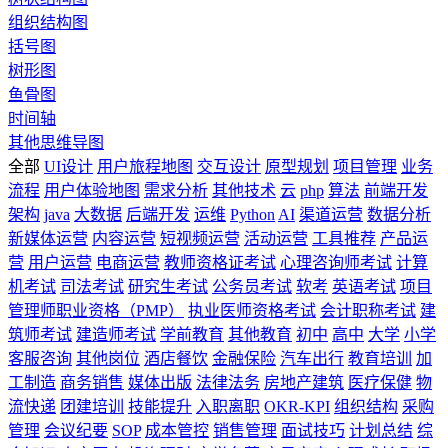
组织结构图
括号图
树形图
鱼骨图
时间轴
其他思维导图
全部
UI设计
用户旅程地图
交互设计
原型规划
项目管理
业务
流程
用户体验地图
需求分析
其他技术
云
php
算法
前端开发
架构
java
大数据
后端开发
运维
Python
AI
渠道运营
数据分析
新媒体运营
内容运营
短视频运营
活动运营
工具推荐
产品运
营
用户运营
电商运营
教师资格证考试
心理咨询师考试
计算
机考试
司法考试
研究生考试
公务员考试
软考
英语考试
项目
管理师职业资格（PMP）
执业医师资格考试
会计职称考试
建
筑师考试
建造师考试
学前教育
其他教育
初中
高中
大学
小学
客服咨询
其他岗位
酒店餐饮
金融保险
汽车出行
教育培训
加
工制造
商务销售
媒体出版
法律法务
房地产建筑
医疗保健
物
流快递
团建培训
技能提升
入职离职
OKR-KPI
组织结构
采购
管理
会议纪要
SOP
成本管控
销售管理
面试技巧
计划总结
综