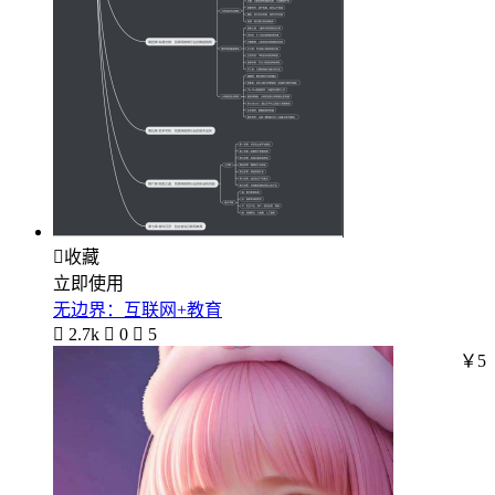

收藏
立即使用
无边界：互联网+教育

2.7k

0

5
￥5