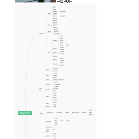
-嗯-噢-