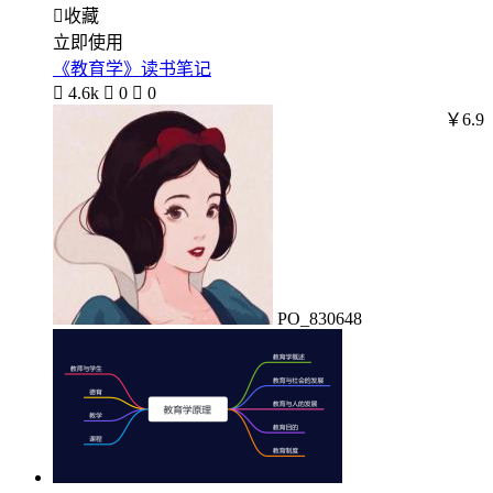

收藏
立即使用
《教育学》读书笔记

4.6k

0

0
￥6.9
PO_830648