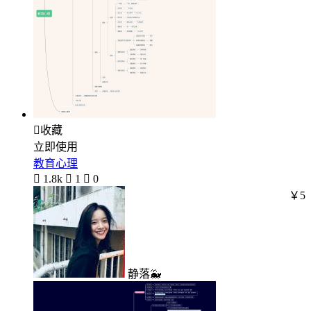

收藏
立即使用
教育心理

1.8k

1

0
￥5
静落🐳