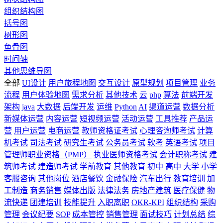
组织结构图
括号图
树形图
鱼骨图
时间轴
其他思维导图
全部
UI设计
用户旅程地图
交互设计
原型规划
项目管理
业务
流程
用户体验地图
需求分析
其他技术
云
php
算法
前端开发
架构
java
大数据
后端开发
运维
Python
AI
渠道运营
数据分析
新媒体运营
内容运营
短视频运营
活动运营
工具推荐
产品运
营
用户运营
电商运营
教师资格证考试
心理咨询师考试
计算
机考试
司法考试
研究生考试
公务员考试
软考
英语考试
项目
管理师职业资格（PMP）
执业医师资格考试
会计职称考试
建
筑师考试
建造师考试
学前教育
其他教育
初中
高中
大学
小学
客服咨询
其他岗位
酒店餐饮
金融保险
汽车出行
教育培训
加
工制造
商务销售
媒体出版
法律法务
房地产建筑
医疗保健
物
流快递
团建培训
技能提升
入职离职
OKR-KPI
组织结构
采购
管理
会议纪要
SOP
成本管控
销售管理
面试技巧
计划总结
综