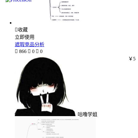

收藏
立即使用
遮瑕竞品分析

866

0

0
￥5
咕噜学姐