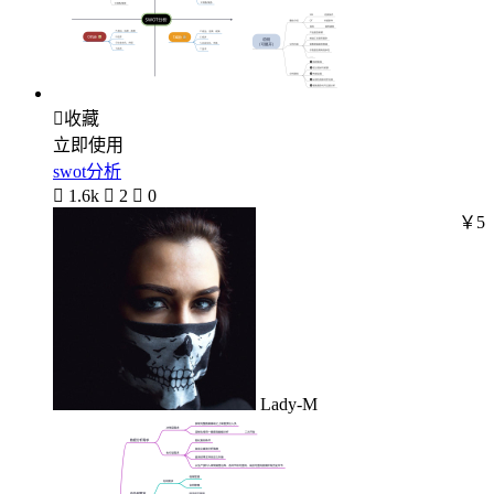

收藏
立即使用
swot分析

1.6k

2

0
￥5
Lady-M