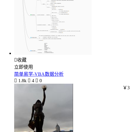

收藏
立即使用
简单易学-VBA数据分析

1.8k

4

0
￥3