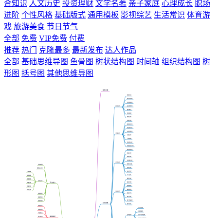
合知识
人文历史
投资理财
文学名著
亲子家庭
心理成长
职场
进阶
个性风格
基础版式
通用模板
影视综艺
生活常识
体育游
戏
旅游美食
节日节气
全部
免费
VIP免费
付费
推荐
热门
克隆最多
最新发布
达人作品
全部
基础思维导图
鱼骨图
树状结构图
时间轴
组织结构图
树
形图
括号图
其他思维导图