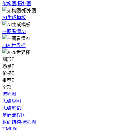
架构图/拓扑图
AI生成模板
一图看懂AI
2026世界杯
图形

场景

价格

推荐

全部
流程图
思维导图
思维笔记
基础流程图
组织结构-流程图
UML图