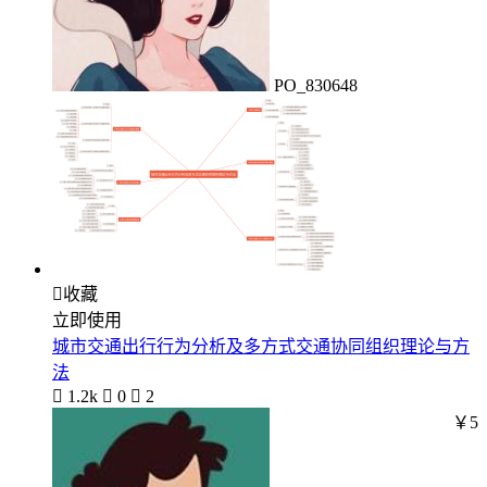
PO_830648

收藏
立即使用
城市交通出行行为分析及多方式交通协同组织理论与方
法

1.2k

0

2
￥5