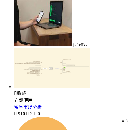
jjehdlks

收藏
立即使用
留学市场分析

916

2

0
￥5