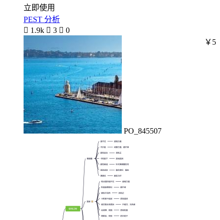
立即使用
PEST 分析

1.9k

3

0
￥5
PO_845507