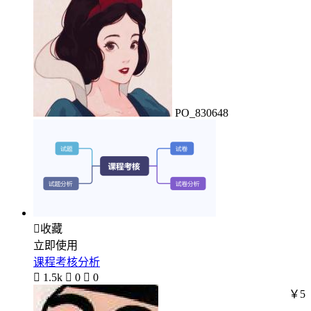
PO_830648

收藏
立即使用
课程考核分析

1.5k

0

0
￥5