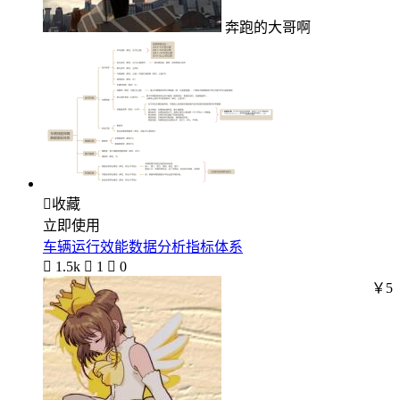
奔跑的大哥啊

收藏
立即使用
车辆运行效能数据分析指标体系

1.5k

1

0
￥5