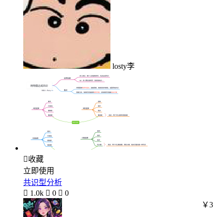
losty李

收藏
立即使用
共识型分析

1.0k

0

0
￥3