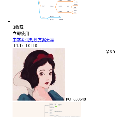

收藏
立即使用
中学考试规划方案分享

1.1k

0

0
￥6.9
PO_830648