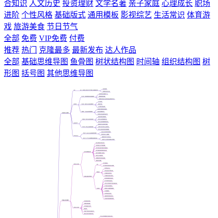
合知识
人文历史
投资理财
文学名著
亲子家庭
心理成长
职场
进阶
个性风格
基础版式
通用模板
影视综艺
生活常识
体育游
戏
旅游美食
节日节气
全部
免费
VIP免费
付费
推荐
热门
克隆最多
最新发布
达人作品
全部
基础思维导图
鱼骨图
树状结构图
时间轴
组织结构图
树
形图
括号图
其他思维导图