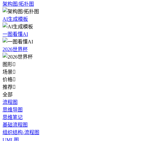
架构图/拓扑图
AI生成模板
一图看懂AI
2026世界杯
图形

场景

价格

推荐

全部
流程图
思维导图
思维笔记
基础流程图
组织结构-流程图
UML图