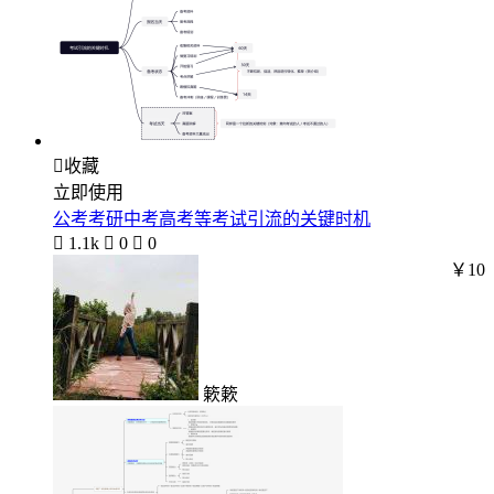

收藏
立即使用
公考考研中考高考等考试引流的关键时机

1.1k

0

0
￥10
簌簌