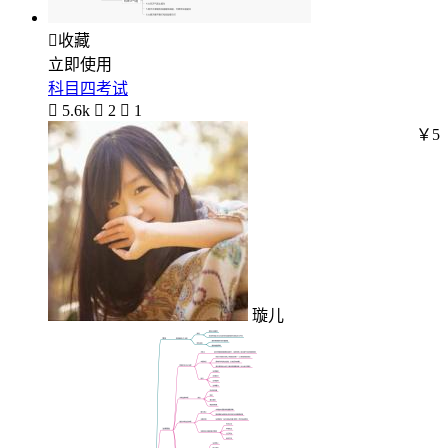

收藏
立即使用
科目四考试

5.6k

2

1
￥5
璇儿