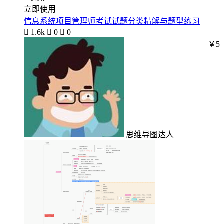
立即使用
信息系统项目管理师考试试题分类精解与题型练习

1.6k

0

0
￥5
思维导图达人