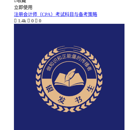

收藏
立即使用
注册会计师（CPA）考试科目与备考策略

1.4k

0

0