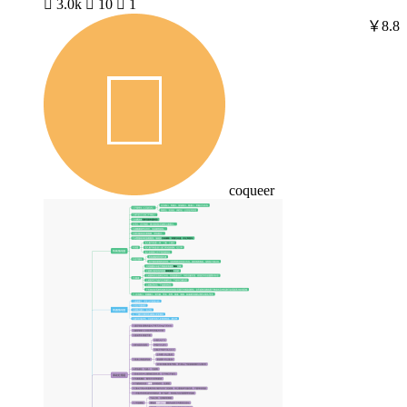

3.0k

10

1
￥8.8
coqueer