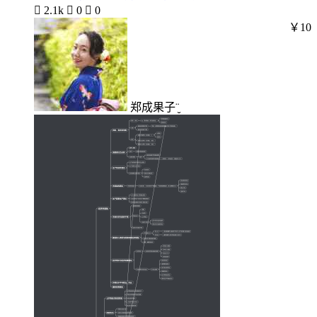

2.1k

0

0
￥10
郑成果子¨̮