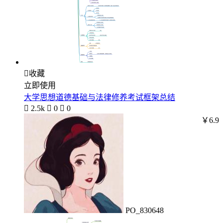

收藏
立即使用
大学思想道德基础与法律修养考试框架总结

2.5k

0

0
￥6.9
PO_830648