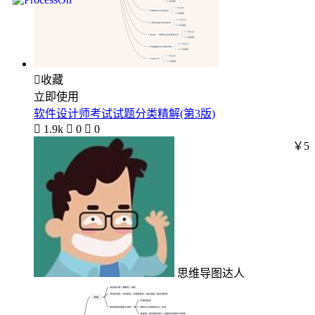

收藏
立即使用
软件设计师考试试题分类精解(第3版)

1.9k

0

0
￥5
思维导图达人