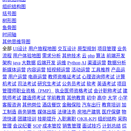
组织结构图
括号图
树形图
鱼骨图
时间轴
其他思维导图
全部
UI设计
用户旅程地图
交互设计
原型规划
项目管理
业务
流程
用户体验地图
需求分析
其他技术
云
php
算法
前端开发
架构
java
大数据
后端开发
运维
Python
AI
渠道运营
数据分析
新媒体运营
内容运营
短视频运营
活动运营
工具推荐
产品运
营
用户运营
电商运营
教师资格证考试
心理咨询师考试
计算
机考试
司法考试
研究生考试
公务员考试
软考
英语考试
项目
管理师职业资格（PMP）
执业医师资格考试
会计职称考试
建
筑师考试
建造师考试
学前教育
其他教育
初中
高中
大学
小学
客服咨询
其他岗位
酒店餐饮
金融保险
汽车出行
教育培训
加
工制造
商务销售
媒体出版
法律法务
房地产建筑
医疗保健
物
流快递
团建培训
技能提升
入职离职
OKR-KPI
组织结构
采购
管理
会议纪要
SOP
成本管控
销售管理
面试技巧
计划总结
综