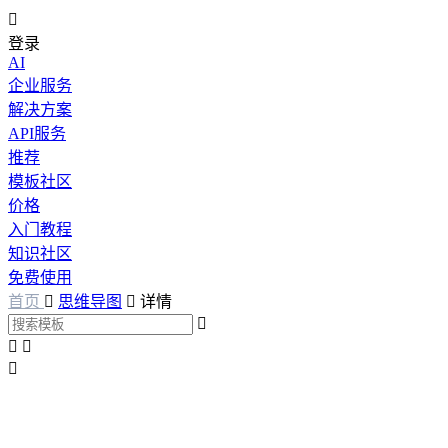

登录
AI
企业服务
解决方案
API服务
推荐
模板社区
价格
入门教程
知识社区
免费使用
首页

思维导图

详情



