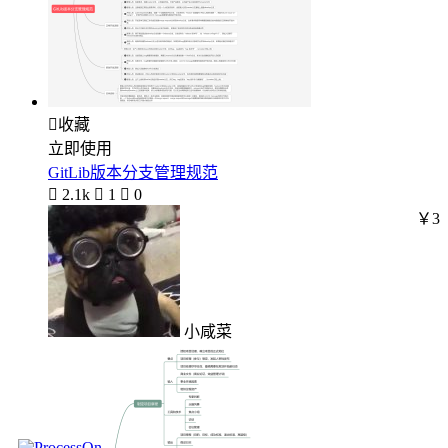

收藏
立即使用
GitLib版本分支管理规范

2.1k

1

0
￥3
小咸菜