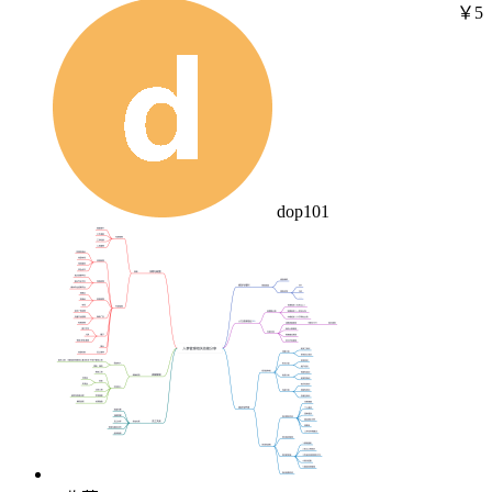
￥5
dop101