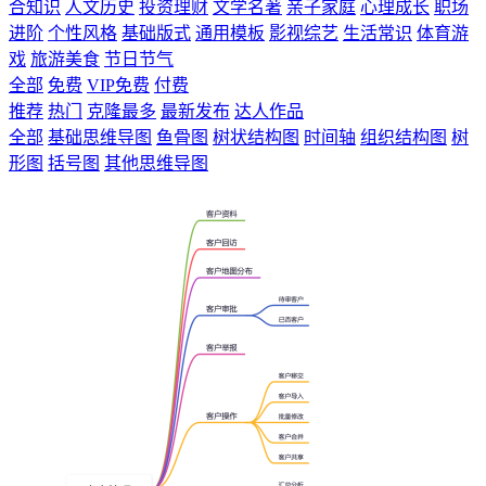
合知识
人文历史
投资理财
文学名著
亲子家庭
心理成长
职场
进阶
个性风格
基础版式
通用模板
影视综艺
生活常识
体育游
戏
旅游美食
节日节气
全部
免费
VIP免费
付费
推荐
热门
克隆最多
最新发布
达人作品
全部
基础思维导图
鱼骨图
树状结构图
时间轴
组织结构图
树
形图
括号图
其他思维导图