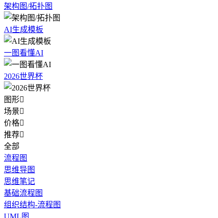
架构图/拓扑图
AI生成模板
一图看懂AI
2026世界杯
图形

场景

价格

推荐

全部
流程图
思维导图
思维笔记
基础流程图
组织结构-流程图
UML图