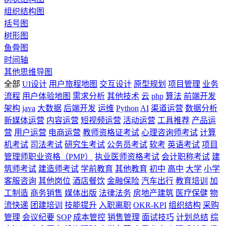
组织结构图
括号图
树形图
鱼骨图
时间轴
其他思维导图
全部
UI设计
用户旅程地图
交互设计
原型规划
项目管理
业务
流程
用户体验地图
需求分析
其他技术
云
php
算法
前端开发
架构
java
大数据
后端开发
运维
Python
AI
渠道运营
数据分析
新媒体运营
内容运营
短视频运营
活动运营
工具推荐
产品运
营
用户运营
电商运营
教师资格证考试
心理咨询师考试
计算
机考试
司法考试
研究生考试
公务员考试
软考
英语考试
项目
管理师职业资格（PMP）
执业医师资格考试
会计职称考试
建
筑师考试
建造师考试
学前教育
其他教育
初中
高中
大学
小学
客服咨询
其他岗位
酒店餐饮
金融保险
汽车出行
教育培训
加
工制造
商务销售
媒体出版
法律法务
房地产建筑
医疗保健
物
流快递
团建培训
技能提升
入职离职
OKR-KPI
组织结构
采购
管理
会议纪要
SOP
成本管控
销售管理
面试技巧
计划总结
综