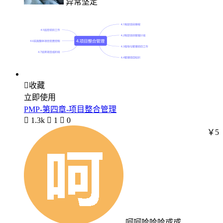
异常坚定

收藏
立即使用
PMP-第四章-项目整合管理

1.3k

1

0
￥5
呵呵哈哈哈或或