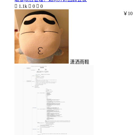

1.1k

0

0
￥10
潇洒雨鞋