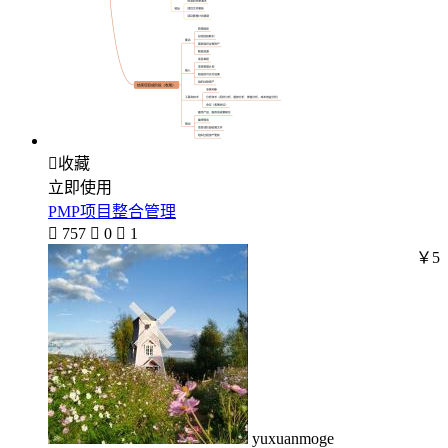

收藏
立即使用
PMP项目整合管理

757

0

1
￥5
yuxuanmoge