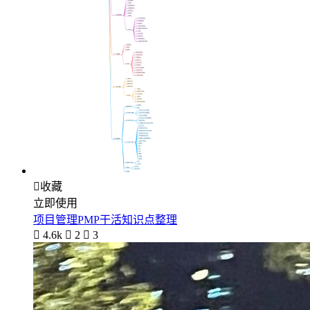

收藏
立即使用
项目管理PMP干活知识点整理

4.6k

2

3