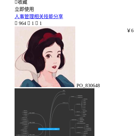

收藏
立即使用
人事管理相关技能分享

964

1

1
￥6
PO_830648