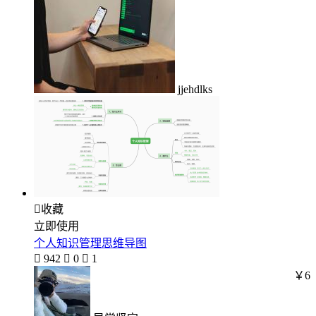
jjehdlks

收藏
立即使用
个人知识管理思维导图

942

0

1
￥6