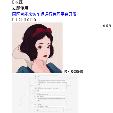

收藏
立即使用
园区智能来访车辆通行管理平台开发

1.2k

0

0
￥6.9
PO_830648