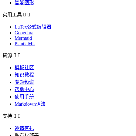
智能图形
实用工具


LaTex公式编辑器
Geogebra
Mermaid
PlantUML
资源


模板社区
知识教程
专题频道
帮助中心
使用手册
Markdown语法
支持


邀请有礼
私有化部署