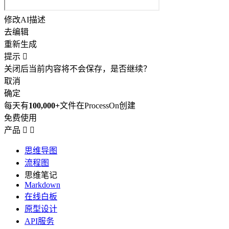
修改AI描述
去编辑
重新生成
提示

关闭后当前内容将不会保存，是否继续？
取消
确定
每天有
100,000+
文件在ProcessOn创建
免费使用
产品


思维导图
流程图
思维笔记
Markdown
在线白板
原型设计
API服务