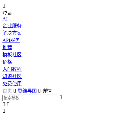

登录
AI
企业服务
解决方案
API服务
推荐
模板社区
价格
入门教程
知识社区
免费使用
首页

思维导图

详情



