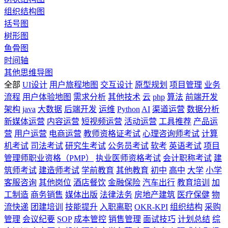
组织结构图
括号图
树形图
鱼骨图
时间轴
其他思维导图
全部
UI设计
用户旅程地图
交互设计
原型规划
项目管理
业务
流程
用户体验地图
需求分析
其他技术
云
php
算法
前端开发
架构
java
大数据
后端开发
运维
Python
AI
渠道运营
数据分析
新媒体运营
内容运营
短视频运营
活动运营
工具推荐
产品运
营
用户运营
电商运营
教师资格证考试
心理咨询师考试
计算
机考试
司法考试
研究生考试
公务员考试
软考
英语考试
项目
管理师职业资格（PMP）
执业医师资格考试
会计职称考试
建
筑师考试
建造师考试
学前教育
其他教育
初中
高中
大学
小学
客服咨询
其他岗位
酒店餐饮
金融保险
汽车出行
教育培训
加
工制造
商务销售
媒体出版
法律法务
房地产建筑
医疗保健
物
流快递
团建培训
技能提升
入职离职
OKR-KPI
组织结构
采购
管理
会议纪要
SOP
成本管控
销售管理
面试技巧
计划总结
综