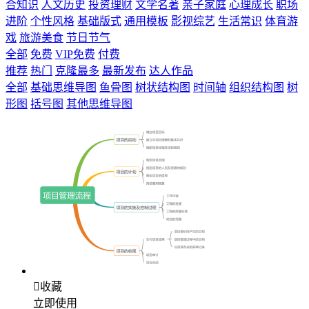
合知识
人文历史
投资理财
文学名著
亲子家庭
心理成长
职场
进阶
个性风格
基础版式
通用模板
影视综艺
生活常识
体育游
戏
旅游美食
节日节气
全部
免费
VIP免费
付费
推荐
热门
克隆最多
最新发布
达人作品
全部
基础思维导图
鱼骨图
树状结构图
时间轴
组织结构图
树
形图
括号图
其他思维导图

收藏
立即使用