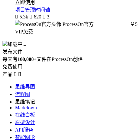
立即使用
项目管理时间轴

5.3k

620

3
ProcessOn官方
￥5
VIP免费
加载中...
发布文件
每天有
100,000+
文件在ProcessOn创建
免费使用
产品


思维导图
流程图
思维笔记
Markdown
在线白板
原型设计
API服务
智能图形