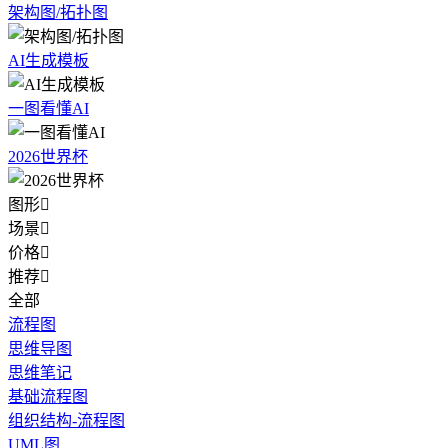
架构图/拓扑图
AI生成模板
一图看懂AI
2026世界杯
图形

场景

价格

推荐

全部
流程图
思维导图
思维笔记
基础流程图
组织结构-流程图
UML图