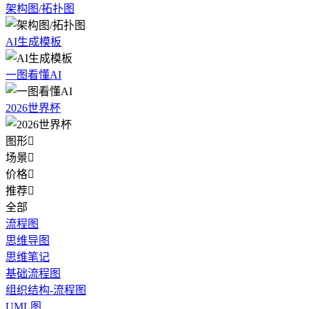
架构图/拓扑图
AI生成模板
一图看懂AI
2026世界杯
图形

场景

价格

推荐

全部
流程图
思维导图
思维笔记
基础流程图
组织结构-流程图
UML图