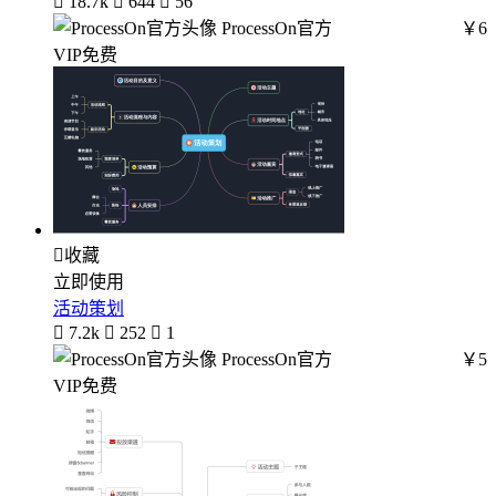

18.7k

644

56
ProcessOn官方
￥6
VIP免费

收藏
立即使用
活动策划

7.2k

252

1
ProcessOn官方
￥5
VIP免费