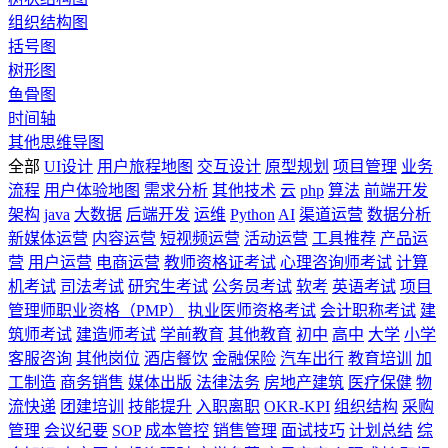
组织结构图
括号图
树形图
鱼骨图
时间轴
其他思维导图
全部
UI设计
用户旅程地图
交互设计
原型规划
项目管理
业务
流程
用户体验地图
需求分析
其他技术
云
php
算法
前端开发
架构
java
大数据
后端开发
运维
Python
AI
渠道运营
数据分析
新媒体运营
内容运营
短视频运营
活动运营
工具推荐
产品运
营
用户运营
电商运营
教师资格证考试
心理咨询师考试
计算
机考试
司法考试
研究生考试
公务员考试
软考
英语考试
项目
管理师职业资格（PMP）
执业医师资格考试
会计职称考试
建
筑师考试
建造师考试
学前教育
其他教育
初中
高中
大学
小学
客服咨询
其他岗位
酒店餐饮
金融保险
汽车出行
教育培训
加
工制造
商务销售
媒体出版
法律法务
房地产建筑
医疗保健
物
流快递
团建培训
技能提升
入职离职
OKR-KPI
组织结构
采购
管理
会议纪要
SOP
成本管控
销售管理
面试技巧
计划总结
综