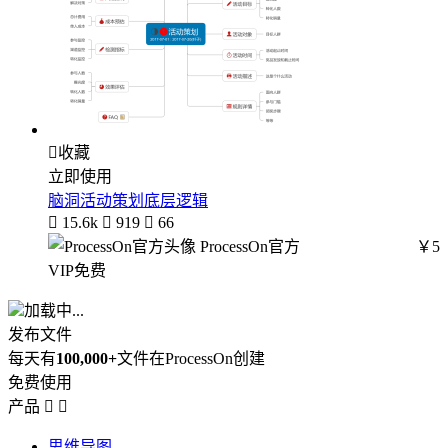

收藏
立即使用
脑洞活动策划底层逻辑

15.6k

919

66
ProcessOn官方
￥5
VIP免费
加载中...
发布文件
每天有
100,000+
文件在ProcessOn创建
免费使用
产品


思维导图