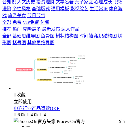
合知识
人文历史
投资理财
文学名著
亲子家庭
心理成长
职场
进阶
个性风格
基础版式
通用模板
影视综艺
生活常识
体育游
戏
旅游美食
节日节气
全部
免费
VIP免费
付费
推荐
热门
克隆最多
最新发布
达人作品
全部
基础思维导图
鱼骨图
树状结构图
时间轴
组织结构图
树
形图
括号图
其他思维导图

收藏
立即使用
电商行业产品运营OKR

6.0k

4.0k

4
ProcessOn官方
￥5