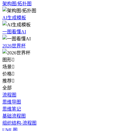
架构图/拓扑图
AI生成模板
一图看懂AI
2026世界杯
图形

场景

价格

推荐

全部
流程图
思维导图
思维笔记
基础流程图
组织结构-流程图
UML图