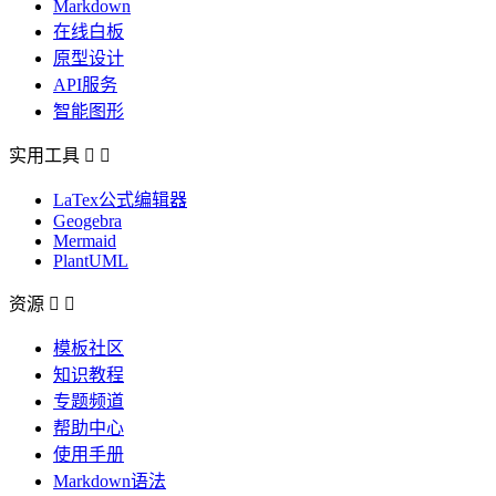
Markdown
在线白板
原型设计
API服务
智能图形
实用工具


LaTex公式编辑器
Geogebra
Mermaid
PlantUML
资源


模板社区
知识教程
专题频道
帮助中心
使用手册
Markdown语法