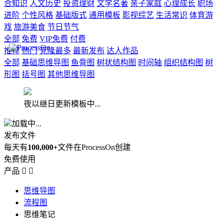
合知识
人文历史
投资理财
文学名著
亲子家庭
心理成长
职场
进阶
个性风格
基础版式
通用模板
影视综艺
生活常识
体育游
戏
旅游美食
节日节气
全部
免费
VIP免费
付费
推荐
热门
克隆最多
最新发布
达人作品
全部
基础思维导图
鱼骨图
树状结构图
时间轴
组织结构图
树
形图
括号图
其他思维导图
夜以继日更新模板中...
加载中...
发布文件
每天有
100,000+
文件在ProcessOn创建
免费使用
产品


思维导图
流程图
思维笔记