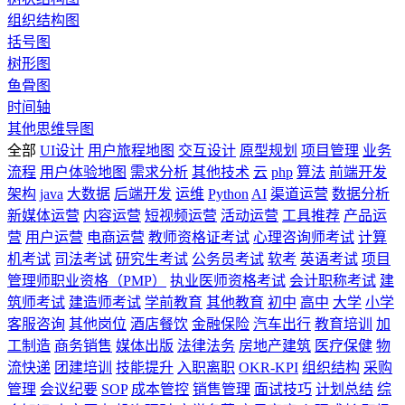
组织结构图
括号图
树形图
鱼骨图
时间轴
其他思维导图
全部
UI设计
用户旅程地图
交互设计
原型规划
项目管理
业务
流程
用户体验地图
需求分析
其他技术
云
php
算法
前端开发
架构
java
大数据
后端开发
运维
Python
AI
渠道运营
数据分析
新媒体运营
内容运营
短视频运营
活动运营
工具推荐
产品运
营
用户运营
电商运营
教师资格证考试
心理咨询师考试
计算
机考试
司法考试
研究生考试
公务员考试
软考
英语考试
项目
管理师职业资格（PMP）
执业医师资格考试
会计职称考试
建
筑师考试
建造师考试
学前教育
其他教育
初中
高中
大学
小学
客服咨询
其他岗位
酒店餐饮
金融保险
汽车出行
教育培训
加
工制造
商务销售
媒体出版
法律法务
房地产建筑
医疗保健
物
流快递
团建培训
技能提升
入职离职
OKR-KPI
组织结构
采购
管理
会议纪要
SOP
成本管控
销售管理
面试技巧
计划总结
综