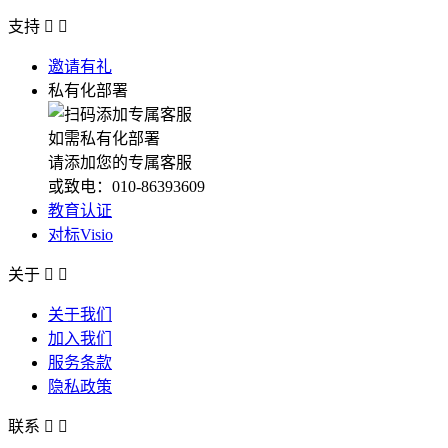
支持


邀请有礼
私有化部署
如需私有化部署
请添加您的专属客服
或致电：010-86393609
教育认证
对标Visio
关于


关于我们
加入我们
服务条款
隐私政策
联系

