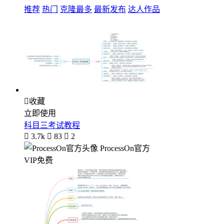
推荐
热门
克隆最多
最新发布
达人作品

收藏
立即使用
科目三考试教程

3.7k

83

2
ProcessOn官方
VIP免费