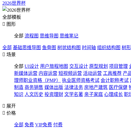
2026世界杯
全部模板

图形
全部
流程图
思维导图
思维笔记
全部
基础思维导图
鱼骨图
树状结构图
时间轴
组织结构图
树形

场景
全部
UI设计
用户旅程地图
交互设计
原型规划
项目管理
新媒体运营
内容运营
短视频运营
活动运营
工具推荐
产
理师职业资格（PMP）
执业医师资格考试
会计职称考试
制造
商务销售
媒体出版
法律法务
房地产建筑
医疗保健
知识
人文历史
投资理财
文学名著
亲子家庭
心理成长
职

展开

价格
全部
免费
VIP免费
付费