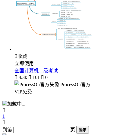

收藏
立即使用
全国计算机二级考试

4.3k

161

0
ProcessOn官方
VIP免费
加载中...

1

到第
页
确定