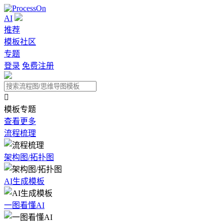
AI
推荐
模板社区
专题
登录
免费注册

模板专题
查看更多
流程梳理
架构图/拓扑图
AI生成模板
一图看懂AI