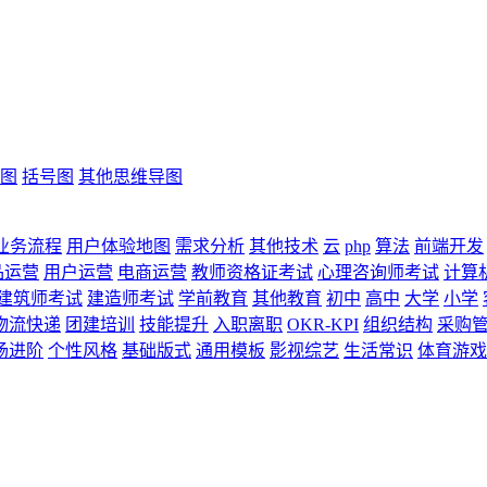
图
括号图
其他思维导图
业务流程
用户体验地图
需求分析
其他技术
云
php
算法
前端开发
品运营
用户运营
电商运营
教师资格证考试
心理咨询师考试
计算
建筑师考试
建造师考试
学前教育
其他教育
初中
高中
大学
小学
物流快递
团建培训
技能提升
入职离职
OKR-KPI
组织结构
采购
场进阶
个性风格
基础版式
通用模板
影视综艺
生活常识
体育游戏