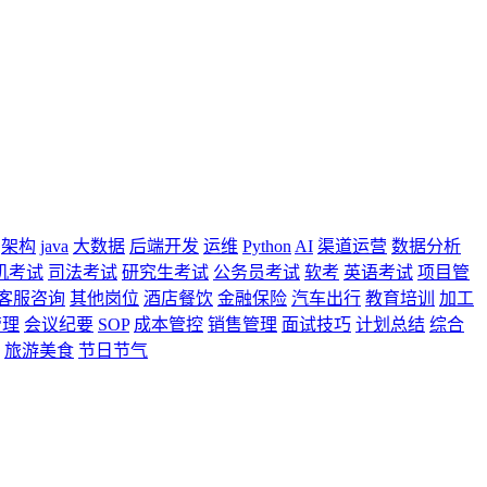
架构
java
大数据
后端开发
运维
Python
AI
渠道运营
数据分析
机考试
司法考试
研究生考试
公务员考试
软考
英语考试
项目管
客服咨询
其他岗位
酒店餐饮
金融保险
汽车出行
教育培训
加工
管理
会议纪要
SOP
成本管控
销售管理
面试技巧
计划总结
综合
旅游美食
节日节气