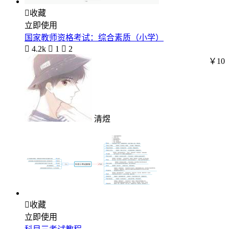

收藏
立即使用
国家教师资格考试：综合素质（小学）

4.2k

1

2
￥10
清煜

收藏
立即使用