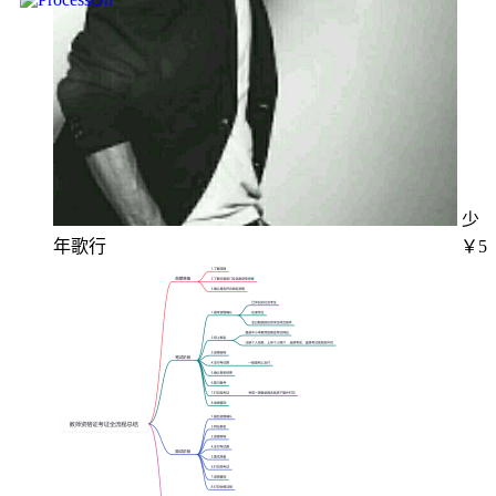
少
年歌行
￥5