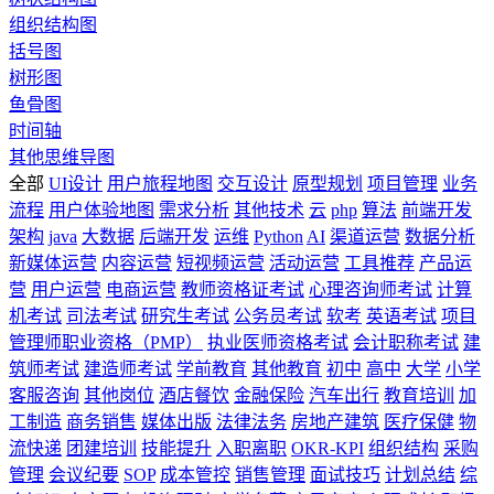
组织结构图
括号图
树形图
鱼骨图
时间轴
其他思维导图
全部
UI设计
用户旅程地图
交互设计
原型规划
项目管理
业务
流程
用户体验地图
需求分析
其他技术
云
php
算法
前端开发
架构
java
大数据
后端开发
运维
Python
AI
渠道运营
数据分析
新媒体运营
内容运营
短视频运营
活动运营
工具推荐
产品运
营
用户运营
电商运营
教师资格证考试
心理咨询师考试
计算
机考试
司法考试
研究生考试
公务员考试
软考
英语考试
项目
管理师职业资格（PMP）
执业医师资格考试
会计职称考试
建
筑师考试
建造师考试
学前教育
其他教育
初中
高中
大学
小学
客服咨询
其他岗位
酒店餐饮
金融保险
汽车出行
教育培训
加
工制造
商务销售
媒体出版
法律法务
房地产建筑
医疗保健
物
流快递
团建培训
技能提升
入职离职
OKR-KPI
组织结构
采购
管理
会议纪要
SOP
成本管控
销售管理
面试技巧
计划总结
综