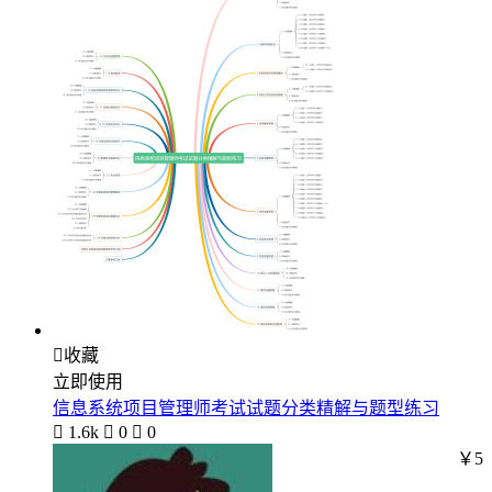

收藏
立即使用
信息系统项目管理师考试试题分类精解与题型练习

1.6k

0

0
￥5