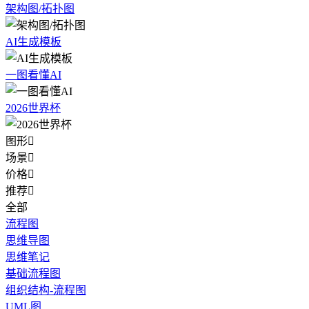
架构图/拓扑图
AI生成模板
一图看懂AI
2026世界杯
图形

场景

价格

推荐

全部
流程图
思维导图
思维笔记
基础流程图
组织结构-流程图
UML图