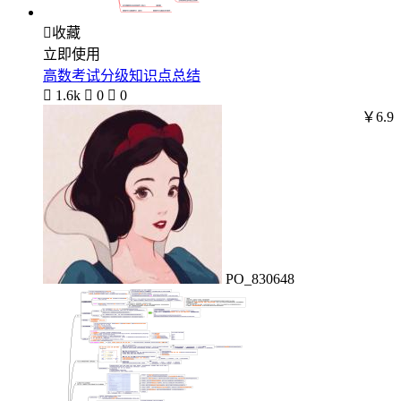

收藏
立即使用
高数考试分级知识点总结

1.6k

0

0
￥6.9
PO_830648