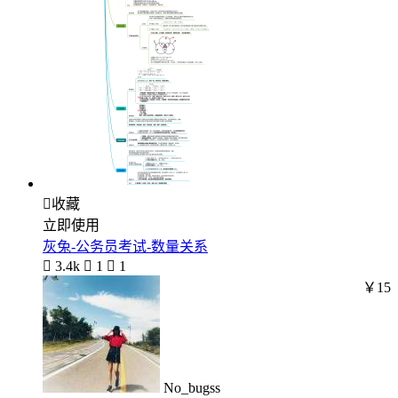

收藏
立即使用
灰兔-公务员考试-数量关系

3.4k

1

1
￥15
No_bugss