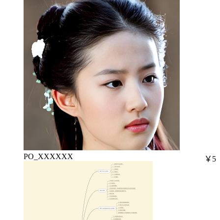
PO_XXXXXX
￥5