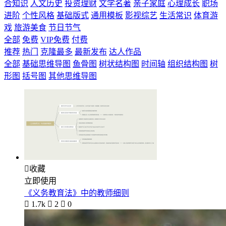
合知识
人文历史
投资理财
文学名著
亲子家庭
心理成长
职场
进阶
个性风格
基础版式
通用模板
影视综艺
生活常识
体育游
戏
旅游美食
节日节气
全部
免费
VIP免费
付费
推荐
热门
克隆最多
最新发布
达人作品
全部
基础思维导图
鱼骨图
树状结构图
时间轴
组织结构图
树
形图
括号图
其他思维导图

收藏
立即使用
《义务教育法》中的教师细则

1.7k

2

0