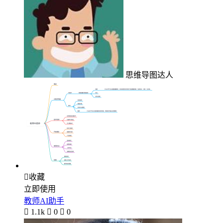
思维导图达人

收藏
立即使用
教师AI助手

1.1k

0

0