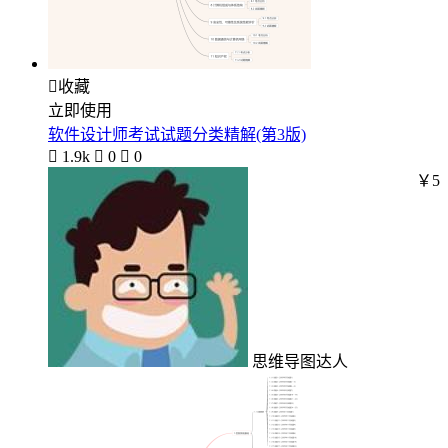

收藏
立即使用
软件设计师考试试题分类精解(第3版)

1.9k

0

0
￥5
思维导图达人