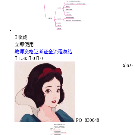

收藏
立即使用
教师资格证考证全流程总结

1.3k

0

0
￥6.9
PO_830648