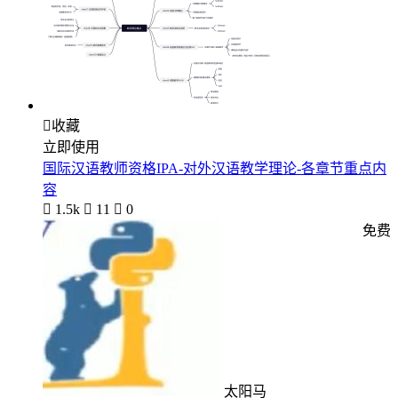

收藏
立即使用
国际汉语教师资格IPA-对外汉语教学理论-各章节重点内
容

1.5k

11

0
免费
太阳马