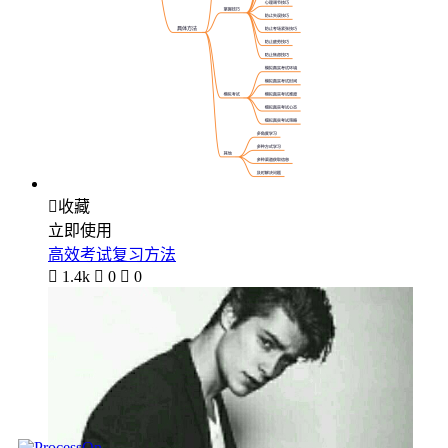

收藏
立即使用
高效考试复习方法

1.4k

0

0