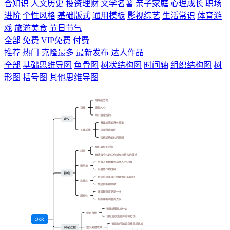
合知识
人文历史
投资理财
文学名著
亲子家庭
心理成长
职场
进阶
个性风格
基础版式
通用模板
影视综艺
生活常识
体育游
戏
旅游美食
节日节气
全部
免费
VIP免费
付费
推荐
热门
克隆最多
最新发布
达人作品
全部
基础思维导图
鱼骨图
树状结构图
时间轴
组织结构图
树
形图
括号图
其他思维导图