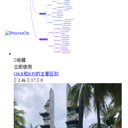

收藏
立即使用
OKR和KPI的主要区别

2.4k

17

0