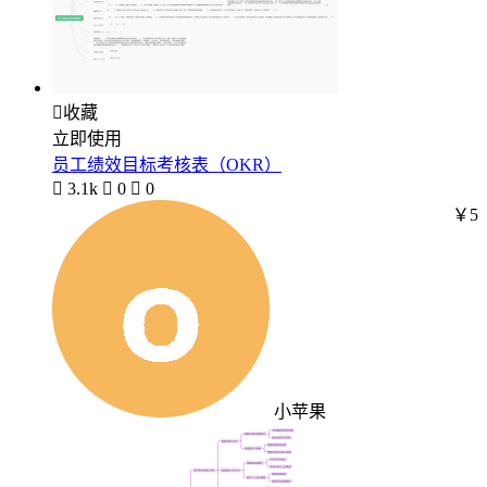

收藏
立即使用
员工绩效目标考核表（OKR）

3.1k

0

0
￥5
小苹果