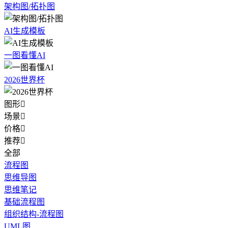
架构图/拓扑图
AI生成模板
一图看懂AI
2026世界杯
图形

场景

价格

推荐

全部
流程图
思维导图
思维笔记
基础流程图
组织结构-流程图
UML图