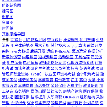
组织结构图
括号图
树形图
鱼骨图
时间轴
其他思维导图
全部
UI设计
用户旅程地图
交互设计
原型规划
项目管理
业务
流程
用户体验地图
需求分析
其他技术
云
php
算法
前端开发
架构
java
大数据
后端开发
运维
Python
AI
渠道运营
数据分析
新媒体运营
内容运营
短视频运营
活动运营
工具推荐
产品运
营
用户运营
电商运营
教师资格证考试
心理咨询师考试
计算
机考试
司法考试
研究生考试
公务员考试
软考
英语考试
项目
管理师职业资格（PMP）
执业医师资格考试
会计职称考试
建
筑师考试
建造师考试
学前教育
其他教育
初中
高中
大学
小学
客服咨询
其他岗位
酒店餐饮
金融保险
汽车出行
教育培训
加
工制造
商务销售
媒体出版
法律法务
房地产建筑
医疗保健
物
流快递
团建培训
技能提升
入职离职
OKR-KPI
组织结构
采购
管理
会议纪要
SOP
成本管控
销售管理
面试技巧
计划总结
综