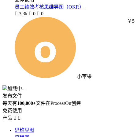
员工绩效考核思维导图（OKR）

3.3k

0

0
￥5
小苹果
加载中...
发布文件
每天有
100,000+
文件在ProcessOn创建
免费使用
产品


思维导图