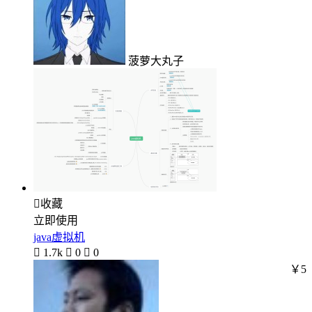
菠萝大丸子

收藏
立即使用
java虚拟机

1.7k

0

0
￥5