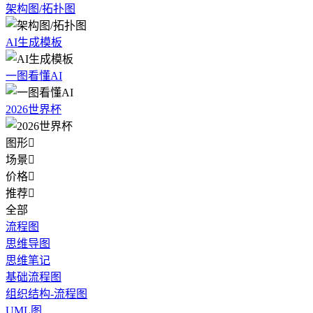
架构图/拓扑图
AI生成模板
一图看懂AI
2026世界杯
图形

场景

价格

推荐

全部
流程图
思维导图
思维笔记
基础流程图
组织结构-流程图
UML图