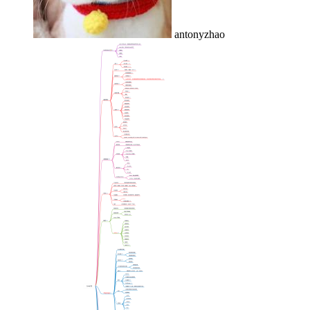
antonyzhao