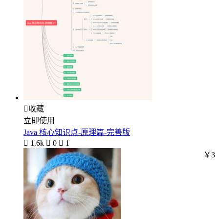

收藏
立即使用
Java 核心知识点-原理篇-完善版

1.6k

0

1
￥3