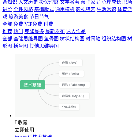
合知识
人文历史
投资理财
文学名著
亲子家庭
心理成长
职场
进阶
个性风格
基础版式
通用模板
影视综艺
生活常识
体育游
戏
旅游美食
节日节气
全部
免费
VIP免费
付费
推荐
热门
克隆最多
最新发布
达人作品
全部
基础思维导图
鱼骨图
树状结构图
时间轴
组织结构图
树
形图
括号图
其他思维导图

收藏
立即使用