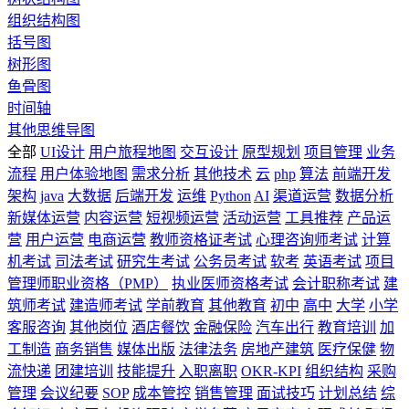
组织结构图
括号图
树形图
鱼骨图
时间轴
其他思维导图
全部
UI设计
用户旅程地图
交互设计
原型规划
项目管理
业务
流程
用户体验地图
需求分析
其他技术
云
php
算法
前端开发
架构
java
大数据
后端开发
运维
Python
AI
渠道运营
数据分析
新媒体运营
内容运营
短视频运营
活动运营
工具推荐
产品运
营
用户运营
电商运营
教师资格证考试
心理咨询师考试
计算
机考试
司法考试
研究生考试
公务员考试
软考
英语考试
项目
管理师职业资格（PMP）
执业医师资格考试
会计职称考试
建
筑师考试
建造师考试
学前教育
其他教育
初中
高中
大学
小学
客服咨询
其他岗位
酒店餐饮
金融保险
汽车出行
教育培训
加
工制造
商务销售
媒体出版
法律法务
房地产建筑
医疗保健
物
流快递
团建培训
技能提升
入职离职
OKR-KPI
组织结构
采购
管理
会议纪要
SOP
成本管控
销售管理
面试技巧
计划总结
综