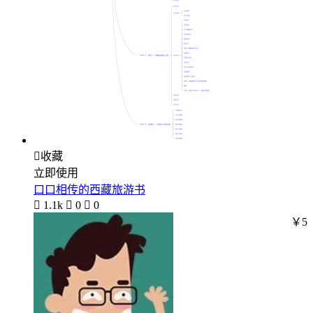

收藏
立即使用
口口相传的西藏旅游书

1.1k

0

0
￥5