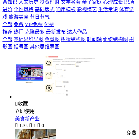
合知识
人文历史
投资理财
文学名著
亲子家庭
心理成长
职场
进阶
个性风格
基础版式
通用模板
影视综艺
生活常识
体育游
戏
旅游美食
节日节气
全部
免费
VIP免费
付费
推荐
热门
克隆最多
最新发布
达人作品
全部
基础思维导图
鱼骨图
树状结构图
时间轴
组织结构图
树
形图
括号图
其他思维导图

收藏
立即使用
美食新产业

1.3k

1

0
免费