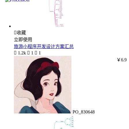

收藏
立即使用
旅游小程序开发设计方案汇总

1.2k

1

1
￥6.9
PO_830648