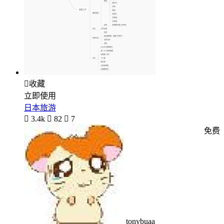

收藏
立即使用
日本旅游

3.4k

82

7
免费
tonybuaa