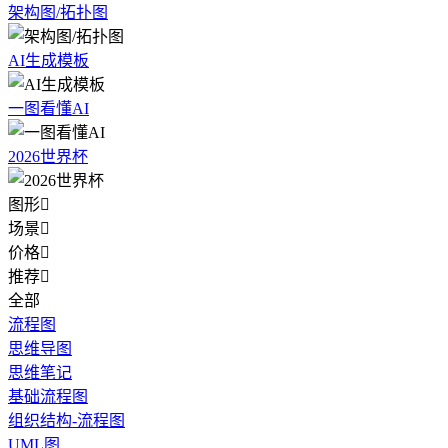
架构图/拓扑图
AI生成模板
一图看懂AI
2026世界杯
图形

场景

价格

推荐

全部
流程图
思维导图
思维笔记
基础流程图
组织结构-流程图
UML图