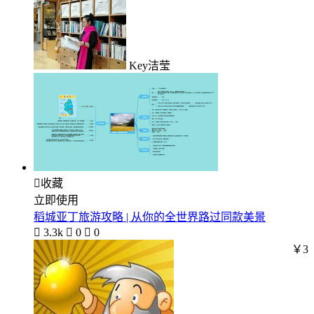
Key洁莹

收藏
立即使用
稻城亚丁旅游攻略 | 从你的全世界路过同款美景

3.3k

0

0
￥3