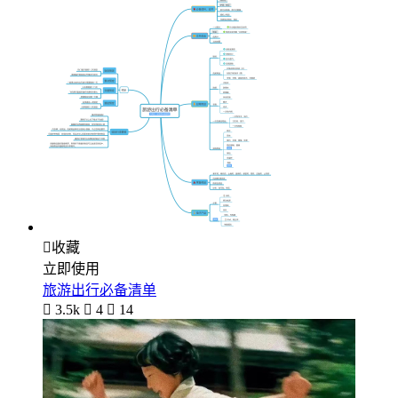

收藏
立即使用
旅游出行必备清单

3.5k

4

14