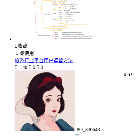

收藏
立即使用
旅游行业平台用户运营方法

1.4k

0

0
￥6.9
PO_830648