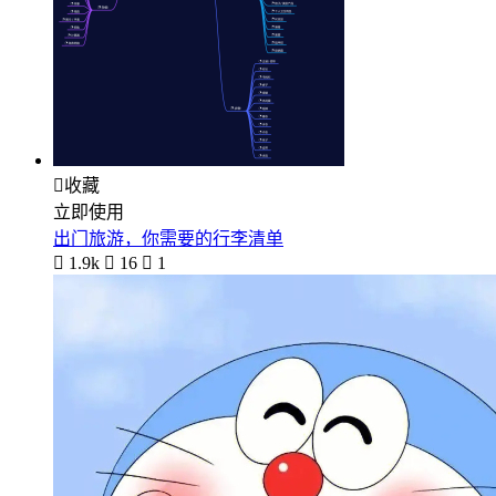

收藏
立即使用
出门旅游，你需要的行李清单

1.9k

16

1