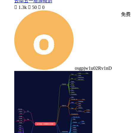
云南五一旅游规划

1.3k

50

0
免费
osgpjw1u02Rv1nD