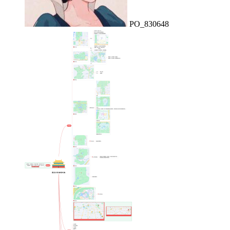
PO_830648