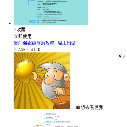

收藏
立即使用
厦门保姆级旅游攻略 | 周末出游

2.5k

4

0
￥3
二峰想去看世界