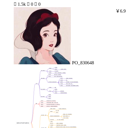

1.5k

0

0
￥6.9
PO_830648