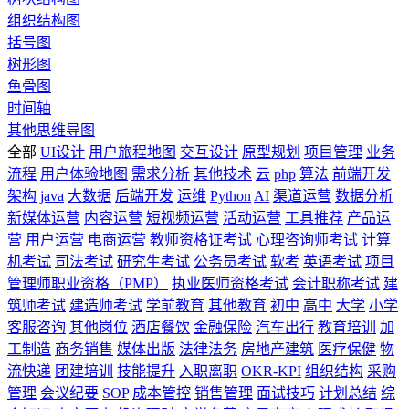
组织结构图
括号图
树形图
鱼骨图
时间轴
其他思维导图
全部
UI设计
用户旅程地图
交互设计
原型规划
项目管理
业务
流程
用户体验地图
需求分析
其他技术
云
php
算法
前端开发
架构
java
大数据
后端开发
运维
Python
AI
渠道运营
数据分析
新媒体运营
内容运营
短视频运营
活动运营
工具推荐
产品运
营
用户运营
电商运营
教师资格证考试
心理咨询师考试
计算
机考试
司法考试
研究生考试
公务员考试
软考
英语考试
项目
管理师职业资格（PMP）
执业医师资格考试
会计职称考试
建
筑师考试
建造师考试
学前教育
其他教育
初中
高中
大学
小学
客服咨询
其他岗位
酒店餐饮
金融保险
汽车出行
教育培训
加
工制造
商务销售
媒体出版
法律法务
房地产建筑
医疗保健
物
流快递
团建培训
技能提升
入职离职
OKR-KPI
组织结构
采购
管理
会议纪要
SOP
成本管控
销售管理
面试技巧
计划总结
综