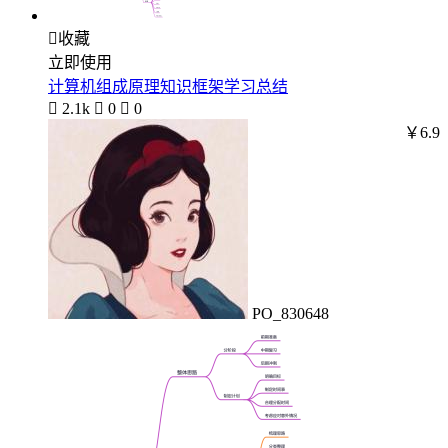

收藏
立即使用
计算机组成原理知识框架学习总结

2.1k

0

0
￥6.9
PO_830648