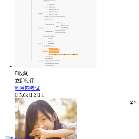

收藏
立即使用
科目四考试

5.6k

2

1
￥5