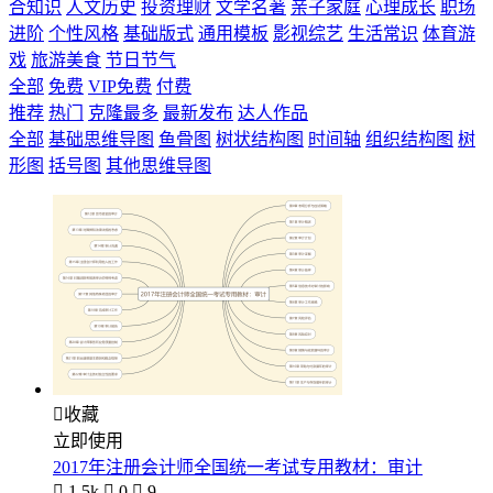
合知识
人文历史
投资理财
文学名著
亲子家庭
心理成长
职场
进阶
个性风格
基础版式
通用模板
影视综艺
生活常识
体育游
戏
旅游美食
节日节气
全部
免费
VIP免费
付费
推荐
热门
克隆最多
最新发布
达人作品
全部
基础思维导图
鱼骨图
树状结构图
时间轴
组织结构图
树
形图
括号图
其他思维导图

收藏
立即使用
2017年注册会计师全国统一考试专用教材：审计

1.5k

0

9