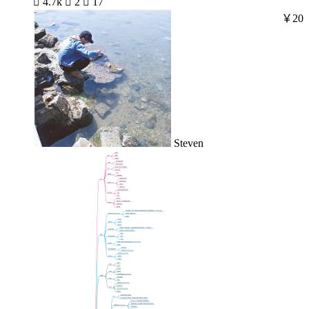

4.7k

2

17
￥20
Steven