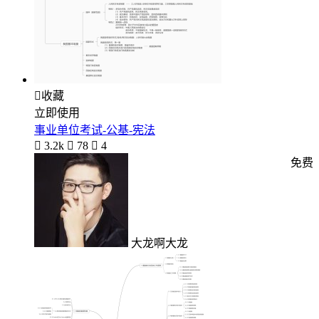

收藏
立即使用
事业单位考试-公基-宪法

3.2k

78

4
免费
大龙啊大龙