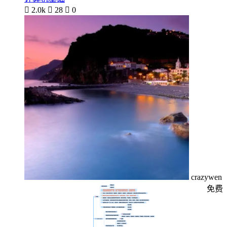

2.0k

28

0
crazywen
免费