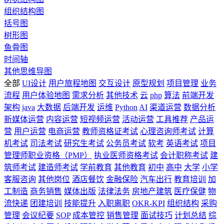
组织结构图
括号图
树形图
鱼骨图
时间轴
其他思维导图
全部
UI设计
用户旅程地图
交互设计
原型规划
项目管理
业务
流程
用户体验地图
需求分析
其他技术
云
php
算法
前端开发
架构
java
大数据
后端开发
运维
Python
AI
渠道运营
数据分析
新媒体运营
内容运营
短视频运营
活动运营
工具推荐
产品运
营
用户运营
电商运营
教师资格证考试
心理咨询师考试
计算
机考试
司法考试
研究生考试
公务员考试
软考
英语考试
项目
管理师职业资格（PMP）
执业医师资格考试
会计职称考试
建
筑师考试
建造师考试
学前教育
其他教育
初中
高中
大学
小学
客服咨询
其他岗位
酒店餐饮
金融保险
汽车出行
教育培训
加
工制造
商务销售
媒体出版
法律法务
房地产建筑
医疗保健
物
流快递
团建培训
技能提升
入职离职
OKR-KPI
组织结构
采购
管理
会议纪要
SOP
成本管控
销售管理
面试技巧
计划总结
综