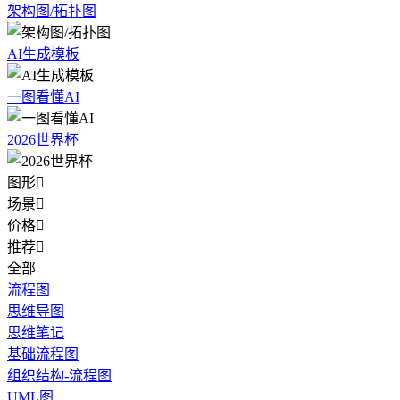
架构图/拓扑图
AI生成模板
一图看懂AI
2026世界杯
图形

场景

价格

推荐

全部
流程图
思维导图
思维笔记
基础流程图
组织结构-流程图
UML图