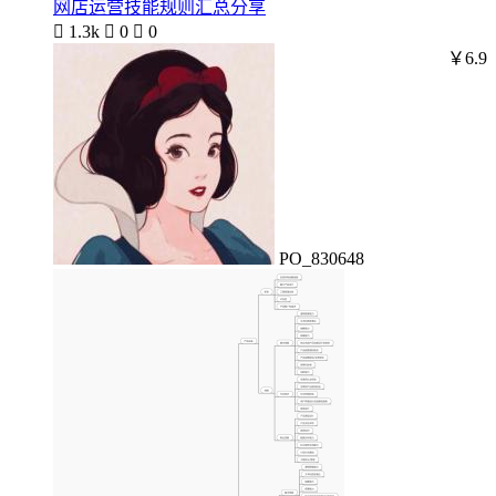
网店运营技能规则汇总分享

1.3k

0

0
￥6.9
PO_830648