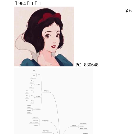

964

1

1
￥6
PO_830648