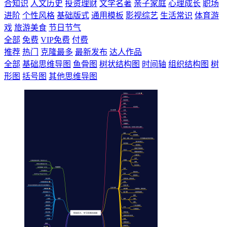
合知识
人文历史
投资理财
文学名著
亲子家庭
心理成长
职场
进阶
个性风格
基础版式
通用模板
影视综艺
生活常识
体育游
戏
旅游美食
节日节气
全部
免费
VIP免费
付费
推荐
热门
克隆最多
最新发布
达人作品
全部
基础思维导图
鱼骨图
树状结构图
时间轴
组织结构图
树
形图
括号图
其他思维导图