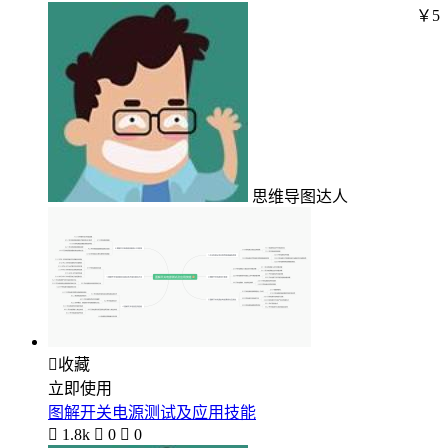
￥5
思维导图达人

收藏
立即使用
图解开关电源测试及应用技能

1.8k

0

0