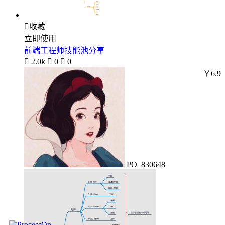

收藏
立即使用
前端工程师技能池分享

2.0k

0

0
￥6.9
PO_830648