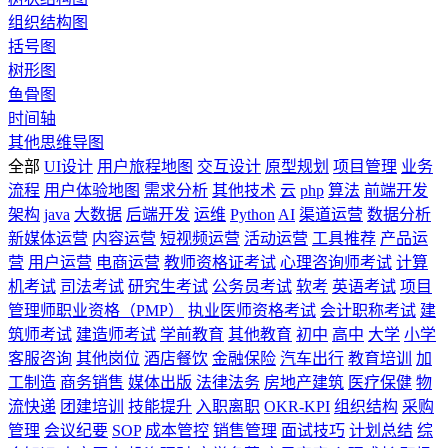
组织结构图
括号图
树形图
鱼骨图
时间轴
其他思维导图
全部
UI设计
用户旅程地图
交互设计
原型规划
项目管理
业务
流程
用户体验地图
需求分析
其他技术
云
php
算法
前端开发
架构
java
大数据
后端开发
运维
Python
AI
渠道运营
数据分析
新媒体运营
内容运营
短视频运营
活动运营
工具推荐
产品运
营
用户运营
电商运营
教师资格证考试
心理咨询师考试
计算
机考试
司法考试
研究生考试
公务员考试
软考
英语考试
项目
管理师职业资格（PMP）
执业医师资格考试
会计职称考试
建
筑师考试
建造师考试
学前教育
其他教育
初中
高中
大学
小学
客服咨询
其他岗位
酒店餐饮
金融保险
汽车出行
教育培训
加
工制造
商务销售
媒体出版
法律法务
房地产建筑
医疗保健
物
流快递
团建培训
技能提升
入职离职
OKR-KPI
组织结构
采购
管理
会议纪要
SOP
成本管控
销售管理
面试技巧
计划总结
综