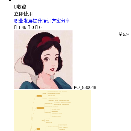

收藏
立即使用
职业发展提升培训方案分享

1.4k

0

0
￥6.9
PO_830648