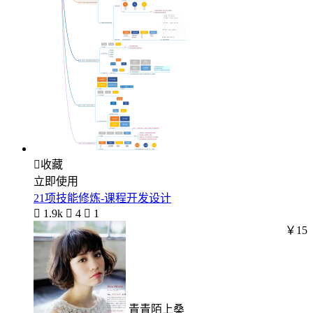

收藏
立即使用
21项技能修炼-课程开发设计

1.9k

4

1
￥15
青青陌上桑