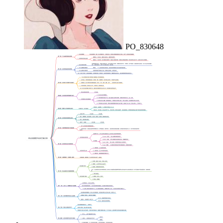
PO_830648