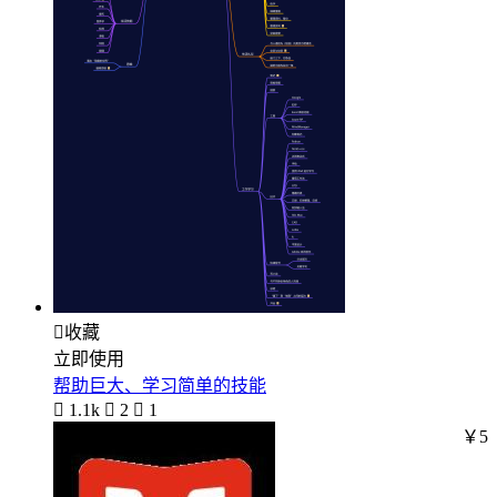

收藏
立即使用
帮助巨大、学习简单的技能

1.1k

2

1
￥5