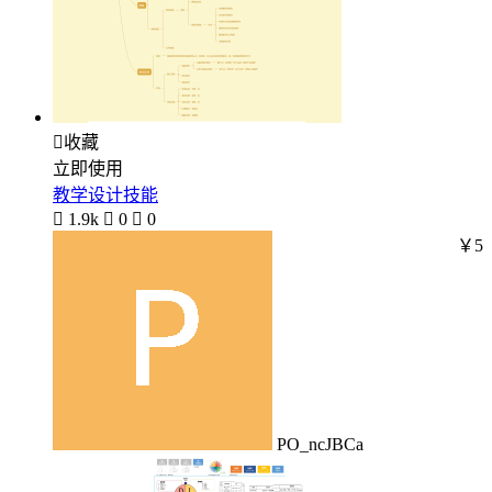

收藏
立即使用
教学设计技能

1.9k

0

0
￥5
PO_ncJBCa