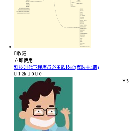

收藏
立即使用
科技时代下程序员必备软技能(套装共4册)

1.2k

0

0
￥5