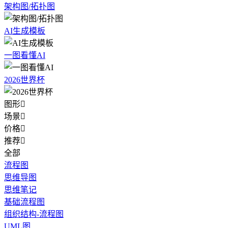
架构图/拓扑图
AI生成模板
一图看懂AI
2026世界杯
图形

场景

价格

推荐

全部
流程图
思维导图
思维笔记
基础流程图
组织结构-流程图
UML图