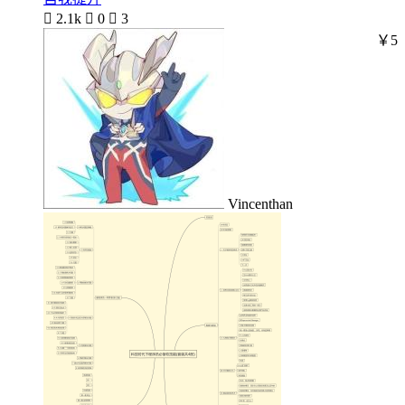

2.1k

0

3
￥5
Vincenthan